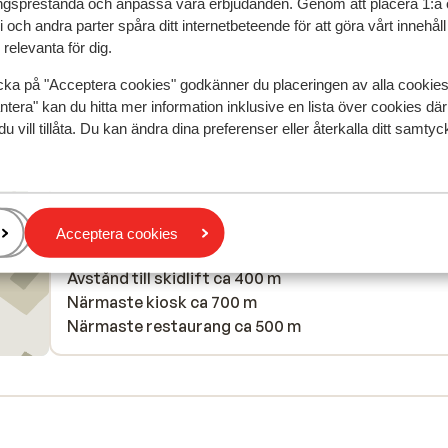
gsprestanda och anpassa våra erbjudanden. Genom att placera 1:a 
Översätt till svenska
 och andra parter spåra ditt internetbeteende för att göra vårt innehål
Tim
Vänner
relevanta för dig.
cka på "Acceptera cookies" godkänner du placeringen av alla cookie
ntera" kan du hitta mer information inklusive en lista över cookies där
du vill tillåta. Du kan ändra dina preferenser eller återkalla ditt samt
I området
Avstånd till centrum: ca 500 m
Avstånd till pist ca 400 m
Acceptera cookies
Avstånd till skidbuss ca 20 m
Avstånd till skidlift ca 400 m
Närmaste kiosk ca 700 m
Närmaste restaurang ca 500 m