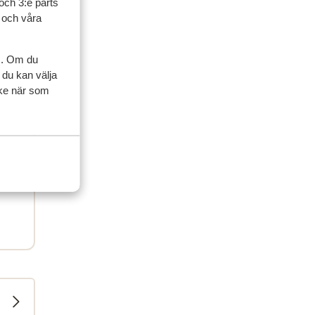
och 3:e parts
l och våra
s. Om du
 du kan välja
ycke när som