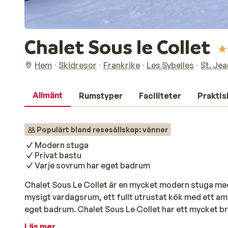
Chalet Sous le Collet
Hem
Skidresor
Frankrike
Les Sybelles
St. Jea
Allmänt
Rumstyper
Faciliteter
Praktis
Populärt bland resesällskap: vänner
Modern stuga
Privat bastu
Varje sovrum har eget badrum
Chalet Sous Le Collet är en mycket modern stuga med 
mysigt vardagsrum, ett fullt utrustat kök med ett am
eget badrum. Chalet Sous Le Collet har ett mycket br
och skidbacken, så det dröjer aldrig länge innan du kan
Läs mer