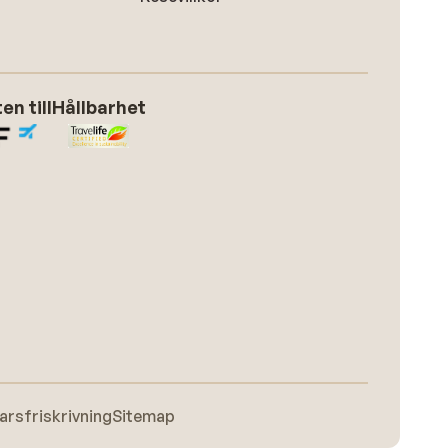
n till
Hållbarhet
arsfriskrivning
Sitemap