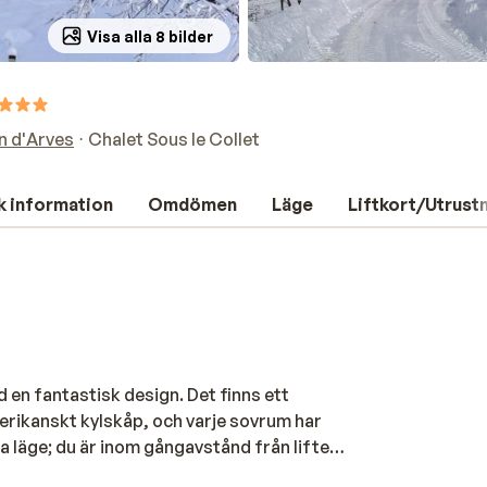
Visa alla 8 bilder
n d'Arves
Chalet Sous le Collet
k information
Omdömen
Läge
Liftkort/Utrust
en fantastisk design. Det finns ett
erikanskt kylskåp, och varje sovrum har
a läge; du är inom gångavstånd från liften
 börja ditt första åk i pisterna. När du