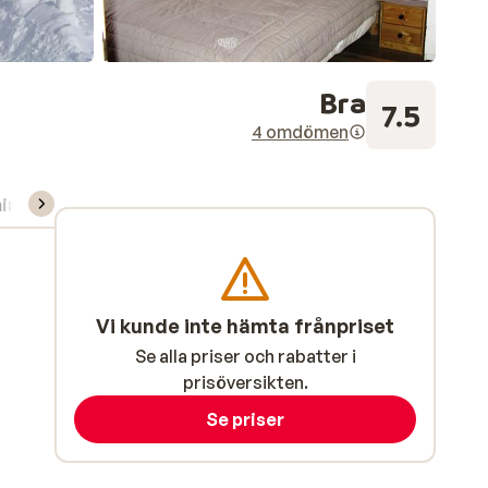
Bra
7.5
4 omdömen
ning/Skidskola
Vi kunde inte hämta frånpriset
Se alla priser och rabatter i
prisöversikten.
Se priser