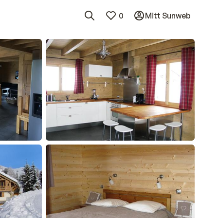
0
Mitt Sunweb