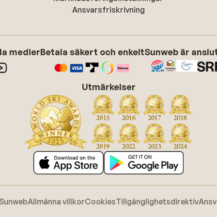
Ansvarsfriskrivning
ala medier
Betala säkert och enkelt
Sunweb är anslute
Utmärkelser
 Sunweb
Allmänna villkor
Cookies
Tillgänglighetsdirektiv
Ansv