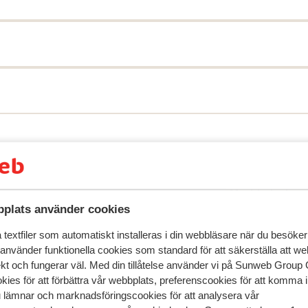
speglar deras upplevelser av vår produkt.
Mer om recensio
Mest bokad av 
plats använder cookies
 2025
Fantastisk
1 feb.
9.3
textfiler som automatiskt installeras i din webbläsare när du besöker
ces
ces
Prachtig appertement. Ruim en modern. Voor 350
Prachtig appertement. Ruim en modern. Voor 350
 använder funktionella cookies som standard för att säkerställa att w
 des
 des
kuiskosten vonden we het wel niet zo proper. Maar
kuiskosten vonden we het wel niet zo proper. Maar
ekt och fungerar väl. Med din tillåtelse använder vi på Sunweb Gro
oût
oût
vooral over stof en hygiene was wel in orde. Geen
vooral over stof en hygiene was wel in orde. Geen
kies för att förbättra vår webbplats, preferenscookies för att komma 
houder voor de douchekoppen vonden we ook een k
houder voor de douchekoppen vonden we ook een k
u lämnar och marknadsföringscookies för att analysera vår
nadeel. Maar dus wel een dikke aanrader
nadeel. Maar dus wel een dikke aanrader