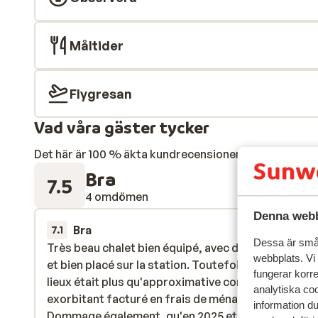
Måltider
Flygresan
Vad våra gäster tycker
Det här är 100 % äkta kundrecensioner som verkligen 
Bra
7.5
4 omdömen
Denna webb
Bra
8 feb.
7.1
Dessa är små 
Très beau chalet bien équipé, avec de belles surfa
Très beau chalet bien équipé, avec de belles surfa
webbplats. Vi
et bien placé sur la station. Toutefois, la propreté
et bien placé sur la station. Toutefois, la propreté
fungerar korr
lieux était plus qu'approximative compte tenu du c
lieux était plus qu'approximative compte tenu du c
analytiska coo
exorbitant facturé en frais de ménage obligatoire.
exorbitant facturé en frais de ménage obligatoire.
information d
Dommage également, qu'en 2025 et pour le prix,
Dommage également, qu'en 2025 et pour l...
mer