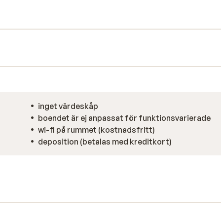
, kan du koppla av i den privata bastun. En
upp till 14 personer, för då kan hela
 super vintersemester!
inget värdeskåp
boendet är ej anpassat för funktionsvarierade
wi-fi på rummet (kostnadsfritt)
deposition (betalas med kreditkort)