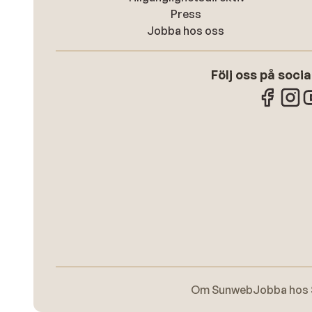
Press
Jobba hos oss
Följ oss på soci
Om Sunweb
Jobba hos