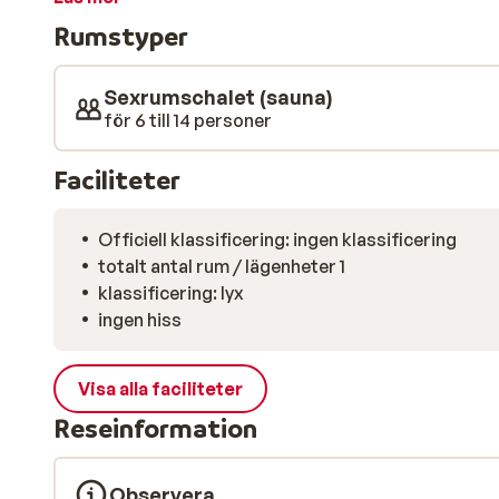
återvänder till stugan efter en dag i den friska luften
Rumstyper
stor fördel är också att stugan är stor och kan rymma 
familjen eller en grupp vänner åka tillsammans på en
Sexrumschalet (sauna)
för 6 till 14 personer
Faciliteter
Officiell klassificering: ingen klassificering
totalt antal rum / lägenheter 1
klassificering: lyx
ingen hiss
Visa alla faciliteter
Reseinformation
Observera