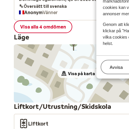
marknadsförin
qu'aucune literie et serviettes de bain ne soient
Översätt till svenska
cookies kan vi
Anonym
Vänner
fournies...
annonser mer 
Genom att kli
Visa alla 4 omdömen
klickar på "Ha
Läge
vilka cookies 
helst.
Hantera
Avvisa
Visa på karta
Liftkort/Utrustning/Skidskola
Liftkort