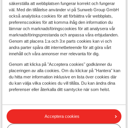
säkerställa att webbplatsen fungerar korrekt och fungerar
väl. Med din tillåtelse använder vi på Sunweb Group GmbH
också analytiska cookies för att förbättra vår webbplats,
preferenscookies för att komma ihåg den information du
lämnar och marknadsföringscookies för att analysera vår
marknadsföringsprestanda och anpassa våra erbjudanden.
Genom att placera 1:a och 3:e parts cookies kan vi och
andra parter spåra ditt internetbeteende för att göra vårt
innehåll och våra annonser mer relevanta för dig.
Genom att klicka på "Acceptera cookies" godkänner du
placeringen av alla cookies. Om du klickar på "Hantera" kan
du hitta mer information inklusive en lista över cookies där
Fantastisk
9.1
du kan välja vilka cookies du vill tillåta. Du kan ändra dina
Ch
Chalet Ski Heaven Veysonnaz
preferenser eller återkalla ditt samtycke när som helst.
Vey
Veysonnaz
Printse
Schweiz
F
Gångavstånd till pisten
C
Modern inredning
L
Acceptera cookies
Jacuzzi och bastu
F
pris per person från
Lör 10 Apr. - Lör 17 Apr.
Lör 