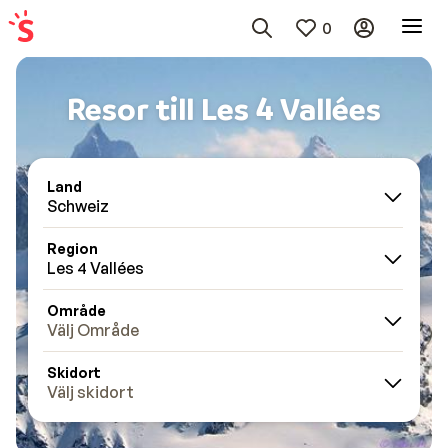
0
Resor till Les 4 Vallées
Land
Schweiz
Region
Les 4 Vallées
Område
Välj Område
Skidort
Välj skidort