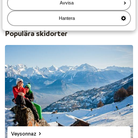
15 546:-
Avvisa
Inga måltider
2
person
Inga
Visa
Hantera
Populära skidorter
Veysonnaz