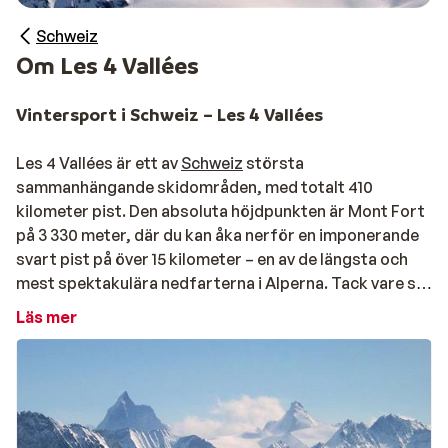
Schweiz
Om Les 4 Vallées
Vintersport i Schweiz – Les 4 Vallées
Les 4 Vallées är ett av
Schweiz
största
sammanhängande skidområden, med totalt 410
kilometer pist. Den absoluta höjdpunkten är Mont Fort
på 3 330 meter, där du kan åka nerför en imponerande
svart pist på över 15 kilometer – en av de längsta och
mest spektakulära nedfarterna i Alperna. Tack vare sin
höga höjd och Mont Fort-glaciären erbjuder
Läs mer
skidområdet dessutom mycket god snösäkerhet.
Området består av flera skidorter, bland annat Thyon,
Veysonnaz
, Nendaz och Verbier, som alla är väl
förbundna med varandra via liftar.