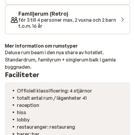
sexrätters middag. Oavsett om du vill vara först ut i
backen på morgonen eller hellre njuta av vinterlugnet i
Familjerum (Retro)
bergen, erbjuder Dorfhotel Kaltenhauser en komplett
för 3 till 4 personer max. 2 vuxna och 2 barn
alpupplevelse – utan att du behöver tänka på något alls.
t.o.m. 16 år
Mer information om rumstyper
Deluxe rum beam i den nya share av hotellet.
Standardrum, familyrum + singlerum balk i gamla
byggnaden.
Faciliteter
Officiell klassificering: 4 stjärnor
totalt antal rum / lägenheter 41
reception
hiss
lobby
restauranger: restaurang
barer: bar