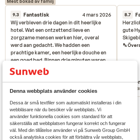
Mest bokad av familj
Fantastisk
4 mars 2026
F
9.3
8.7
Wij verbleven drie dagen in dit heerlijke
Wij verbleven drie dagen in dit heerlijke
Herzlic
Herzlic
hotel. Wat een ontzettend lieve en
hotel. Wat een ontzettend lieve en
gute Hy
gute Hy
zorgzame mensen werken hier, overal
zorgzame mensen werken hier, overal
Skigebi
Skigebi
werd aan gedacht. We hadden een
werd aan gedacht. We hadden een
Övers
prachtige kamer, een heerlijke douche en
prachtige kamer, een heerlijke douche en
een goed bed. Binnen drie minuten waren
een goed bed. Binnen drie minuten waren
we met de skibus bij de gondel, waar we
we met de skibus bij de go...
mer
drie heerlijke dagen hebben geskied. Het
Översätt till svenska
Femke
Ano
eten ’s avonds was ontzettend goed. Echt
Partner
Ensa
een aanrader! Wij komen hier graag nog
Denna webbplats använder cookies
eens terug.
Dessa är små textfiler som automatiskt installeras i din
Visa alla 28 omdömen
webbläsare när du besöker vår webbplats. Vi
Läge
använder funktionella cookies som standard för att
säkerställa att webbplatsen fungerar korrekt och fungerar
väl. Med din tillåtelse använder vi på Sunweb Group GmbH
också analytiska cookies för att förbättra vår webbplats,