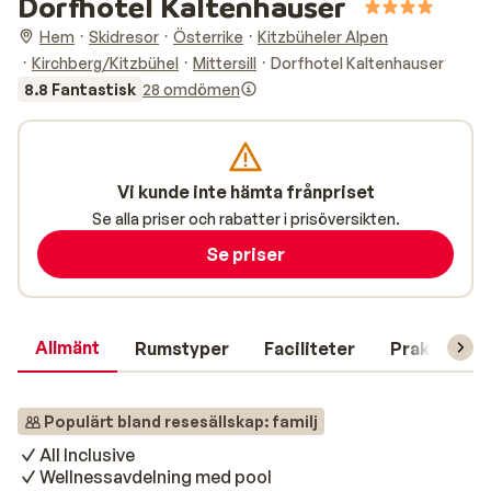
Dorfhotel Kaltenhauser
Hem
Skidresor
Österrike
Kitzbüheler Alpen
Kirchberg/Kitzbühel
Mittersill
Dorfhotel Kaltenhauser
8.8 Fantastisk
28 omdömen
Vi kunde inte hämta frånpriset
Se alla priser och rabatter i prisöversikten.
Se priser
Allmänt
Rumstyper
Faciliteter
Praktisk in
Populärt bland resesällskap: familj
All Inclusive
Wellnessavdelning med pool