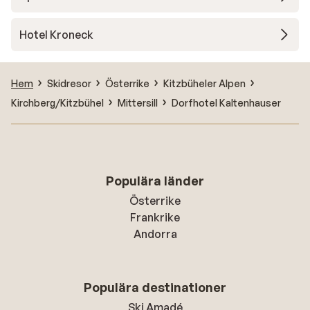
Hotel Kroneck
Hem
Skidresor
Österrike
Kitzbüheler Alpen
Kirchberg/Kitzbühel
Mittersill
Dorfhotel Kaltenhauser
Populära länder
Österrike
Frankrike
Andorra
Populära destinationer
Ski Amadé