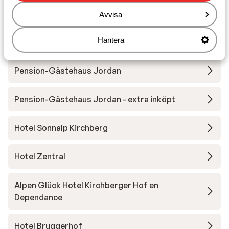
Utrustning
Avvisa
Hantera
Andra boenden i Kirchberg/Kitzbühel
Pension-Gästehaus Jordan
Pension-Gästehaus Jordan - extra inköpt
Hotel Sonnalp Kirchberg
Hotel Zentral
Alpen Glück Hotel Kirchberger Hof en
Dependance
Hotel Bruggerhof