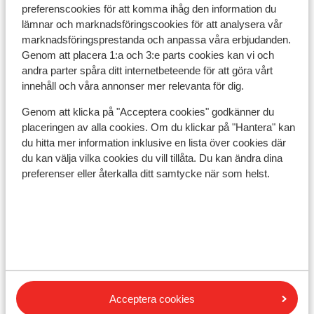
preferenscookies för att komma ihåg den information du
lämnar och marknadsföringscookies för att analysera vår
Visa på karta
marknadsföringsprestanda och anpassa våra erbjudanden.
Genom att placera 1:a och 3:e parts cookies kan vi och
andra parter spåra ditt internetbeteende för att göra vårt
innehåll och våra annonser mer relevanta för dig.
I området
Genom att klicka på "Acceptera cookies" godkänner du
Avstånd till centrum: hollersbach är ca 50 m
placeringen av alla cookies. Om du klickar på "Hantera" kan
Avstånd till skidlift panoramabahn kitzbühel är ca
du hitta mer information inklusive en lista över cookies där
800 m
du kan välja vilka cookies du vill tillåta. Du kan ändra dina
preferenser eller återkalla ditt samtycke när som helst.
Lugnt läge
Liftkort/Utrustning/Skidskola
Liftkort
Skidskola
Acceptera cookies