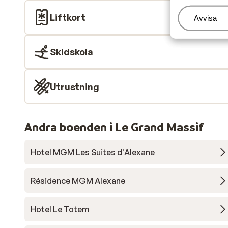
Liftkort
Hantera
Avvisa
Skidskola
Utrustning
Andra boenden i Le Grand Massif
Hotel MGM Les Suites d'Alexane
Résidence MGM Alexane
Hotel Le Totem