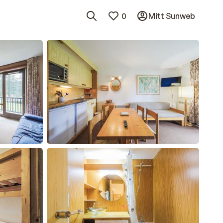
0
Mitt Sunweb