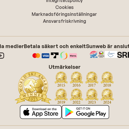
Integritetspolicy
Cookies
Marknadsföringsinställningar
Ansvarsfriskrivning
ala medier
Betala säkert och enkelt
Sunweb är anslute
Utmärkelser