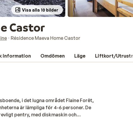
Visa alla 10 bilder
e Castor
aine
Résidence Maeva Home Castor
k information
Omdömen
Läge
Liftkort/Utrust
boende, i det lugna området Flaine Forêt,
heterna är lämpliga för 4-6 personer. De
trevligt pentry, med diskmaskin och
ktivt område, där du kan njuta av din
livliga centrumet av Flaine? Då kan du ta den