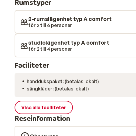
Rumstyper
allmänna liften som tar dig till distriktet Flaine For
centrumet eller njuta av utsökt fransk middag, i en a
2-rumslägenhet typ A comfort
för 2 till 6 personer
studiolägenhet typ A comfort
för 2 till 4 personer
Faciliteter
handdukspaket: (betalas lokalt)
sängkläder: (betalas lokalt)
Visa alla faciliteter
Reseinformation