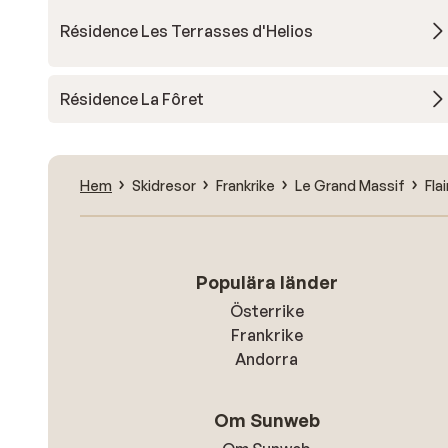
Résidence Les Terrasses d'Helios
Résidence La Fôret
Hem
Skidresor
Frankrike
Le Grand Massif
Fla
Populära länder
Österrike
Frankrike
Andorra
Om Sunweb