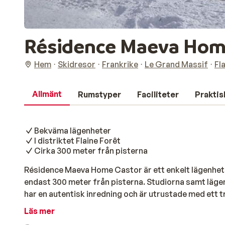
Résidence Maeva Hom
Hem
Skidresor
Frankrike
Le Grand Massif
Fl
Allmänt
Rumstyper
Faciliteter
Praktis
Bekväma lägenheter
I distriktet Flaine Forêt
Cirka 300 meter från pisterna
Résidence Maeva Home Castor är ett enkelt lägenhets
endast 300 meter från pisterna. Studiorna samt lägen
har en autentisk inredning och är utrustade med ett 
mikrovågsugn. Flaine Forêt är med andar ord ett attra
Läs mer
vistelse i lugn och ro. Vill du tillbringa en kväll i det 