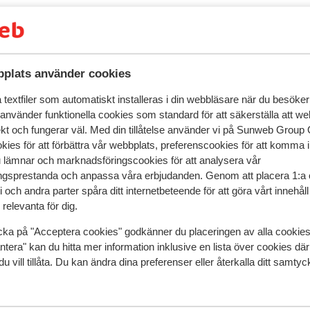
plats använder cookies
textfiler som automatiskt installeras i din webbläsare när du besöker
 använder funktionella cookies som standard för att säkerställa att w
ekt och fungerar väl. Med din tillåtelse använder vi på Sunweb Gro
kies för att förbättra vår webbplats, preferenscookies för att komma 
r detta boende.
u lämnar och marknadsföringscookies för att analysera vår
gsprestanda och anpassa våra erbjudanden. Genom att placera 1:a 
 och andra parter spåra ditt internetbeteende för att göra vårt innehål
relevanta för dig.
I området
cka på "Acceptera cookies" godkänner du placeringen av alla cookie
Avstånd till pist ca 300 m
ntera" kan du hitta mer information inklusive en lista över cookies där
du vill tillåta. Du kan ändra dina preferenser eller återkalla ditt samt