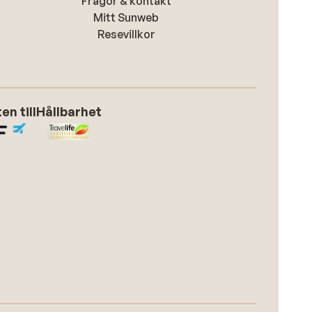
Frågor & kontakt
Mitt Sunweb
Resevillkor
n till
Hållbarhet