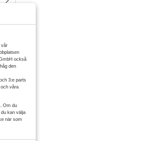
 vår
ebbplatsen
up GmbH också
ihåg den
och 3:e parts
l och våra
s. Om du
 du kan välja
ycke när som