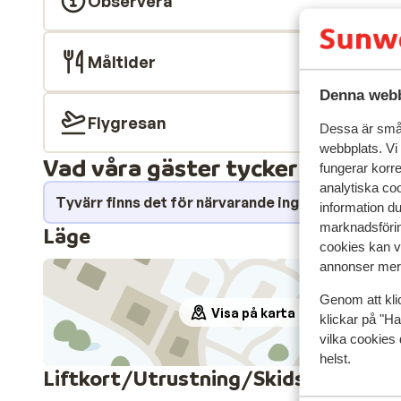
Observera
Måltider
Denna webb
Flygresan
Dessa är små 
webbplats. Vi
Vad våra gäster tycker
fungerar korr
analytiska coo
Tyvärr finns det för närvarande inga omdömen fö
information d
marknadsförin
Läge
cookies kan vi
annonser mer 
Genom att kli
Visa på karta
klickar på "Ha
vilka cookies 
helst.
Liftkort/Utrustning/Skidskola