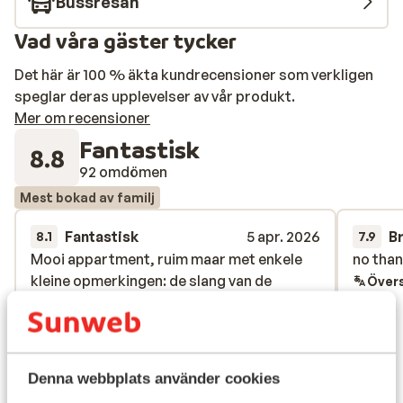
Bussresan
Vad våra gäster tycker
Det här är 100 % äkta kundrecensioner som verkligen
speglar deras upplevelser av vår produkt.
Mer om recensioner
Fantastisk
8.8
92 omdömen
Mest bokad av familj
Fantastisk
5 apr. 2026
B
8.1
7.9
Mooi appartment, ruim maar met enkele
Mooi appartment, ruim maar met enkele
no tha
no tha
kleine opmerkingen: de slang van de
kleine opmerkingen: de slang van de
Övers
douchekraan was niet goed aangesloten
douchekraan was niet goed aangesloten
waardoor er veel water weg liep langs
waardoor er veel water weg liep langs
onder, de dampkap die het geluid maakt
onder, de dampkap die het geluid maakt
van een brommer en niet voldoende
van een brommer en niet voldoende
Denna webbplats använder cookies
werkte. Maar wel een appartement waar
werkte. Maar wel een appartement...
mer