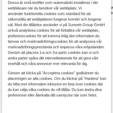
we van genoten hebben. Mooie wellness en
Översätt till svenska
Dessa är små textfiler som automatiskt installeras i din
Peggy Vansingel
Ano
alles heel netjes.
webbläsare när du besöker vår webbplats. Vi
Familj
Ensa
använder funktionella cookies som standard för att
säkerställa att webbplatsen fungerar korrekt och fungerar
väl. Med din tillåtelse använder vi på Sunweb Group GmbH
Visa alla 92 omdömen
också analytiska cookies för att förbättra vår webbplats,
Läge
preferenscookies för att komma ihåg den information du
lämnar och marknadsföringscookies för att analysera vår
marknadsföringsprestanda och anpassa våra erbjudanden.
Genom att placera 1:a och 3:e parts cookies kan vi och
andra parter spåra ditt internetbeteende för att göra vårt
Visa på karta
innehåll och våra annonser mer relevanta för dig.
Genom att klicka på "Acceptera cookies" godkänner du
placeringen av alla cookies. Om du klickar på "Hantera" kan
du hitta mer information inklusive en lista över cookies där
du kan välja vilka cookies du vill tillåta. Du kan ändra dina
I området
preferenser eller återkalla ditt samtycke när som helst.
Avstånd till centrum: ca 350 m
Avstånd till flygplats flughafen innsbruck är ca 72
km