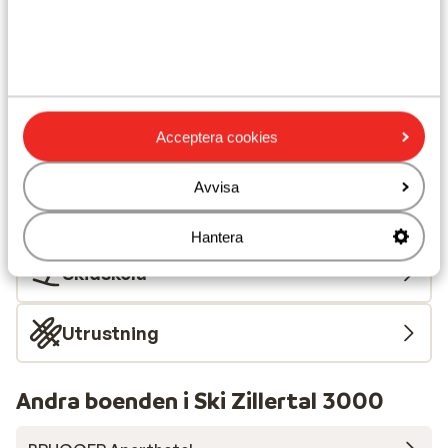
Avstånd till skidbuss ca 75 m
Avstånd till skidlift ca 1 km
Närmaste kiosk ca 500 m
Närmaste restaurang ca 100 m
Lugnt läge
Acceptera cookies
Liftkort/Utrustning/Skidskola
Avvisa
Liftkort
Hantera
Skidskola
Utrustning
Andra boenden i Ski Zillertal 3000