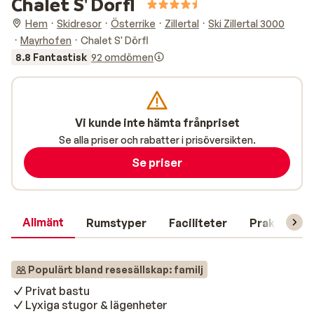
Chalet S' Dörfl
Hem
Skidresor
Österrike
Zillertal
Ski Zillertal 3000
Mayrhofen
Chalet S' Dörfl
8.8 Fantastisk
92 omdömen
Vi kunde inte hämta frånpriset
Se alla priser och rabatter i prisöversikten.
Se priser
Allmänt
Rumstyper
Faciliteter
Praktisk in
Populärt bland resesällskap: familj
Privat bastu
Lyxiga stugor & lägenheter