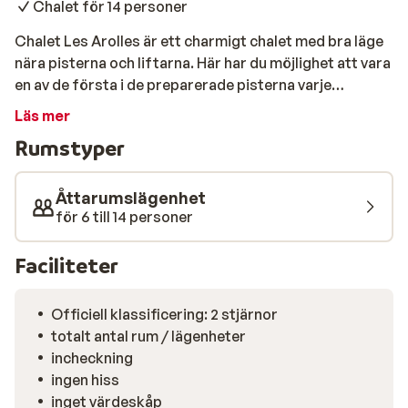
Chalet för 14 personer
Chalet Les Arolles är ett charmigt chalet med bra läge
nära pisterna och liftarna. Här har du möjlighet att vara
en av de första i de preparerade pisterna varje
morgonen. På kvällen kan du åka skidor nästan hela
Läs mer
vägen till ytterdörren. Efter en dags skidåkning kan du
Rumstyper
koppla av i den privata bastun och förbereda dina
trötta muskler på ännu en dag i de snötäckta bergen.
Chalet Les Arolles ligger i utkanten av Les Deux Alpes
Åttarumslägenhet
och med utsikt över stadens stora, frusna sjö Lac de la
för 6 till 14 personer
Buissonnière. Chalet Les Arolles rymmer 14 personer
och är därför perfekt för stora familjer och vänner
Faciliteter
som vill bo nära pister och skidliftar i Les Deux Alpes.
Officiell klassificering: 2 stjärnor
totalt antal rum / lägenheter
incheckning
ingen hiss
inget värdeskåp