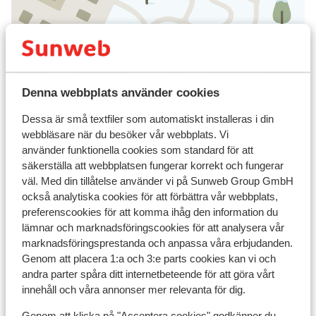
Visa på karta
Denna webbplats använder cookies
Dessa är små textfiler som automatiskt installeras i din
webbläsare när du besöker vår webbplats. Vi
I området
använder funktionella cookies som standard för att
Avstånd till centrum: ca 500 m
säkerställa att webbplatsen fungerar korrekt och fungerar
Avstånd till pist ca 10 m
väl. Med din tillåtelse använder vi på Sunweb Group GmbH
Avstånd till skidbuss ca 50 m
också analytiska cookies för att förbättra vår webbplats,
Avstånd till skidlift ca 50 m
preferenscookies för att komma ihåg den information du
Närmaste butiker ca 500 m
lämnar och marknadsföringscookies för att analysera vår
Närmaste kiosk ca 500 m
marknadsföringsprestanda och anpassa våra erbjudanden.
Närmaste restaurang ca 500 m
Genom att placera 1:a och 3:e parts cookies kan vi och
andra parter spåra ditt internetbeteende för att göra vårt
Liftkort/Utrustning/Skidskola
innehåll och våra annonser mer relevanta för dig.
Genom att klicka på "Acceptera cookies" godkänner du