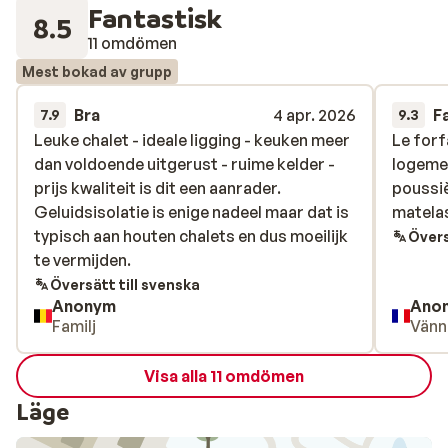
Fantastisk
8.5
11 omdömen
Mest bokad av grupp
Bra
4 apr. 2026
F
7.9
9.3
Leuke chalet - ideale ligging - keuken meer
Leuke chalet - ideale ligging - keuken meer
Le forf
Le forf
dan voldoende uitgerust - ruime kelder -
dan voldoende uitgerust - ruime kelder -
logemen
logemen
prijs kwaliteit is dit een aanrader.
prijs kwaliteit is dit een aanrader.
poussiè
poussiè
Geluidsisolatie is enige nadeel maar dat is
Geluidsisolatie is enige nadeel maar dat is
matela
matela
typisch aan houten chalets en dus moeilijk
typisch aan houten chalets en dus moeilijk
Övers
te vermijden.
te vermijden.
Översätt till svenska
Anonym
Ano
Familj
Vänn
Visa alla 11 omdömen
Läge