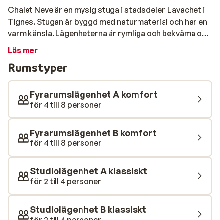
Chalet Neve är en mysig stuga i stadsdelen Lavachet i
Tignes. Stugan är byggd med naturmaterial och har en
varm känsla. Lägenheterna är rymliga och bekväma och
erbjuder vacker utsikt över bergen. Chalet ligger bara
Läs mer
100 meter från backarna och stolliftarna Chaudannes
Rumstyper
och Pâquis. Detta gör att du snabbt kommer upp i
backarna i det snösäkra och moderna skidområdet
Espace Killy. Tignes-Le-Lacs centrum ligger bara 7
Fyrarumslägenhet A komfort
minuters promenad bort.
för 4 till 8 personer
Fyrarumslägenhet B komfort
för 4 till 8 personer
Studiolägenhet A klassiskt
för 2 till 4 personer
Studiolägenhet B klassiskt
för 2 till 4 personer