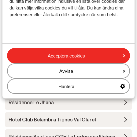
du hitta mer information inklusive en lista över cookies där
du kan välja vilka cookies du vill tillåta. Du kan ändra dina
Utrustning
preferenser eller återkalla ditt samtycke när som helst.
Andra boenden i Tignes - Val d'Isère
Hotel Voulezvous
Acceptera cookies
Chalet Skadi - Extra lägenheter
Avvisa
Residence Le Taos
Hantera
Résidence Le Jhana
Hotel Club Belambra Tignes Val Claret
Résidence Boutique CGH Le Lodge des Neiges