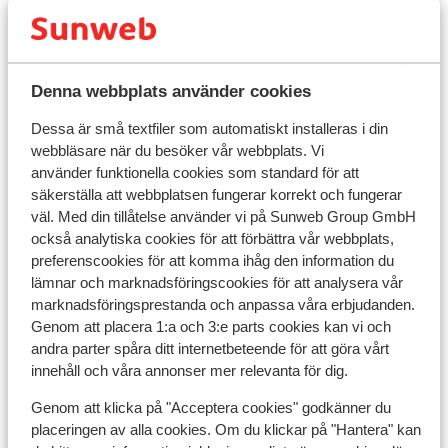
Denna webbplats använder cookies
Visa på karta
Dessa är små textfiler som automatiskt installeras i din
webbläsare när du besöker vår webbplats. Vi
använder funktionella cookies som standard för att
säkerställa att webbplatsen fungerar korrekt och fungerar
väl. Med din tillåtelse använder vi på Sunweb Group GmbH
I området
också analytiska cookies för att förbättra vår webbplats,
Avstånd till centrum: ca 200 m
preferenscookies för att komma ihåg den information du
Avstånd till skidlift ca 50 m
lämnar och marknadsföringscookies för att analysera vår
marknadsföringsprestanda och anpassa våra erbjudanden.
Liftkort/Utrustning/Skidskola
Genom att placera 1:a och 3:e parts cookies kan vi och
andra parter spåra ditt internetbeteende för att göra vårt
innehåll och våra annonser mer relevanta för dig.
Liftkort
Genom att klicka på "Acceptera cookies" godkänner du
placeringen av alla cookies. Om du klickar på "Hantera" kan
Skidskola