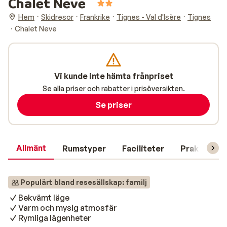
Chalet Neve
Hem
Skidresor
Frankrike
Tignes - Val d'Isère
Tignes
Chalet Neve
Vi kunde inte hämta frånpriset
Se alla priser och rabatter i prisöversikten.
Se priser
Allmänt
Rumstyper
Faciliteter
Praktisk in
Populärt bland resesällskap: familj
Bekvämt läge
Varm och mysig atmosfär
Rymliga lägenheter