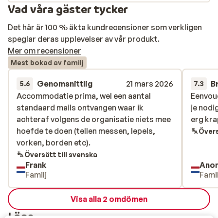
Vad våra gäster tycker
Det här är 100 % äkta kundrecensioner som verkligen
speglar deras upplevelser av vår produkt.
Mer om recensioner
Mest bokad av familj
Genomsnittlig
21 mars 2026
B
5.6
7.3
Accommodatie prima, wel een aantal
Accommodatie prima, wel een aantal
Eenvou
Eenvou
standaard mails ontvangen waar ik
standaard mails ontvangen waar ik
je nodi
je nodi
achteraf volgens de organisatie niets mee
achteraf volgens de organisatie niets mee
erg kra
erg kra
hoefde te doen (tellen messen, lepels,
hoefde te doen (tellen messen, lepels,
Övers
vorken, borden etc).
vorken, borden etc).
Översätt till svenska
Frank
Ano
Familj
Famil
Visa alla 2 omdömen
Läge