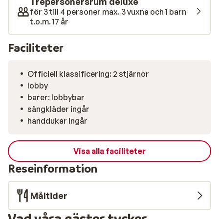
Trepersonersrum deluxe
för 3 till 4 personer max. 3 vuxna och 1 barn
t.o.m. 17 år
Faciliteter
Officiell klassificering: 2 stjärnor
lobby
barer: lobbybar
sängkläder ingår
handdukar ingår
Visa alla faciliteter
Reseinformation
Måltider
Vad våra gäster tycker