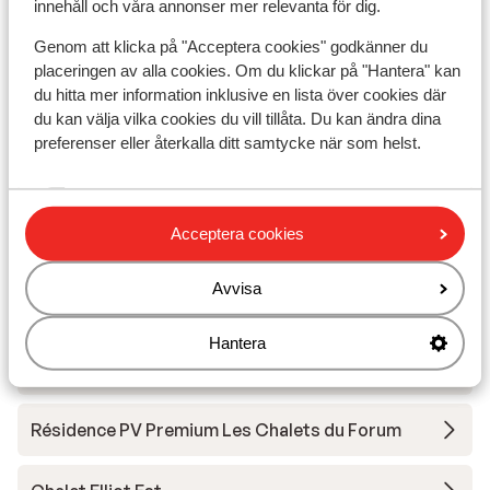
Närmaste restaurang
innehåll och våra annonser mer relevanta för dig.
Liftkort/Utrustning/Skidskola
Genom att klicka på "Acceptera cookies" godkänner du
placeringen av alla cookies. Om du klickar på "Hantera" kan
du hitta mer information inklusive en lista över cookies där
Liftkort
du kan välja vilka cookies du vill tillåta. Du kan ändra dina
preferenser eller återkalla ditt samtycke när som helst.
Skidskola
Acceptera cookies
Utrustning
Avvisa
Andra boenden i Les Trois Vallées
Hantera
Résidence Britania
Résidence PV Premium Les Chalets du Forum