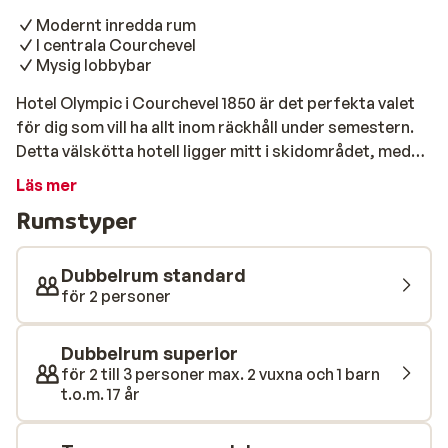
Modernt inredda rum
I centrala Courchevel
Mysig lobbybar
Hotel Olympic i Courchevel 1850 är det perfekta valet
för dig som vill ha allt inom räckhåll under semestern.
Detta välskötta hotell ligger mitt i skidområdet, med
både backar och skidlift bara 200 meter bort. Efter en
Läs mer
dag i snön kan du koppla av i hotellbaren eller mysa
Rumstyper
framför den öppna spisen. Har du fortfarande energi
kvar? Utforska Courchevels centrum och upptäck allt
som denna eleganta vintersportort har att erbjuda –
Dubbelrum standard
strosa bland butikerna på huvudgatan, ta ett glas i
för 2 personer
någon av de mysiga barerna eller njut av en middag på
en av de många charmiga restaurangerna.
Dubbelrum superior
för 2 till 3 personer max. 2 vuxna och 1 barn
t.o.m. 17 år