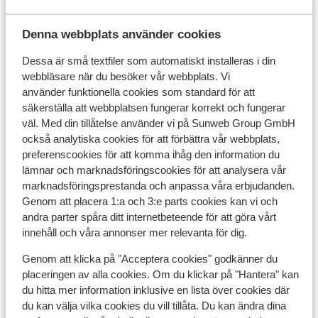
restauranger, kaféer etc. förväntas det att du ger ca
10% av totalkostnaden i dricks. Observera att på vissa
Denna webbplats använder cookies
platser ingår "serviceavgift" i notan, då förväntas du
inte ge ytterligare dricks.
Dessa är små textfiler som automatiskt installeras i din
webbläsare när du besöker vår webbplats. Vi
El:
använder funktionella cookies som standard för att
säkerställa att webbplatsen fungerar korrekt och fungerar
Man använder 220 Volt i Turkiet, som i Sverige.
väl. Med din tillåtelse använder vi på Sunweb Group GmbH
också analytiska cookies för att förbättra vår webbplats,
Vatten:
preferenscookies för att komma ihåg den information du
Vi rekommenderar att du bara dricker vatten på flaska,
lämnar och marknadsföringscookies för att analysera vår
marknadsföringsprestanda och anpassa våra erbjudanden.
och aldrig från kranen. Samt att du är försiktig med
Genom att placera 1:a och 3:e parts cookies kan vi och
isbitar, såvida dessa är gjorda av källvatten.
andra parter spåra ditt internetbeteende för att göra vårt
Mat och dryck:
innehåll och våra annonser mer relevanta för dig.
Genom att klicka på "Acceptera cookies" godkänner du
Priserna är något lägre än i Sverige. En måltid kostar
placeringen av alla cookies. Om du klickar på "Hantera" kan
omkring 100 till 125 kr. Vin kostar lika mycket som i
du hitta mer information inklusive en lista över cookies där
Sverige - vare sig det rör sig om importerade eller
du kan välja vilka cookies du vill tillåta. Du kan ändra dina
lokalt producerat vin. Importerad alkohol kan vara