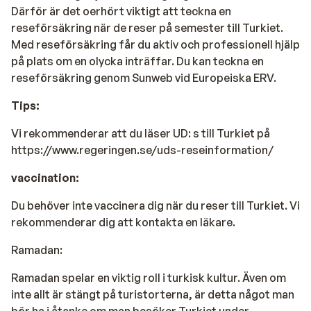
Därför är det oerhört viktigt att teckna en
reseförsäkring när de reser på semester till Turkiet.
Med reseförsäkring får du aktiv och professionell hjälp
på plats om en olycka inträffar. Du kan teckna en
reseförsäkring genom Sunweb vid Europeiska ERV.
Tips:
Vi rekommenderar att du läser UD: s till Turkiet på
https://www.regeringen.se/uds-reseinformation/
vaccination:
Du behöver inte vaccinera dig när du reser till Turkiet
. Vi
rekommenderar dig att kontakta en läkare.
Ramadan:
Ramadan spelar en viktig roll i turkisk kultur. Även om
inte allt är stängt på turistorterna, är detta något man
bör ha i åtanke om man besöker Turkiet under