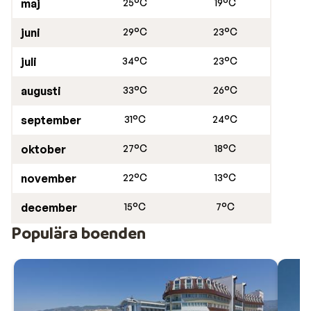
maj
25°C
19°C
Tips!
Är du i färd att boka din resa till Alanya? Ta en titt
juni
29°C
23°C
på vår
väderguide
för att ha koll på väder och temperatur
juli
34°C
23°C
augusti
33°C
26°C
september
31°C
24°C
oktober
27°C
18°C
november
22°C
13°C
december
15°C
7°C
Populära boenden