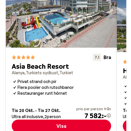
Bra
7.1
Asia Beach Resort
Ha
Alanya
Turkiets sydkust
Turkiet
Ala
Privat strand och pir
L
Flera pooler och rutschbanor
S
Restauranger runt hörnet
S
F
pris per person från
Tis 20 Okt. - Tis 27 Okt.
Tors
7 582:-
Ultra all inclusive
2
person
Ultr
Visa