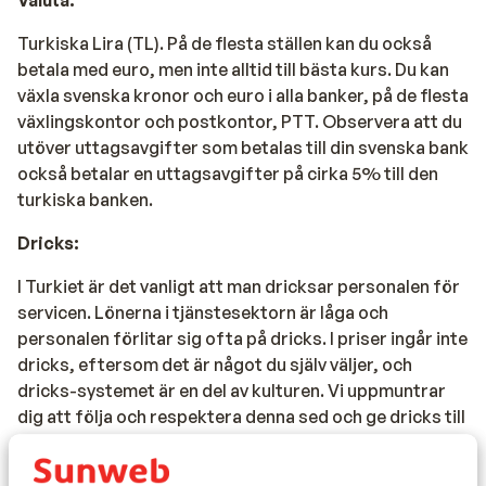
Turkiska Lira (TL). På de flesta ställen kan du också
betala med euro, men inte alltid till bästa kurs. Du kan
växla svenska kronor och euro i alla banker, på de flesta
växlingskontor och postkontor, PTT. Observera att du
utöver uttagsavgifter som betalas till din svenska bank
också betalar en uttagsavgifter på cirka 5% till den
turkiska banken.
Dricks:
I Turkiet är det vanligt att man dricksar personalen för
servicen. Lönerna i tjänstesektorn är låga och
personalen förlitar sig ofta på dricks. I priser ingår inte
dricks, eftersom det är något du själv väljer, och
dricks-systemet är en del av kulturen. Vi uppmuntrar
dig att följa och respektera denna sed och ge dricks till
anställda i tjänstesektorn, som servitörer, städare,
taxichaufförer, lokala guider, etc. På hotell,