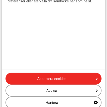
preferenser eller återkalla ditt samtycke när som helst.
dyrare än det är i Sverige.
Mobiltelefon:
En svensk mobil fungerar även i Turkiet. Kontrollera
eventuellt med din mobilleverantör om du är
registrerad för internationell telefoni. Var försiktig
med att använda dataroaming, eftersom det är mycket
höga kostnader att använda detta i Turkiet. Det lönar
sig ofta för att köpa ett telefonkort i Turkiet, om du
vill ringa hem under semestern.
Transport:
Det är enkelt och billigt att ta sig runt på lokala
Acceptera cookies
minibussarna, "dolmus". Det står i vindrutan vart
bussen ska och det är bara säga till chauffören när du
Avvisa
vill hoppa av. Du betalar när du går på bussen. Bussen
stannar ofta längs vägen. De bussar som går mellan
Hantera
städerna är av hög kvalitet och till mycket rimliga