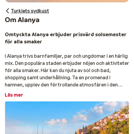
Turkiets sydkust
Om Alanya
Omtyckta Alanya erbjuder prisvärd solsemester
för alla smaker
I Alanya trivs barnfamiljer, par och ungdomar i en härlig
mix. Den populära staden erbjuder nöjen och aktiviteter
för alla smaker. Här kan du njuta av sol och bad,
shopping samt underhållning. Ta en promenad i
hamnen, upplev den förtrollande atmosfären i den
gamla stadsdelen, eller dansa hela natten lång. Om du
Läs mer
reser utan barn är det bästa att bo nära den charmiga
hamnen, där restauranger, barer och ett pulserande
nattliv väntar. För barnfamiljer är lugna Konakli perfekt,
med högklassiga all inclusive-hotell som har roliga
vattenrutschkanor och stora pooler.