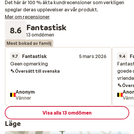
Det här är 100 % äkta kundrecensioner som verkligen
speglar deras upplevelser av vår produkt.
Mer om recensioner
Fantastisk
8.6
13 omdömen
Mest bokad av familj
Fantastisk
5 mars 2026
F
9.7
9.4
Geen opmerking
Geen opmerking
Fantast
Fantast
goede c
goede c
Översätt till svenska
vriende
vriende
Övers
Anonym
Ano
Vänner
Vänn
Visa alla 13 omdömen
Läge