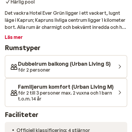
Härlig pool
Det vackra Hotel Ever Grün ligger i ett vackert, lugnt
läge i Kaprun; Kapruns livliga centrum ligger 1 kilometer
bort. Alla rum är charmigt och bekvämt inredda och har
ett modernt badrum. I den mysiga restaurangen står en
Läs mer
omfattande buffé redo för dig på morgonen och på
Rumstyper
kvällen. Sugen på lite avkoppling? I den lyxiga wellness-
avdelningen hittar du bland annat en uppvärmd pool,
bastu och ett relaxrum med utsikt över omgivningarna.
Dubbelrum balkong (Urban Living S)
för 2 personer
Familjerum komfort (Urban Living M)
för 2 till 3 personer max. 2 vuxna och 1 barn
t.o.m. 14 år
Faciliteter
Officiell klassificering: 4 stjärnor