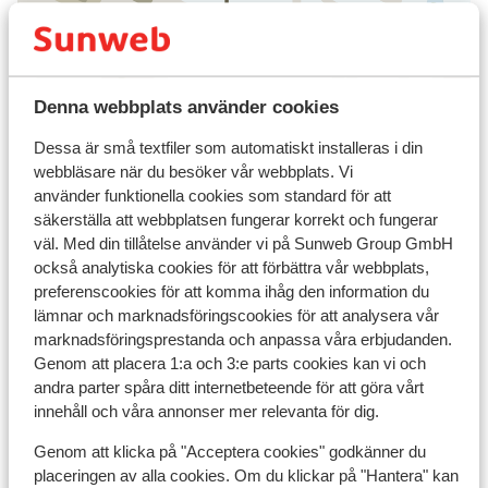
Visa på karta
Denna webbplats använder cookies
Dessa är små textfiler som automatiskt installeras i din
webbläsare när du besöker vår webbplats. Vi
använder funktionella cookies som standard för att
I området
säkerställa att webbplatsen fungerar korrekt och fungerar
Avstånd till centrum: ca 850 m
väl. Med din tillåtelse använder vi på Sunweb Group GmbH
Avstånd till pist ca 1,3 km
också analytiska cookies för att förbättra vår webbplats,
preferenscookies för att komma ihåg den information du
Avstånd till skidlift maiskogel är ca 1,3 km
lämnar och marknadsföringscookies för att analysera vår
Närmaste butiker ca 800 m
marknadsföringsprestanda och anpassa våra erbjudanden.
Liftkort/Utrustning/Skidskola
Genom att placera 1:a och 3:e parts cookies kan vi och
andra parter spåra ditt internetbeteende för att göra vårt
innehåll och våra annonser mer relevanta för dig.
Liftkort
Genom att klicka på "Acceptera cookies" godkänner du
placeringen av alla cookies. Om du klickar på "Hantera" kan