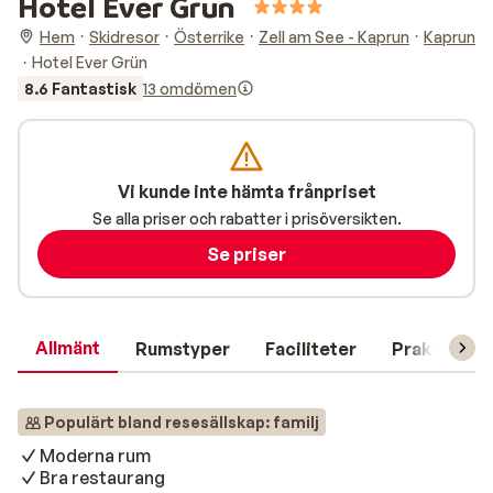
Hotel Ever Grün
Hem
Skidresor
Österrike
Zell am See - Kaprun
Kaprun
Hotel Ever Grün
8.6 Fantastisk
13 omdömen
Vi kunde inte hämta frånpriset
Se alla priser och rabatter i prisöversikten.
Se priser
Allmänt
Rumstyper
Faciliteter
Praktisk in
Populärt bland resesällskap: familj
Moderna rum
Bra restaurang