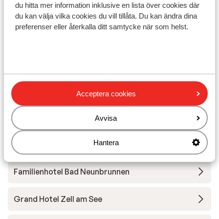
Skidskola
du hitta mer information inklusive en lista över cookies där
du kan välja vilka cookies du vill tillåta. Du kan ändra dina
preferenser eller återkalla ditt samtycke när som helst.
Utrustning
Andra boenden i Zell am See - Kaprun
Hotel Salzburgerhof
Acceptera cookies
People’s Hotel
Avvisa
Hantera
Hotel Tirolerhof Zell am See
Familienhotel Bad Neunbrunnen
Grand Hotel Zell am See