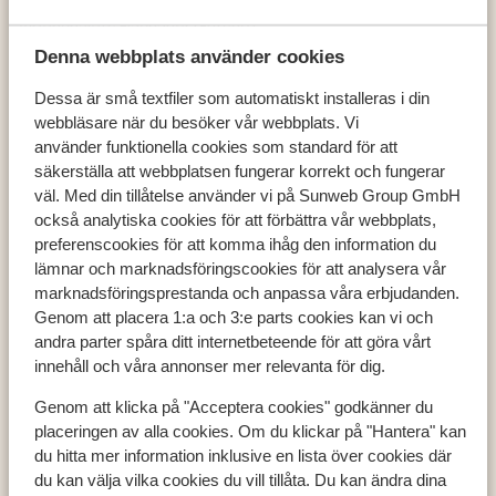
Alpenchalets Flachauer Gutshof
Denna webbplats använder cookies
Dessa är små textfiler som automatiskt installeras i din
webbläsare när du besöker vår webbplats. Vi
Populära länder
använder funktionella cookies som standard för att
säkerställa att webbplatsen fungerar korrekt och fungerar
Österrike
väl. Med din tillåtelse använder vi på Sunweb Group GmbH
Frankrike
också analytiska cookies för att förbättra vår webbplats,
Andorra
preferenscookies för att komma ihåg den information du
lämnar och marknadsföringscookies för att analysera vår
marknadsföringsprestanda och anpassa våra erbjudanden.
Populära destinationer
Genom att placera 1:a och 3:e parts cookies kan vi och
andra parter spåra ditt internetbeteende för att göra vårt
Ski Amadé
innehåll och våra annonser mer relevanta för dig.
Zell am See - Kaprun
Les Trois Vallées
Genom att klicka på "Acceptera cookies" godkänner du
placeringen av alla cookies. Om du klickar på "Hantera" kan
du hitta mer information inklusive en lista över cookies där
du kan välja vilka cookies du vill tillåta. Du kan ändra dina
Populära skidområden