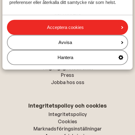
preferenser eller återkalla ditt samtycke när som helst.
Zell am See - Kaprun
Val Thorens
La Plagne
Acceptera cookies
Avvisa
Om Sunweb
Om Sunweb
Hantera
Hållbar semester
Tillgänglighetsdirektiv
Press
Jobba hos oss
Integritetspolicy och cookies
Integritetspolicy
Cookies
Marknadsföringsinställningar