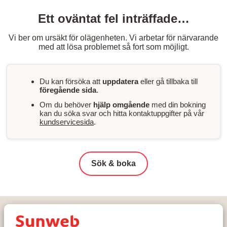
Ett oväntat fel inträffade…
Vi ber om ursäkt för olägenheten. Vi arbetar för närvarande
med att lösa problemet så fort som möjligt.
Du kan försöka att
uppdatera
eller gå tillbaka till
föregående sida
.
Om du behöver
hjälp omgående
med din bokning
kan du söka svar och hitta kontaktuppgifter på vår
kundservicesida
.
Sök & boka
Hem
Skidresor
Österrike
Ski Amadé
Salzburger Sportwelt - Ski Amadé
Flachau