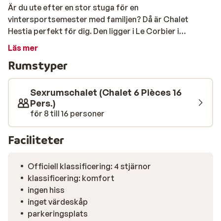
Är du ute efter en stor stuga för en
vintersportsemester med familjen? Då är Chalet
Hestia perfekt för dig. Den ligger i Le Corbier i
Frankrike och har plats för 16 personer. De tillgängliga
Läs mer
faciliteterna gör din vistelse här väldigt bekväm: det
Rumstyper
finns en bastu och jacuzzi för att värma upp din kalla
kropp och ett rum för att förvara din skidutrustning.
Kommer ett litet barn att följa med dig på semestern?
Sexrumschalet (Chalet 6 Pièces 16
Här finns även en barnstol och barnsäng. Här kan ni få
Pers.)
för 8 till 16 personer
kvalitetstid tillsammans och njuta av bra skidåkning
och den fantastiska utsikten över de omgivande
bergen.
Faciliteter
Officiell klassificering: 4 stjärnor
klassificering: komfort
ingen hiss
inget värdeskåp
parkeringsplats