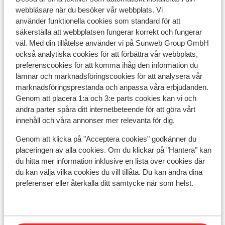
Liftkort/Utrustning/Skidskola
webbläsare när du besöker vår webbplats. Vi
använder funktionella cookies som standard för att
Liftkort
säkerställa att webbplatsen fungerar korrekt och fungerar
väl. Med din tillåtelse använder vi på Sunweb Group GmbH
också analytiska cookies för att förbättra vår webbplats,
Skidskola
preferenscookies för att komma ihåg den information du
lämnar och marknadsföringscookies för att analysera vår
marknadsföringsprestanda och anpassa våra erbjudanden.
Utrustning
Genom att placera 1:a och 3:e parts cookies kan vi och
andra parter spåra ditt internetbeteende för att göra vårt
innehåll och våra annonser mer relevanta för dig.
Andra boenden i Les Sybelles
Genom att klicka på "Acceptera cookies" godkänner du
placeringen av alla cookies. Om du klickar på "Hantera" kan
Chalet la Marmotte
du hitta mer information inklusive en lista över cookies där
du kan välja vilka cookies du vill tillåta. Du kan ändra dina
Chalets des Ecrins
preferenser eller återkalla ditt samtycke när som helst.
Résidence Club MMV l'Etoile des Sybelles