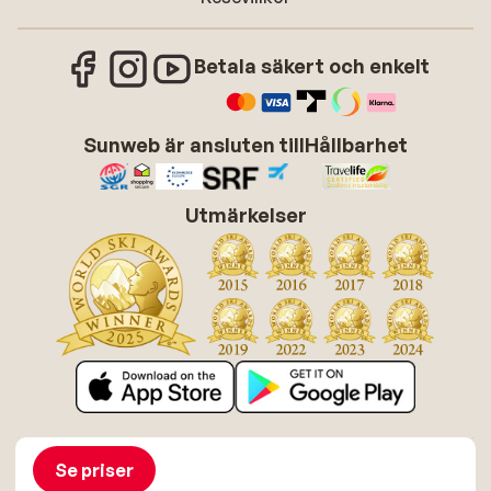
Betala säkert och enkelt
Sunweb är ansluten till
Hållbarhet
Utmärkelser
Om Sunweb
Jobba hos Sunweb
Allmänna villkor
Cookies
Se priser
Tillgänglighetsdirektiv
Ansvarsfriskrivning
Sitemap