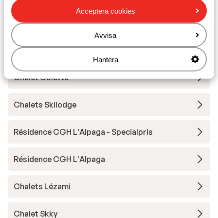
Résidence Club MMV l'Etoile des Sybelles -
Acceptera cookies
förmån
Avvisa
Résidence Le Hameau du Moulin
Hantera
Chalet Colette
Chalets Skilodge
Résidence CGH L'Alpaga - Specialpris
Résidence CGH L'Alpaga
Chalets Lézami
Chalet Skky