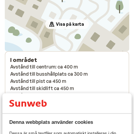
Visa på karta
I området
Avstånd till centrum: ca 400 m
Avstånd till busshållplats ca 300 m
Avstånd till pist ca 450 m
Avstånd till skidlift ca 450 m
Avstånd till skidskola ca 450 m
Närmaste butiker ca 400 m
Närmaste kiosk ca 500 m
Närmaste restaurang ca 400 m
Denna webbplats använder cookies
På en lätt sluttande väg
Dessa är små textfiler som automatiskt installeras i din