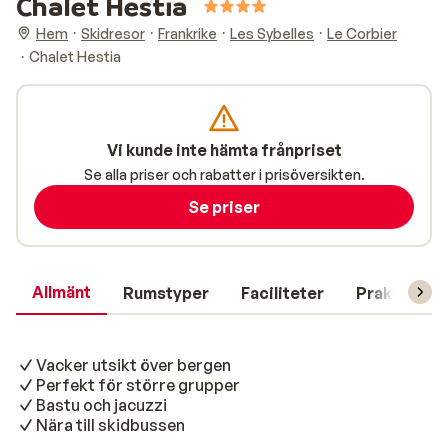
Chalet Hestia
Hem
Skidresor
Frankrike
Les Sybelles
Le Corbier
Chalet Hestia
Vi kunde inte hämta frånpriset
Se alla priser och rabatter i prisöversikten.
Se priser
Allmänt
Rumstyper
Faciliteter
Praktisk in
Vacker utsikt över bergen
Perfekt för större grupper
Bastu och jacuzzi
Nära till skidbussen