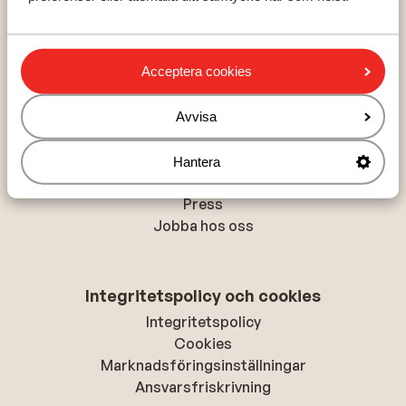
Val Thorens
La Plagne
Acceptera cookies
Om Sunweb
Avvisa
Om Sunweb
Hållbar semester
Hantera
Tillgänglighetsdirektiv
Press
Jobba hos oss
Integritetspolicy och cookies
Integritetspolicy
Cookies
Marknadsföringsinställningar
Ansvarsfriskrivning