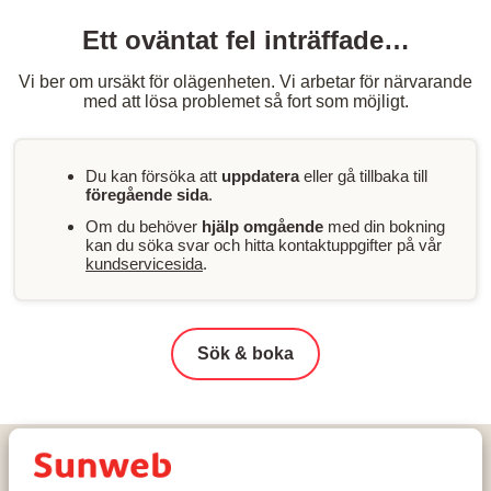
Ett oväntat fel inträffade…
Vi ber om ursäkt för olägenheten. Vi arbetar för närvarande
med att lösa problemet så fort som möjligt.
Du kan försöka att
uppdatera
eller gå tillbaka till
föregående sida
.
Om du behöver
hjälp omgående
med din bokning
kan du söka svar och hitta kontaktuppgifter på vår
kundservicesida
.
Sök & boka
Hem
Skidresor
Frankrike
Les Trois Vallées
Val Thorens
Val Thorens
Résidence Les Ancolies