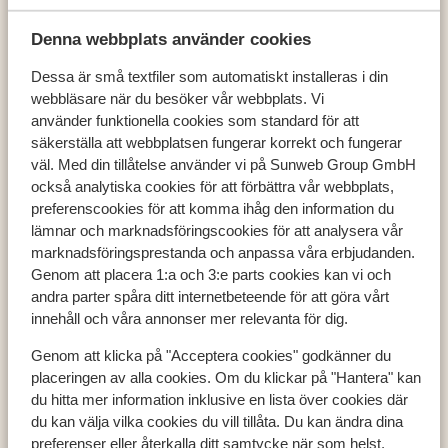
Denna webbplats använder cookies
Dessa är små textfiler som automatiskt installeras i din
webbläsare när du besöker vår webbplats. Vi
Populära länder
använder funktionella cookies som standard för att
Österrike
säkerställa att webbplatsen fungerar korrekt och fungerar
Frankrike
väl. Med din tillåtelse använder vi på Sunweb Group GmbH
Andorra
också analytiska cookies för att förbättra vår webbplats,
preferenscookies för att komma ihåg den information du
lämnar och marknadsföringscookies för att analysera vår
marknadsföringsprestanda och anpassa våra erbjudanden.
Populära destinationer
Genom att placera 1:a och 3:e parts cookies kan vi och
Ski Amadé
andra parter spåra ditt internetbeteende för att göra vårt
Zell am See - Kaprun
innehåll och våra annonser mer relevanta för dig.
Les Trois Vallées
Genom att klicka på "Acceptera cookies" godkänner du
placeringen av alla cookies. Om du klickar på "Hantera" kan
du hitta mer information inklusive en lista över cookies där
Populära skidområden
du kan välja vilka cookies du vill tillåta. Du kan ändra dina
preferenser eller återkalla ditt samtycke när som helst.
Zell am See - Kaprun