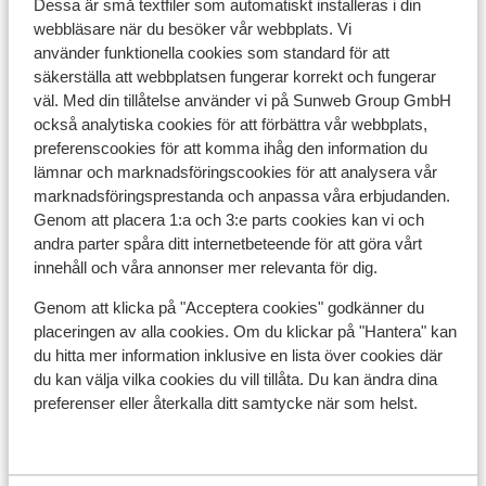
Dessa är små textfiler som automatiskt installeras i din
I centrum
webbläsare när du besöker vår webbplats. Vi
Avstånd till flygplats torino airport är ca 100 km
använder funktionella cookies som standard för att
Avstånd till pist ca 300 m
säkerställa att webbplatsen fungerar korrekt och fungerar
Avstånd till skidbuss ca 50 m
väl. Med din tillåtelse använder vi på Sunweb Group GmbH
Avstånd till skidlift ca 300 m
också analytiska cookies för att förbättra vår webbplats,
Närmaste butiker ca 300 m
preferenscookies för att komma ihåg den information du
Närmaste kiosk ca 300 m
lämnar och marknadsföringscookies för att analysera vår
Lugnt läge
marknadsföringsprestanda och anpassa våra erbjudanden.
Genom att placera 1:a och 3:e parts cookies kan vi och
Liftkort/Utrustning/Skidskola
andra parter spåra ditt internetbeteende för att göra vårt
innehåll och våra annonser mer relevanta för dig.
Liftkort
Genom att klicka på "Acceptera cookies" godkänner du
placeringen av alla cookies. Om du klickar på "Hantera" kan
du hitta mer information inklusive en lista över cookies där
Skidskola
du kan välja vilka cookies du vill tillåta. Du kan ändra dina
preferenser eller återkalla ditt samtycke när som helst.
Utrustning