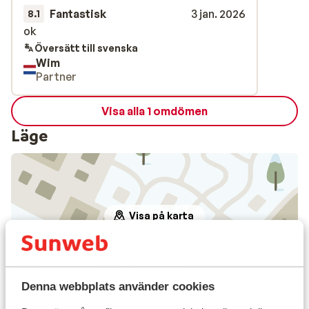
Fantastisk
3 jan. 2026
8.1
ok
ok
Översätt till svenska
Wim
Partner
Visa alla 1 omdömen
Läge
Visa på karta
Denna webbplats använder cookies
I området