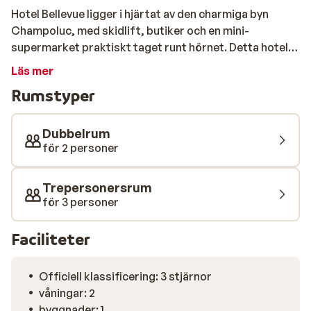
Hotel Bellevue ligger i hjärtat av den charmiga byn
Champoluc, med skidlift, butiker och en mini-
supermarket praktiskt taget runt hörnet. Detta hotell
kombinerar en autentisk look med moderna
Läs mer
bekvämligheter, vilket gör det till den perfekta platsen
Rumstyper
för dem som älskar en mysig vintersportsemester med
allt inom räckhåll. Efter en aktiv dag i bergen kan du
koppla av i bastun eller bubbelpoolen, eller dyka in i
Dubbelrum
fitnessrummet. I frukostmatsalen börjar du dagen med
för 2 personer
ny energi och på kvällen står restaurangen redo med
många rätter. En varm, välkomnande hotell där du
Trepersonersrum
omedelbart känner dig som hemma.
för 3 personer
Faciliteter
Officiell klassificering: 3 stjärnor
våningar: 2
byggnader: 1