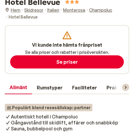
Hotel Bellevue
Hem
Skidresor
Italien
Monterosa
Champoluc
Hotel Bellevue
Vi kunde inte hämta frånpriset
Se alla priser och rabatter i prisöversikten.
Se priser
Allmänt
Rumstyper
Faciliteter
Praktisk in
Populärt bland resesällskap: partner
Autentiskt hotell i Champoluc
Gångavstånd till skidlift, affärer och snabbköp
Sauna, bubbelpool och gym