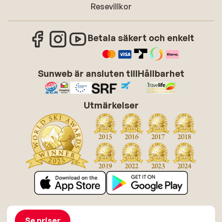
Resevillkor
Betala säkert och enkelt
Sunweb är ansluten till
Hållbarhet
Utmärkelser
Om Sunweb
Jobba hos Sunweb
Allmänna villkor
Cookies
Se priser