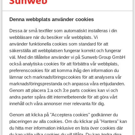
Denna webbplats använder cookies
I området
Avstånd till centrum: ca 1 km
Dessa är små textfiler som automatiskt installeras i din
Avstånd till pist ca 1000 m
webbläsare när du besöker vår webbplats. Vi
Avstånd till skidbuss ca 10 m
använder funktionella cookies som standard för att
säkerställa att webbplatsen fungerar korrekt och fungerar
Avstånd till skidlift seggiovia fungeia är ca 1000 m
väl. Med din tillåtelse använder vi på Sunweb Group GmbH
Närmaste butiker ca 1 km
också analytiska cookies för att förbättra vår webbplats,
Närmaste restaurang ca 500 m
preferenscookies för att komma ihåg den information du
Liftkort/Utrustning/Skidskola
lämnar och marknadsföringscookies för att analysera vår
marknadsföringsprestanda och anpassa våra erbjudanden.
Genom att placera 1:a och 3:e parts cookies kan vi och
Liftkort
andra parter spåra ditt internetbeteende för att göra vårt
innehåll och våra annonser mer relevanta för dig.
Skidskola
Genom att klicka på "Acceptera cookies" godkänner du
placeringen av alla cookies. Om du klickar på "Hantera" kan
du hitta mer information inklusive en lista över cookies där
Utrustning
du kan välja vilka cookies du vill tillåta. Du kan ändra dina