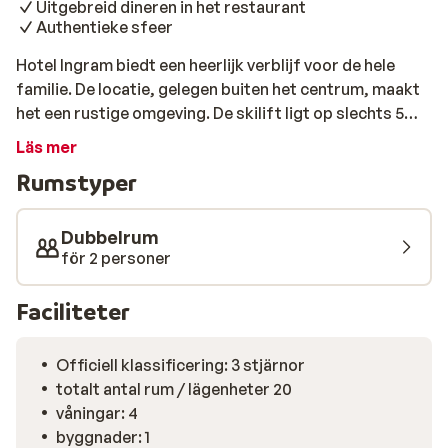
Uitgebreid dineren in het restaurant
Authentieke sfeer
Hotel Ingram biedt een heerlijk verblijf voor de hele
familie. De locatie, gelegen buiten het centrum, maakt
het een rustige omgeving. De skilift ligt op slechts 5
minuten lopen, waardoor je 's morgens als een van de
Läs mer
eerste op de piste staat! Je verblijft in comfortabele
Rumstyper
kamers met een authentieke Tiroolse inrichting.
Bijkomen na een dagje op de piste? Breng dan een
bezoekje aan de spa en warm je spieren weer op in de
Dubbelrum
sauna. Sluit je dag af in het restaurant, waar een heerlijk
för 2 personer
meerdere gangen menu wordt geserveerd.
Faciliteter
Officiell klassificering: 3 stjärnor
totalt antal rum / lägenheter 20
våningar: 4
byggnader: 1