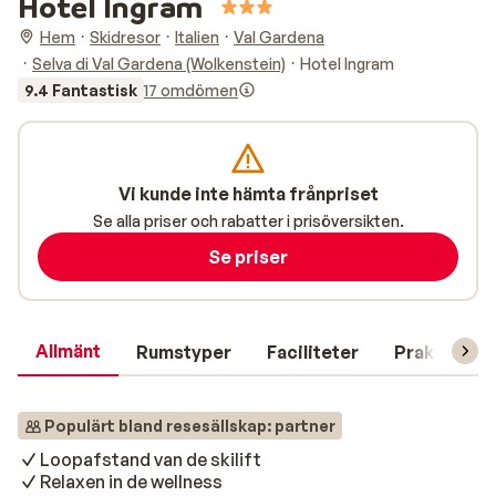
Hotel Ingram
Hem
Skidresor
Italien
Val Gardena
Selva di Val Gardena (Wolkenstein)
Hotel Ingram
9.4 Fantastisk
17 omdömen
Vi kunde inte hämta frånpriset
Se alla priser och rabatter i prisöversikten.
Se priser
Allmänt
Rumstyper
Faciliteter
Praktisk in
Populärt bland resesällskap: partner
Loopafstand van de skilift
Relaxen in de wellness