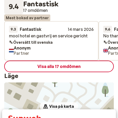
Fantastisk
9.4
17 omdömen
Mest bokad av partner
Fantastisk
14 mars 2026
F
9.3
9.6
mooi hotel en gastvrij en service gericht
mooi hotel en gastvrij en service gericht
No tha
No tha
Översätt till svenska
Övers
Anonym
Ano
Partner
Part
Visa alla 17 omdömen
Läge
Visa på karta