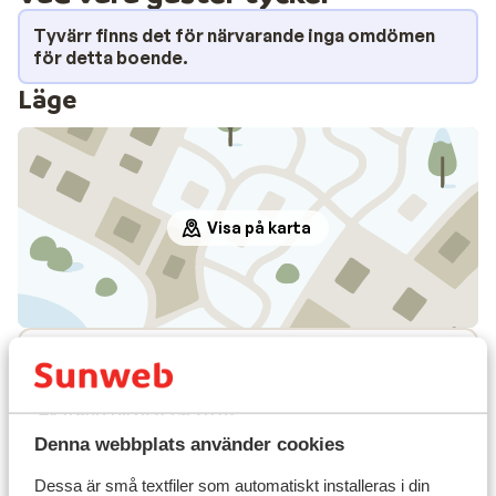
Tyvärr finns det för närvarande inga omdömen
för detta boende.
Läge
Visa på karta
I området
Avstånd till centrum: ca 100 m
Avstånd till pist ca 20 m
Avstånd till skidlift ca 20 m
Denna webbplats använder cookies
Liftkort/Utrustning/Skidskola
Dessa är små textfiler som automatiskt installeras i din