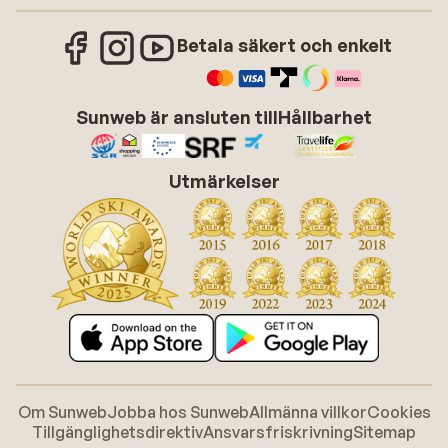
Betala säkert och enkelt
Sunweb är ansluten till
Hållbarhet
Utmärkelser
Om Sunweb
Jobba hos Sunweb
Allmänna villkor
Cookies
Tillgänglighetsdirektiv
Ansvarsfriskrivning
Sitemap