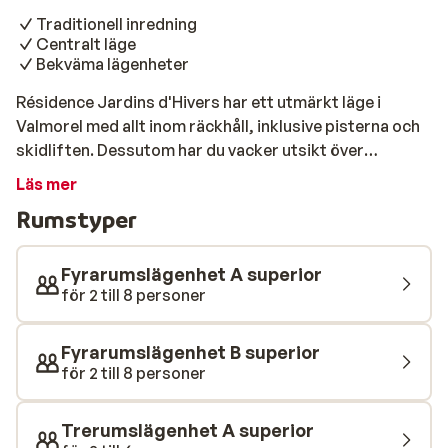
Traditionell inredning
Centralt läge
Bekväma lägenheter
Résidence Jardins d'Hivers har ett utmärkt läge i
Valmorel med allt inom räckhåll, inklusive pisterna och
skidliften. Dessutom har du vacker utsikt över
omgivningarna. Lägenheterna är byggda i trä, enligt
Läs mer
savoyard-stilens alla regler. Ta en kort promenad ner
Rumstyper
till charmiga Valmorels centrum där du kan njuta av en
traditionell fransk måltid.
Fyrarumslägenhet A superior
för 2 till 8 personer
Fyrarumslägenhet B superior
för 2 till 8 personer
Trerumslägenhet A superior