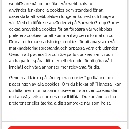
webbläsare när du besöker vår webbplats. Vi
använder funktionella cookies som standard för att
Liftkort
säkerställa att webbplatsen fungerar korrekt och fungerar
väl. Med din tillåtelse använder vi på Sunweb Group GmbH
också analytiska cookies för att förbättra vår webbplats,
Skidskola
preferenscookies för att komma ihåg den information du
lämnar och marknadsföringscookies för att analysera vår
Utrustning
marknadsföringsprestanda och anpassa våra erbjudanden.
Genom att placera 1:a och 3:e parts cookies kan vi och
andra parter spåra ditt internetbeteende för att göra vårt
Andra boenden i Le Grand Domaine
innehåll och våra annonser mer relevanta för dig.
Genom att klicka på "Acceptera cookies" godkänner du
Résidence MGM Anitea
placeringen av alla cookies. Om du klickar på "Hantera" kan
du hitta mer information inklusive en lista över cookies där
du kan välja vilka cookies du vill tillåta. Du kan ändra dina
Résidence l'Ecrin d'Argent
preferenser eller återkalla ditt samtycke när som helst.
Résidence Boutique CGH la Grange aux Fées