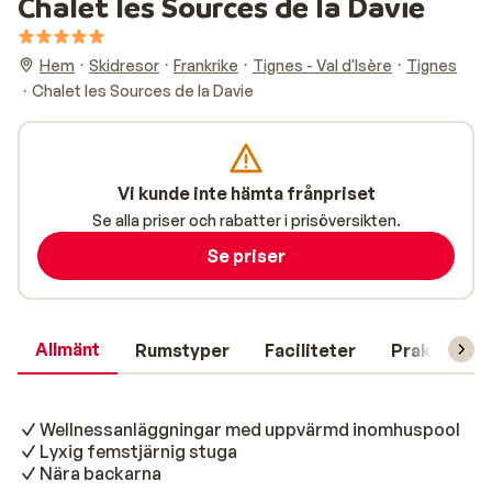
Chalet les Sources de la Davie
Hem
Skidresor
Frankrike
Tignes - Val d'Isère
Tignes
Chalet les Sources de la Davie
Vi kunde inte hämta frånpriset
Se alla priser och rabatter i prisöversikten.
Se priser
Allmänt
Rumstyper
Faciliteter
Praktisk in
Wellnessanläggningar med uppvärmd inomhuspool
Lyxig femstjärnig stuga
Nära backarna