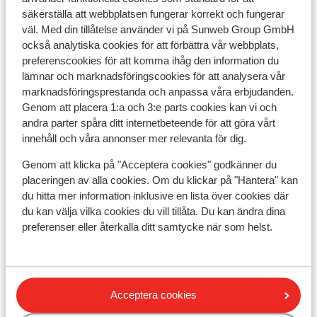
säkerställa att webbplatsen fungerar korrekt och fungerar
väl. Med din tillåtelse använder vi på Sunweb Group GmbH
Skidskola
också analytiska cookies för att förbättra vår webbplats,
preferenscookies för att komma ihåg den information du
Utrustning
lämnar och marknadsföringscookies för att analysera vår
marknadsföringsprestanda och anpassa våra erbjudanden.
Genom att placera 1:a och 3:e parts cookies kan vi och
Andra boenden i Tignes - Val d'Isère
andra parter spåra ditt internetbeteende för att göra vårt
innehåll och våra annonser mer relevanta för dig.
Hotel Voulezvous
Genom att klicka på "Acceptera cookies" godkänner du
placeringen av alla cookies. Om du klickar på "Hantera" kan
du hitta mer information inklusive en lista över cookies där
Chalet Skadi - Extra lägenheter
du kan välja vilka cookies du vill tillåta. Du kan ändra dina
preferenser eller återkalla ditt samtycke när som helst.
Residence Le Taos
Résidence Le Jhana
Acceptera cookies