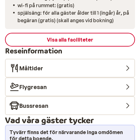
njuta av värmen och se tillbaka på en dag fylld av snö,
wi-fi på rummet: (gratis)
frisk luft och nya minnen.
spjälsäng: för alla gäster ålder till 1 (ingår) år, på
begäran (gratis) (skall anges vid bokning)
Visa alla faciliteter
Reseinformation
Måltider
Flygresan
Bussresan
Vad våra gäster tycker
Tyvärr finns det för närvarande inga omdömen
för detta boende.