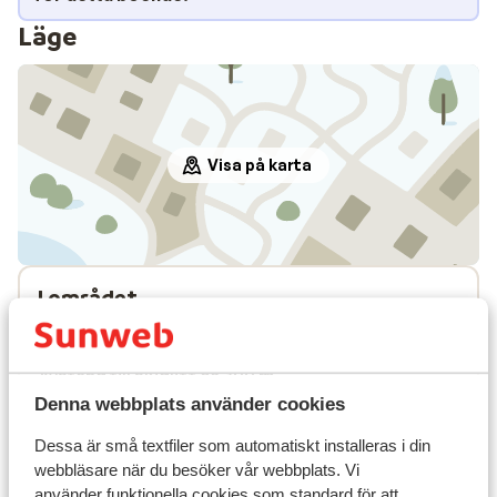
Läge
Visa på karta
I området
Avstånd till centrum: ca 500 m
Avstånd till pist ca 300 m
Avstånd till skidlift ca 300 m
Denna webbplats använder cookies
Liftkort/Utrustning/Skidskola
Dessa är små textfiler som automatiskt installeras i din
webbläsare när du besöker vår webbplats. Vi
Liftkort
använder funktionella cookies som standard för att