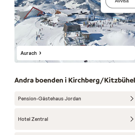
Hantera
Avvisa
Aurach
Andra boenden i Kirchberg/Kitzbühe
Pension-Gästehaus Jordan
Hotel Zentral