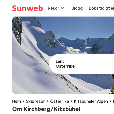
Resor
Blogg
Boka tidigt 
Land
Österrike
Hem
Skidresor
Österrike
Kitzbüheler Alpen
Om Kirchberg/Kitzbühel