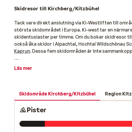
Skidresor till Kirchberg/Kitzbühel
Tack vare direkt anslutning via Ki-Westliften till områ
största skidområdet i Europa. Ki-west tar en närmare 
skidentusiaster per timme. Om du bokar skidresor till
också åka skidor i Alpachtal, Hochtal Wildschönau S
Kaprun
. Dessa fem skidområden är inte sammankopplad
Det legendarisk skidområdet Kirchberg
Läs mer
Kirchberg bildar tillsammans med Kitzbühel, Jochberg
Kirchberg / Kitzbühel – Kitz Ski. I detta skidområde
åkning. På din skidsemester kan du ta del av ca 168 km
Skidområde Kirchberg/Kitzbühel
Region Kitz
funpark för de som gillar att hoppa.
Pister
Tack vare liften mellan Kirchberg och Pass Thurn, kan
hem i slutet av skiddagen. Det är även möjligt att utvi
därmed ger tillgång till hela 704 km pist.