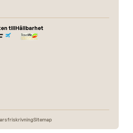
n till
Hållbarhet
arsfriskrivning
Sitemap