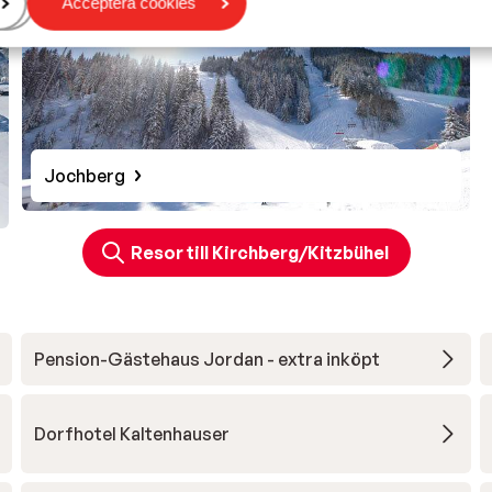
Acceptera cookies
Jochberg
Resor till Kirchberg/Kitzbühel
l
Pension-Gästehaus Jordan - extra inköpt
Dorfhotel Kaltenhauser