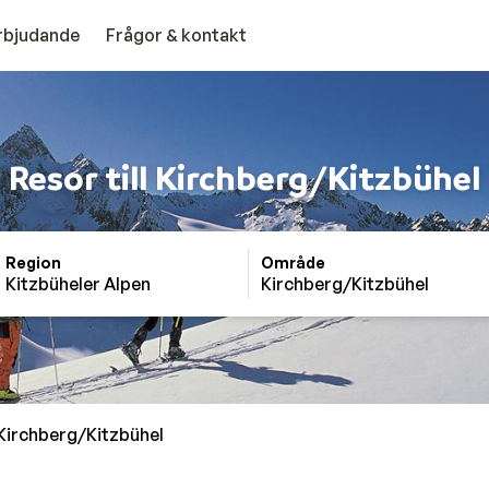
erbjudande
Frågor & kontakt
Resor till Kirchberg/Kitzbühel
Region
Område
Kitzbüheler Alpen
Kirchberg/Kitzbühel
Kirchberg/Kitzbühel