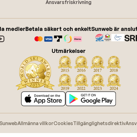
Ansvarsfriskrivning
ala medier
Betala säkert och enkelt
Sunweb är anslute
Utmärkelser
 Sunweb
Allmänna villkor
Cookies
Tillgänglighetsdirektiv
Ansv