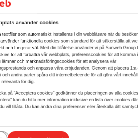
plats använder cookies
textfiler som automatiskt installeras i din webbläsare när du besöker
 använder funktionella cookies som standard för att säkerställa att w
ekt och fungerar väl. Med din tillåtelse använder vi på Sunweb Gro
kies för att förbättra vår webbplats, preferenscookies för att komma 
u lämnar och marknadsföringscookies för att analysera vår
gsprestanda och anpassa våra erbjudanden. Genom att placera 1:a 
 och andra parter spåra ditt internetbeteende för att göra vårt innehål
Mittersill
relevanta för dig.
cka på "Acceptera cookies" godkänner du placeringen av alla cookie
ntera" kan du hitta mer information inklusive en lista över cookies där
du vill tillåta. Du kan ändra dina preferenser eller återkalla ditt samt