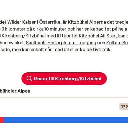
det Wilder Kaiser i
Österrike
, är Kitzbühel Alperna det tredj
3 kilometer på cirka 10 minuter och har en kapacitet på hela
 Kirchberg/Kitzbühel med liftkortet Kitzbühel All Star, kan 
chneewinkel,
Saalbach-Hinterglemm-Leogang
och
Zell am Se
e, men kan enkelt nås med bil eller kollektivtrafik.
 och Pass Thurn Mittersill, ett stort skidområde som kalla
Resor till Kirchberg/Kitzbühel
 kan både skidåkare och snowboardåkare njuta av fantastisk
 välpreparerade pister. På Kitzbühelhorn ligger en riktigt s
büheler Alpen
179
 du njuta av en lång dag på skidor utan att behöva ta skidbu
dga liftkortet så att det gäller i hela skidregionen och som