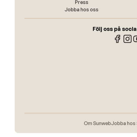
Press
Jobba hos oss
Följ oss på soci
Om Sunweb
Jobba hos