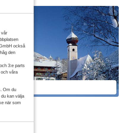
 vår
ebbplatsen
up GmbH också
ihåg den
och 3:e parts
l och våra
Kitzbuhel
s. Om du
 du kan välja
ycke när som