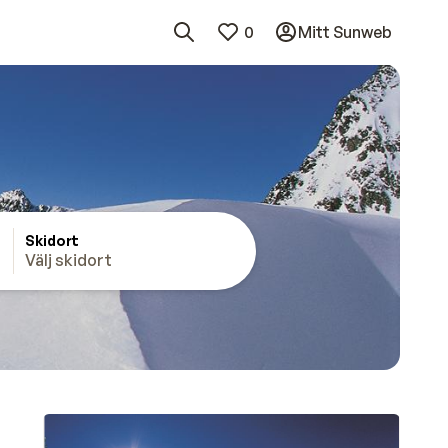
0
Mitt Sunweb
Skidort
Välj skidort