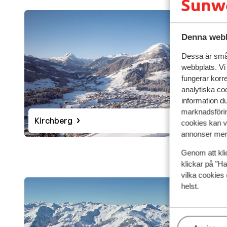
Denna webb
Dessa är små 
webbplats. Vi
fungerar korr
analytiska coo
information d
marknadsförin
Kirchberg
cookies kan vi
annonser mer 
Genom att kli
klickar på "Ha
vilka cookies 
helst.