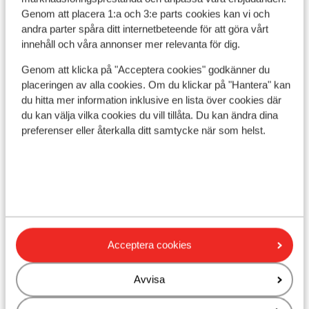
Genom att placera 1:a och 3:e parts cookies kan vi och
Precis vid pisterna
andra parter spåra ditt internetbeteende för att göra vårt
Avstånd till skidlift ca 130 m
innehåll och våra annonser mer relevanta för dig.
Närmaste butiker ca 100 m
Närmaste kiosk ca 800 m
Genom att klicka på "Acceptera cookies" godkänner du
Närmaste restaurang ca 200 m
placeringen av alla cookies. Om du klickar på "Hantera" kan
du hitta mer information inklusive en lista över cookies där
Liftkort/Utrustning/Skidskola
du kan välja vilka cookies du vill tillåta. Du kan ändra dina
preferenser eller återkalla ditt samtycke när som helst.
Liftkort
Skidskola
Utrustning
Acceptera cookies
Andra boenden i Salzburger Sportwelt
Avvisa
- Ski Amadé