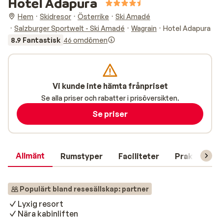
Hotel Adapura
Hem
Skidresor
Österrike
Ski Amadé
Salzburger Sportwelt - Ski Amadé
Wagrain
Hotel Adapura
8.9 Fantastisk
46 omdömen
Vi kunde inte hämta frånpriset
Se alla priser och rabatter i prisöversikten.
Se priser
Allmänt
Rumstyper
Faciliteter
Praktisk in
Populärt bland resesällskap: partner
Lyxig resort
Nära kabinliften