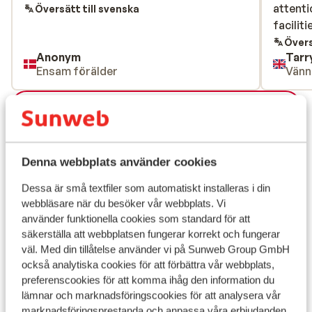
attenti
attenti
Översätt till svenska
faciliti
faciliti
Övers
Anonym
Tarr
Ensam förälder
Vänn
Visa alla 46 omdömen
Läge
Denna webbplats använder cookies
Dessa är små textfiler som automatiskt installeras i din
webbläsare när du besöker vår webbplats. Vi
Visa på karta
använder funktionella cookies som standard för att
säkerställa att webbplatsen fungerar korrekt och fungerar
väl. Med din tillåtelse använder vi på Sunweb Group GmbH
också analytiska cookies för att förbättra vår webbplats,
preferenscookies för att komma ihåg den information du
I området
lämnar och marknadsföringscookies för att analysera vår
Avstånd till centrum: ca 500 m
marknadsföringsprestanda och anpassa våra erbjudanden.