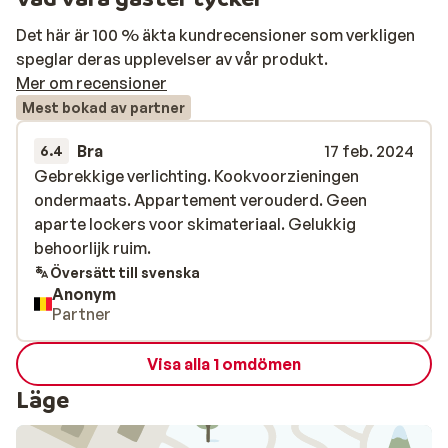
Det här är 100 % äkta kundrecensioner som verkligen
speglar deras upplevelser av vår produkt.
Mer om recensioner
Mest bokad av partner
Bra
17 feb. 2024
6.4
Gebrekkige verlichting. Kookvoorzieningen
Gebrekkige verlichting. Kookvoorzieningen
ondermaats. Appartement verouderd. Geen
ondermaats. Appartement verouderd. Geen
aparte lockers voor skimateriaal. Gelukkig
aparte lockers voor skimateriaal. Gelukkig
behoorlijk ruim.
behoorlijk ruim.
Översätt till svenska
Anonym
Partner
Visa alla 1 omdömen
Läge