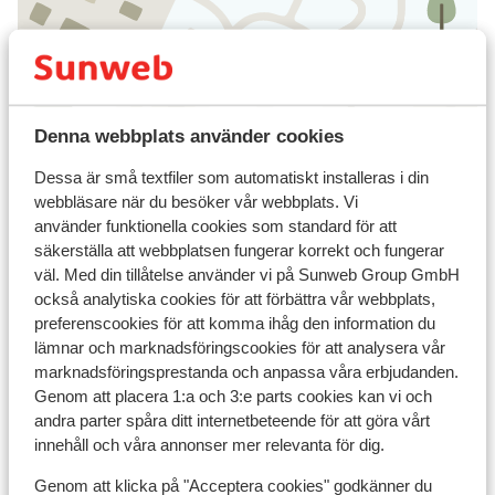
Visa på karta
Denna webbplats använder cookies
Dessa är små textfiler som automatiskt installeras i din
webbläsare när du besöker vår webbplats. Vi
I området
använder funktionella cookies som standard för att
Avstånd till centrum: ca 2,6 km
säkerställa att webbplatsen fungerar korrekt och fungerar
Avstånd till flygplats ca 115 km
väl. Med din tillåtelse använder vi på Sunweb Group GmbH
Avstånd till busshållplats ca 1 km
också analytiska cookies för att förbättra vår webbplats,
Avstånd till pist ca 50 m
preferenscookies för att komma ihåg den information du
Avstånd till skidlift ca 50 m
lämnar och marknadsföringscookies för att analysera vår
Närmaste butiker ca 200 m
marknadsföringsprestanda och anpassa våra erbjudanden.
Lugnt läge
Genom att placera 1:a och 3:e parts cookies kan vi och
andra parter spåra ditt internetbeteende för att göra vårt
Liftkort/Utrustning/Skidskola
innehåll och våra annonser mer relevanta för dig.
Genom att klicka på "Acceptera cookies" godkänner du