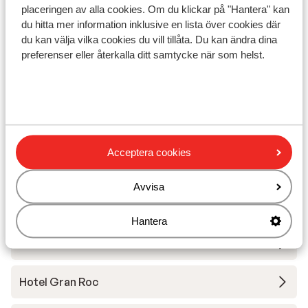
Liftkort
placeringen av alla cookies. Om du klickar på "Hantera" kan
du hitta mer information inklusive en lista över cookies där
du kan välja vilka cookies du vill tillåta. Du kan ändra dina
Skidskola
preferenser eller återkalla ditt samtycke när som helst.
Utrustning
Andra boenden i Via Lattea
Acceptera cookies
Chalet Capannina
Avvisa
Hotel K2 dependance Col Blegier
Hantera
Hotel Banchetta
Hotel Gran Roc