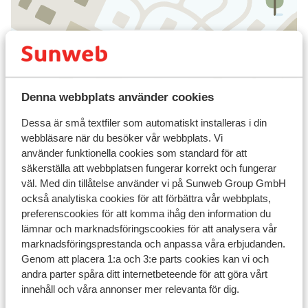
Visa på karta
Denna webbplats använder cookies
I området
Dessa är små textfiler som automatiskt installeras i din
I utkanten av centrum
webbläsare när du besöker vår webbplats. Vi
använder funktionella cookies som standard för att
Avstånd till centrum: ca 2 km
säkerställa att webbplatsen fungerar korrekt och fungerar
Avstånd till flygplats ca 145 km
väl. Med din tillåtelse använder vi på Sunweb Group GmbH
Avstånd till uttagsautomat ca 150 m
också analytiska cookies för att förbättra vår webbplats,
Avstånd till pist ca 150 m
preferenscookies för att komma ihåg den information du
Avstånd till skidbuss ca 200 m
lämnar och marknadsföringscookies för att analysera vår
Avstånd till skidlift ca 150 m
marknadsföringsprestanda och anpassa våra erbjudanden.
Närmaste butiker ca 200 m
Genom att placera 1:a och 3:e parts cookies kan vi och
Närmaste restaurang ca 50 m
andra parter spåra ditt internetbeteende för att göra vårt
innehåll och våra annonser mer relevanta för dig.
Liftkort/Utrustning/Skidskola