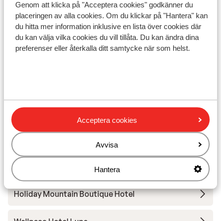
Genom att klicka på "Acceptera cookies" godkänner du
placeringen av alla cookies. Om du klickar på "Hantera" kan
Liftkort
du hitta mer information inklusive en lista över cookies där
du kan välja vilka cookies du vill tillåta. Du kan ändra dina
preferenser eller återkalla ditt samtycke när som helst.
Skidskola
Utrustning
Andra boenden i Val di Sole
Acceptera cookies
Monroc Hotel
Avvisa
Hotel Alaska
Hantera
Holiday Mountain Boutique Hotel