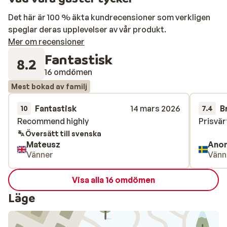
Det här är 100 % äkta kundrecensioner som verkligen
speglar deras upplevelser av vår produkt.
Mer om recensioner
Fantastisk
8.2
16 omdömen
Mest bokad av familj
Fantastisk
14 mars 2026
B
10
7.4
Recommend highly
Recommend highly
Prisvär
Prisvär
Översätt till svenska
Mateusz
Ano
Vänner
Vänn
Visa alla 16 omdömen
Läge