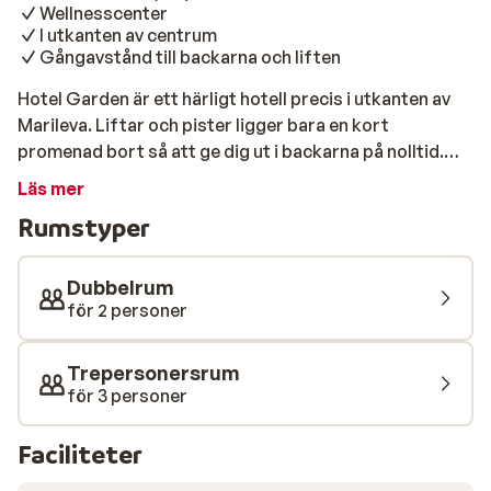
Wellnesscenter
I utkanten av centrum
Gångavstånd till backarna och liften
Hotel Garden är ett härligt hotell precis i utkanten av
Marileva. Liftar och pister ligger bara en kort
promenad bort så att ge dig ut i backarna på nolltid.
Rummen är stora, fina och bekväma. Efter en lång dags
Läs mer
skidåkning är det kan du nyttja hotellets wellness-
Rumstyper
anläggningar. Här hittar du sauna, jacuzzi och ångbad.
Hotellets restaurang mycket god mat och erbjuder
traditionella lokala specialiteter. Kort sagt, du har allt
Dubbelrum
du behöver för en bra skidsemester.
för 2 personer
Trepersonersrum
för 3 personer
Faciliteter