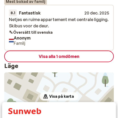
Mest bokad av familj
Fantastisk
20 dec. 2025
8.1
Netjes en ruime appartement met centrale ligging.
Netjes en ruime appartement met centrale ligging.
Skibus voor de deur.
Skibus voor de deur.
Översätt till svenska
Anonym
Familj
Visa alla 1 omdömen
Läge
Visa på karta