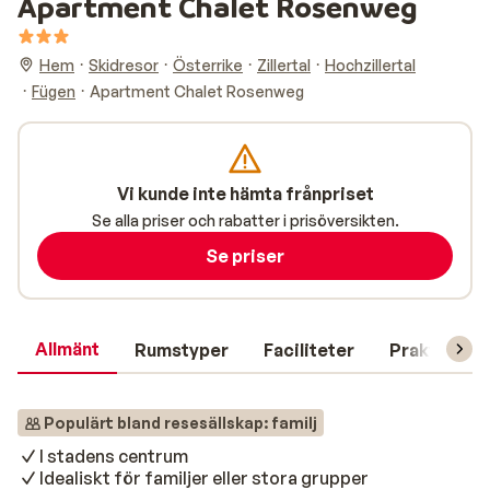
Apartment Chalet Rosenweg
Hem
Skidresor
Österrike
Zillertal
Hochzillertal
Fügen
Apartment Chalet Rosenweg
Vi kunde inte hämta frånpriset
Se alla priser och rabatter i prisöversikten.
Se priser
Allmänt
Rumstyper
Faciliteter
Praktisk in
Populärt bland resesällskap: familj
I stadens centrum
Idealiskt för familjer eller stora grupper