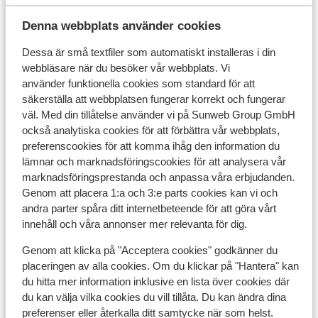
I området
Denna webbplats använder cookies
I centrum
Dessa är små textfiler som automatiskt installeras i din
Avstånd till skidbuss ca 20 m
webbläsare när du besöker vår webbplats. Vi
Avstånd till skidlift spieljochbahn är ca 1,2 km
använder funktionella cookies som standard för att
Närmaste butiker ca 50 m
säkerställa att webbplatsen fungerar korrekt och fungerar
Närmaste restaurang ca 50 m
väl. Med din tillåtelse använder vi på Sunweb Group GmbH
också analytiska cookies för att förbättra vår webbplats,
Liftkort/Utrustning/Skidskola
preferenscookies för att komma ihåg den information du
lämnar och marknadsföringscookies för att analysera vår
marknadsföringsprestanda och anpassa våra erbjudanden.
Liftkort
Genom att placera 1:a och 3:e parts cookies kan vi och
andra parter spåra ditt internetbeteende för att göra vårt
Skidskola
innehåll och våra annonser mer relevanta för dig.
Genom att klicka på "Acceptera cookies" godkänner du
Utrustning
placeringen av alla cookies. Om du klickar på "Hantera" kan
du hitta mer information inklusive en lista över cookies där
du kan välja vilka cookies du vill tillåta. Du kan ändra dina
Andra boenden i Hochzillertal
preferenser eller återkalla ditt samtycke när som helst.