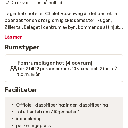
Du är vid liften på nolltid
Lägenhetshotellet Chalet Rosenweg är det perfekta
boendet för en oförglömlig skidsemester i Fugen,
Zillertal. Beläget i centrum av byn, kommer du att njuta
av alla bekvämligheter inom räckhåll. Spieljochbahn,
Läs mer
som ger dig tillgång till skidområdet, ligger bara 1,2 km
Rumstyper
bort. Denna rymliga chalet/lägenhet har plats för upp
till 8 personer och har 4 sovrum, 2 badrum, ett fint
vardagsrumskök och en balkong med utsikt över
Femrumslägenhet (4 sovrum)
centrum. Den moderna inredningen garanterar en
för 2 till 12 personer max. 10 vuxna och 2 barn
t.o.m. 15 år
bekväm vistelse, medan den autentiska kaminen
skapar en atmosfärisk atmosfär. Efter en dag i backen
Faciliteter
kan du koppla av i vardagsrummet eller på balkongen
med utsikt över de snötäckta bergen.
Officiell klassificering: ingen klassificering
totalt antal rum / lägenheter 1
incheckning
parkeringsplats