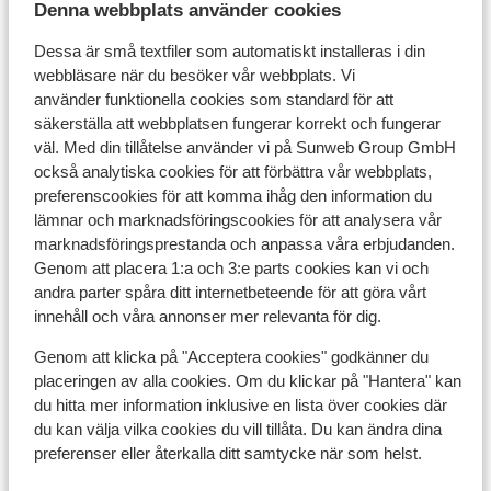
Avstånd till skidskola ca 700 m
Denna webbplats använder cookies
Närmaste butiker ca 1500 m
Dessa är små textfiler som automatiskt installeras i din
Liftkort/Utrustning/Skidskola
webbläsare när du besöker vår webbplats. Vi
använder funktionella cookies som standard för att
säkerställa att webbplatsen fungerar korrekt och fungerar
Liftkort
väl. Med din tillåtelse använder vi på Sunweb Group GmbH
också analytiska cookies för att förbättra vår webbplats,
preferenscookies för att komma ihåg den information du
Skidskola
lämnar och marknadsföringscookies för att analysera vår
marknadsföringsprestanda och anpassa våra erbjudanden.
Genom att placera 1:a och 3:e parts cookies kan vi och
Utrustning
andra parter spåra ditt internetbeteende för att göra vårt
innehåll och våra annonser mer relevanta för dig.
Andra boenden i Galibier Thabor
Genom att klicka på "Acceptera cookies" godkänner du
placeringen av alla cookies. Om du klickar på "Hantera" kan
Village Club Neaclub La Pulka
du hitta mer information inklusive en lista över cookies där
du kan välja vilka cookies du vill tillåta. Du kan ändra dina
preferenser eller återkalla ditt samtycke när som helst.
Chalet Le Panoramic