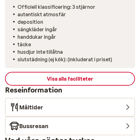
kök med diskmaskin, ugn, mikrovågsugn, tvättmaskin
Officiell klassificering: 3 stjärnor
och kaffebryggare, finns allt för en bekymmersfri
autentiskt atmosfär
vistelse. På soliga dagar kan du skjuta upp dörrarna till
deposition
terrassen och njuta av den friska bergsluften.
sängkläder ingår
Skidbussen stannar 100 meter bort och tar dig till
handdukar ingår
backarna eller centrala Valloire, cirka 1,5 kilometer
täcke
bort, på bara några minuter. Skidskolan och butikerna
husdjur inte tillåtna
ligger också inom räckhåll. Perfekt för
slutstädning (ej kök): (inkluderat i priset)
vintersportsentusiaster som föredrar en lugnare
vistelse, men ändå vill ha allt nära.
Visa alla faciliteter
Reseinformation
Måltider
Bussresan