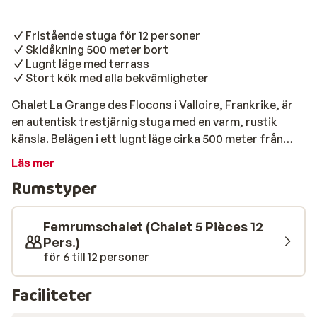
Fristående stuga för 12 personer
Skidåkning 500 meter bort
Lugnt läge med terrass
Stort kök med alla bekvämligheter
Chalet La Grange des Flocons i Valloire, Frankrike, är
en autentisk trestjärnig stuga med en varm, rustik
känsla. Belägen i ett lugnt läge cirka 500 meter från
backarna och skidliften, erbjuder denna stuga
Läs mer
utrymme och komfort för en avkopplande
Rumstyper
vintersportsemester med familj eller vänner. Inuti
märks den mysiga atmosfären omedelbart: träbjälkar,
mysiga vrår och en härlig matplats där långa kvällar
Femrumschalet (Chalet 5 Pièces 12
runt bordet flyter naturligt. Det finns fyra sovrum,
Pers.)
för 6 till 12 personer
inklusive ett rum med våningssängar och ett
trebäddsrum – perfekt för större grupper.
Vardagsrummet har också en bekväm bäddsoffa. Med
Faciliteter
två badrum, en separat toalett och ett fullt utrustat