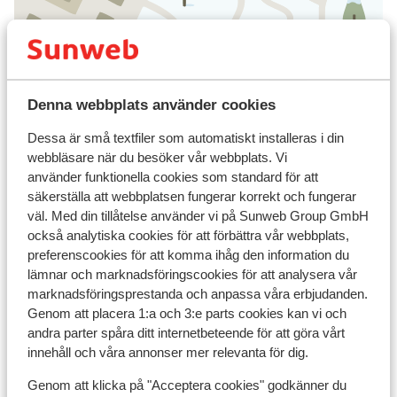
Visa på karta
Denna webbplats använder cookies
Dessa är små textfiler som automatiskt installeras i din
webbläsare när du besöker vår webbplats. Vi
I området
använder funktionella cookies som standard för att
Avstånd till centrum: ca 600 m
säkerställa att webbplatsen fungerar korrekt och fungerar
väl. Med din tillåtelse använder vi på Sunweb Group GmbH
Precis vid pisterna
också analytiska cookies för att förbättra vår webbplats,
Avstånd till skidlift panorama gondelbahn 1 är ca
preferenscookies för att komma ihåg den information du
50 m
lämnar och marknadsföringscookies för att analysera vår
Närmaste kiosk ca 100 m
marknadsföringsprestanda och anpassa våra erbjudanden.
Genom att placera 1:a och 3:e parts cookies kan vi och
Liftkort/Utrustning/Skidskola
andra parter spåra ditt internetbeteende för att göra vårt
innehåll och våra annonser mer relevanta för dig.
Liftkort
Genom att klicka på "Acceptera cookies" godkänner du