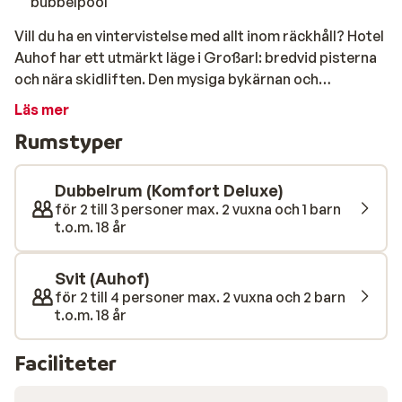
bubbelpool
Vill du ha en vintervistelse med allt inom räckhåll? Hotel
Auhof har ett utmärkt läge i Großarl: bredvid pisterna
och nära skidliften. Den mysiga bykärnan och
supermarket ligger inom gångavstånd, så allt du
Läs mer
behöver finns praktiskt taget runt hörnet. Du bor i
Rumstyper
rymliga rum och kan koppla av i hälsocentret med
bastu, infraröd kabin, bubbelpool och relaxavdelning
efter en aktiv dag. För familjer är detta hotell också ett
Dubbelrum (Komfort Deluxe)
bra val: det finns ett särskilt lekrum för barn samt en
för 2 till 3 personer max. 2 vuxna och 1 barn
t.o.m. 18 år
restaurang där du kan njuta av en utsökt måltid på
kvällen. Avsluta dagen med en drink i baren och se
tillbaka på en lyckad dag i snön tillsammans.
Svit (Auhof)
för 2 till 4 personer max. 2 vuxna och 2 barn
t.o.m. 18 år
Faciliteter