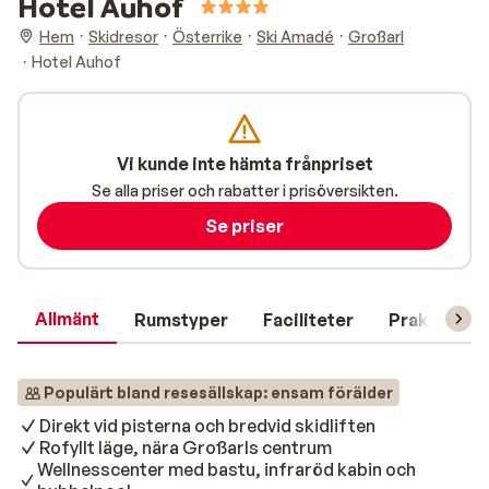
Hotel Auhof
Hem
Skidresor
Österrike
Ski Amadé
Großarl
Hotel Auhof
Vi kunde inte hämta frånpriset
Se alla priser och rabatter i prisöversikten.
Se priser
Allmänt
Rumstyper
Faciliteter
Praktisk in
Populärt bland resesällskap: ensam förälder
Direkt vid pisterna och bredvid skidliften
Rofyllt läge, nära Großarls centrum
Wellnesscenter med bastu, infraröd kabin och