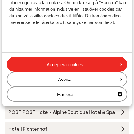
placeringen av alla cookies. Om du klickar på "Hantera" kan
Skidskola
du hitta mer information inklusive en lista över cookies där
du kan välja vilka cookies du vill tillåta. Du kan ändra dina
preferenser eller återkalla ditt samtycke när som helst.
Utrustning
Andra boenden i Ski Amadé
More Mountain Suites
Acceptera cookies
A-ROSA Collection Straubinger Grand Hotel
Avvisa
Hantera
Hotel Österreichischer Hof
POST POST Hotel - Alpine Boutique Hotel & Spa
Hotell Fichtenhof