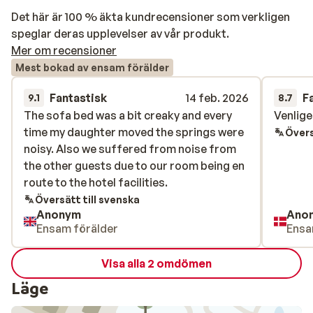
Det här är 100 % äkta kundrecensioner som verkligen
speglar deras upplevelser av vår produkt.
Mer om recensioner
Mest bokad av ensam förälder
Fantastisk
14 feb. 2026
F
9.1
8.7
The sofa bed was a bit creaky and every
The sofa bed was a bit creaky and every
Venlig
Venlig
time my daughter moved the springs were
time my daughter moved the springs were
Övers
noisy. Also we suffered from noise from
noisy. Also we suffered from noise from
the other guests due to our room being en
the other guests due to our room being en
route to the hotel facilities.
route to the hotel facilities.
Översätt till svenska
Anonym
Ano
Ensam förälder
Ensa
Visa alla 2 omdömen
Läge