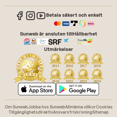
Betala säkert och enkelt
Sunweb är ansluten till
Hållbarhet
Utmärkelser
Om Sunweb
Jobba hos Sunweb
Allmänna villkor
Cookies
Tillgänglighetsdirektiv
Ansvarsfriskrivning
Sitemap