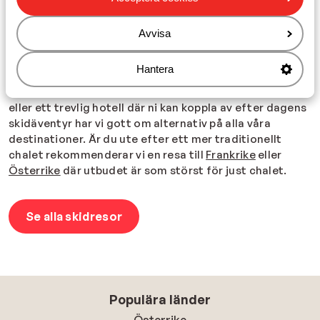
lunch och middag ingår i din semester. Så du behöver
inte oroa dig för matlagning eller extra utgifter och
Avvisa
kan fokusera helt på din skidåkning.
Ett boende som passar din resa
Hantera
Om du söker en mysig semesterlägenhet för semestern
eller ett trevlig hotell där ni kan koppla av efter dagens
skidäventyr har vi gott om alternativ på alla våra
destinationer. Är du ute efter ett mer traditionellt
chalet rekommenderar vi en resa till
Frankrike
eller
Österrike
där utbudet är som störst för just chalet.
Se alla skidresor
Populära länder
Österrike