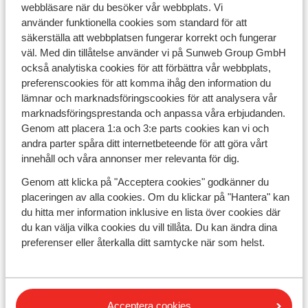
webbläsare när du besöker vår webbplats. Vi
använder funktionella cookies som standard för att
säkerställa att webbplatsen fungerar korrekt och fungerar
väl. Med din tillåtelse använder vi på Sunweb Group GmbH
också analytiska cookies för att förbättra vår webbplats,
Skidsemester med boende och måltider
preferenscookies för att komma ihåg den information du
lämnar och marknadsföringscookies för att analysera vår
På en skidsemester
utan inkluderade måltider
är det
marknadsföringsprestanda och anpassa våra erbjudanden.
ofta möjligt att välja till frukost, så att du kan börja
Genom att placera 1:a och 3:e parts cookies kan vi och
dagen med en god måltid. Resten av dagens måltider
andra parter spåra ditt internetbeteende för att göra vårt
är ditt eget ansvar. En skidsemester med frukost är
innehåll och våra annonser mer relevanta för dig.
därför särskilt lämplig om du vill äta lunch i backen och
besöka några lokala restauranger på kvällen.
Genom att klicka på "Acceptera cookies" godkänner du
placeringen av alla cookies. Om du klickar på "Hantera" kan
Om du väljer en skidsemester med halvpension kan du
du hitta mer information inklusive en lista över cookies där
förvänta dig att frukost och middag ingår i maten. Det
du kan välja vilka cookies du vill tillåta. Du kan ändra dina
betyder att du inte behöver planera de flesta av dagens
preferenser eller återkalla ditt samtycke när som helst.
måltider. Du har också möjlighet att äta lunch på någon
av de mysiga restaurangerna som du hittar i backarna.
På en skidsemester med All Inclusive kan du skippa
matlagningen och tillbringa mer tid i backen. Frukost,
Acceptera cookies