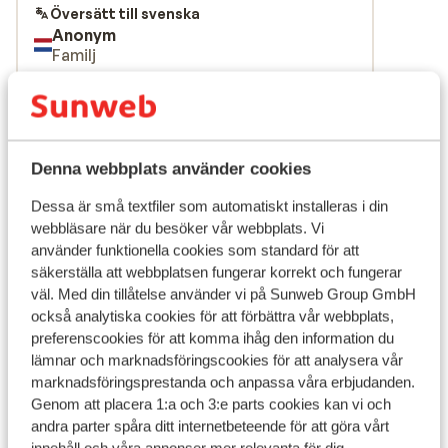
Översätt till svenska
Anonym
Familj
Visa alla 1 omdömen
Läge
Denna webbplats använder cookies
Dessa är små textfiler som automatiskt installeras i din
webbläsare när du besöker vår webbplats. Vi
använder funktionella cookies som standard för att
Visa på karta
säkerställa att webbplatsen fungerar korrekt och fungerar
väl. Med din tillåtelse använder vi på Sunweb Group GmbH
också analytiska cookies för att förbättra vår webbplats,
preferenscookies för att komma ihåg den information du
lämnar och marknadsföringscookies för att analysera vår
I området
marknadsföringsprestanda och anpassa våra erbjudanden.
Avstånd till pist ca 700 m
Genom att placera 1:a och 3:e parts cookies kan vi och
Avstånd till skidlift ca 700 m
andra parter spåra ditt internetbeteende för att göra vårt
innehåll och våra annonser mer relevanta för dig.