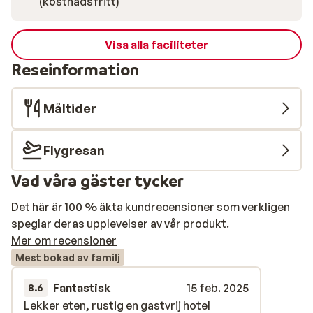
(kostnadsfritt)
Visa alla faciliteter
Reseinformation
Måltider
Flygresan
Vad våra gäster tycker
Det här är 100 % äkta kundrecensioner som verkligen
speglar deras upplevelser av vår produkt.
Mer om recensioner
Mest bokad av familj
Fantastisk
15 feb. 2025
8.6
Lekker eten, rustig en gastvrij hotel
Lekker eten, rustig en gastvrij hotel