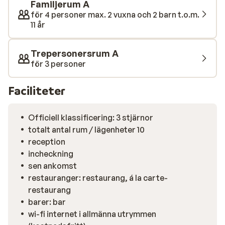
Familjerum A
för 4 personer max. 2 vuxna och 2 barn t.o.m.
11 år
Trepersonersrum A
för 3 personer
Faciliteter
Officiell klassificering: 3 stjärnor
totalt antal rum / lägenheter 10
reception
incheckning
sen ankomst
restauranger: restaurang, á la carte-
restaurang
barer: bar
wi-fi internet i allmänna utrymmen