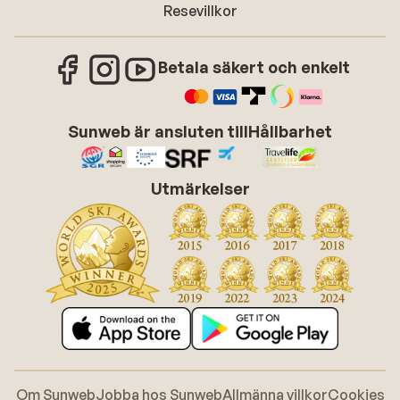
Resevillkor
Betala säkert och enkelt
Sunweb är ansluten till
Hållbarhet
Utmärkelser
Om Sunweb
Jobba hos Sunweb
Allmänna villkor
Cookies