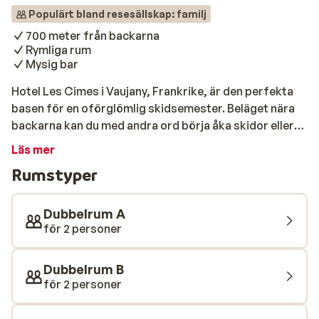
Populärt bland resesällskap: familj
700 meter från backarna
Rymliga rum
Mysig bar
Hotel Les Cimes i Vaujany, Frankrike, är den perfekta
basen för en oförglömlig skidsemester. Beläget nära
backarna kan du med andra ord börja åka skidor eller
snowboard direkt. De rymliga rummen är utrustade
Läs mer
med alla bekvämligheter för en avkopplande vistelse.
Rumstyper
Njut av utsökt fransk mat i restaurangen. Och efter en
dag i backarna kan du umgås med vänner i baren.
Dubbelrum A
för 2 personer
Dubbelrum B
för 2 personer