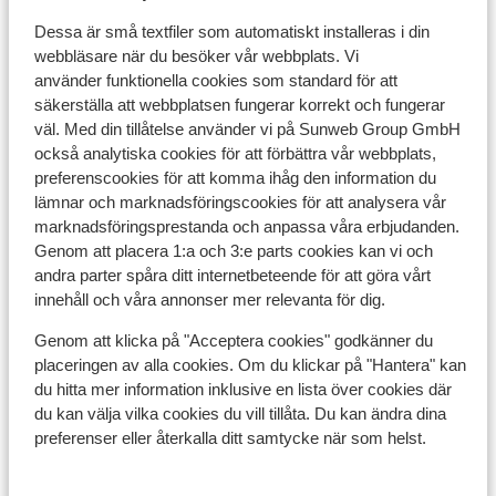
Dessa är små textfiler som automatiskt installeras i din
Språk:
webbläsare när du besöker vår webbplats. Vi
använder funktionella cookies som standard för att
Det officiella språket är portugisiska, men du kan
säkerställa att webbplatsen fungerar korrekt och fungerar
också använda engelska eller franska.
väl. Med din tillåtelse använder vi på Sunweb Group GmbH
också analytiska cookies för att förbättra vår webbplats,
Tid:
preferenscookies för att komma ihåg den information du
I Portugal är det en timme tidigare än i sverige.
lämnar och marknadsföringscookies för att analysera vår
marknadsföringsprestanda och anpassa våra erbjudanden.
Valuta:
Genom att placera 1:a och 3:e parts cookies kan vi och
andra parter spåra ditt internetbeteende för att göra vårt
Den officiella valutan är euro. Du kan med ditt bankkort
innehåll och våra annonser mer relevanta för dig.
ta ut pengar i en av det många bankomaterna. Betalning
i (större) butiker är också möjligt med bankkort.
Genom att klicka på "Acceptera cookies" godkänner du
placeringen av alla cookies. Om du klickar på "Hantera" kan
Dessutom kan du betala med ditt kreditkort på flera
du hitta mer information inklusive en lista över cookies där
platser. Detta är inte möjligt på små restauranger och
du kan välja vilka cookies du vill tillåta. Du kan ändra dina
butiker.
preferenser eller återkalla ditt samtycke när som helst.
Volt: