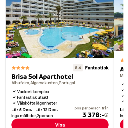
Ap
Fantastisk
8.6
Brisa Sol Aparthotel
Man
Albufeira
Algarvekusten
Portugal
I
T
Vackert komplex
F
Fantastisk utsikt
H
Välskötta lägenheter
pris per person från
Lör 5 Dec. - Lör 12 Dec.
Lör 
3 378:-
Inga måltider
2
person
Inga
Visa