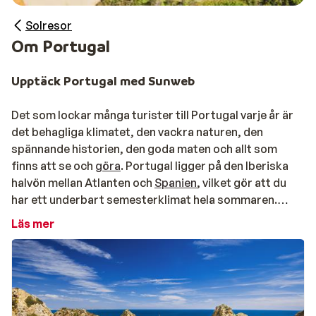
Solresor
Om Portugal
Upptäck Portugal med Sunweb
Det som lockar många turister till Portugal varje år är
det behagliga klimatet, den vackra naturen, den
spännande historien, den goda maten och allt som
finns att se och
göra
.
Portugal ligger på den Iberiska
halvön mellan Atlanten och
Spanien
, vilket gör att du
har ett underbart semesterklimat hela sommaren.
Detta är dessutom ett av Sydeuropas mest
Läs mer
fascinerande resmål som gömmer många spännande
semesterupplevelser.
Enastående natur i Portugal
Portugal bjuder på klipplandskap, höga berg, djupa