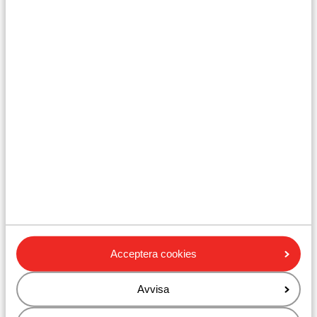
Du behöver inte en adapter då det är 220 volt i uttagen.
Resedokument:
- Svenskt ID eller pass.
- ID är obligatoriskt för barn under 12 år.
- För personer under 18 år som reser utan vuxna krävs
ett undertecknat uttalande från föräldrarna och / eller
vårdgivaren. Detta kan begäras.
- Resedokumenten måste vara giltiga under hela
vistelsen i Portugal.
- Om du inte har en svensk nationalitet rekommenderar
vi att du kontaktar ambassaden eller konsulatet.
Acceptera cookies
- Att ha rätt och giltiga resedokument är alltid ditt eget
Avvisa
ansvar.