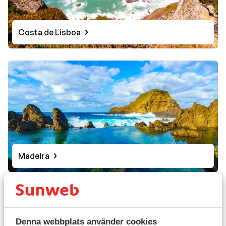
Costa de Lisboa
Madeira
Praktisk information
Huvudstad:
Denna webbplats använder cookies
Portugals huvudstad är Lissabon.