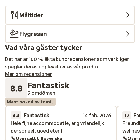
Måltider
Flygresan
Vad våra gäster tycker
Det här är 100 % äkta kundrecensioner som verkligen
speglar deras upplevelser av vår produkt.
Mer om recensioner
Fantastisk
8.8
9 omdömen
Mest bokad av familj
Fantastisk
14 feb. 2026
Fa
8.3
10
Hele fijne accommodatie, erg vriendelijk
Hele fijne accommodatie, erg vriendelijk
Freundl
Freundl
personeel, goed eten!
personeel, goed eten!
wellne
wellne
Översätt till svenska
Övers