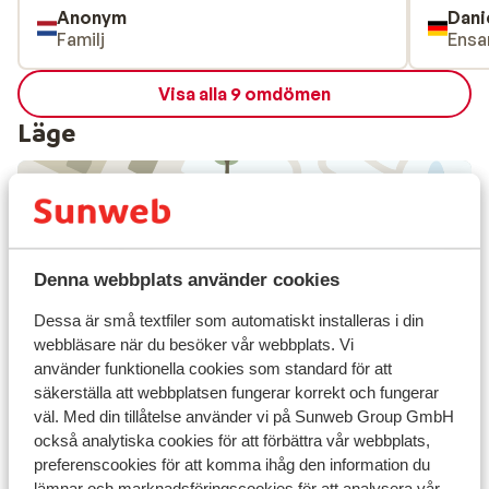
Anonym
Dani
Familj
Ensa
Visa alla 9 omdömen
Läge
Visa på karta
Denna webbplats använder cookies
Dessa är små textfiler som automatiskt installeras i din
webbläsare när du besöker vår webbplats. Vi
använder funktionella cookies som standard för att
I området
säkerställa att webbplatsen fungerar korrekt och fungerar
Avstånd till centrum: ca 200 m
väl. Med din tillåtelse använder vi på Sunweb Group GmbH
Avstånd till flygplats innsbruck är ca 51 km: Munich
också analytiska cookies för att förbättra vår webbplats,
preferenscookies för att komma ihåg den information du
är ca 170 km
lämnar och marknadsföringscookies för att analysera vår