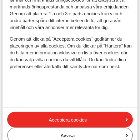
Avstånd till tågstation zillertalbahn är ca 20 m
marknadsföringsprestanda och anpassa våra erbjudanden.
Avstånd till pist ca 1400 m
Genom att placera 1:a och 3:e parts cookies kan vi och
Avstånd till längdåkningsspår ca 13 km
andra parter spåra ditt internetbeteende för att göra vårt
Skidbuss i direktanslutning till hotellet ( skidbuss
innehåll och våra annonser mer relevanta för dig.
är gratis vid uppvisat liftkort)
Avstånd till skidlift spieljochbahn är ca 1400 m
Genom att klicka på "Acceptera cookies" godkänner du
placeringen av alla cookies. Om du klickar på "Hantera" kan
Närmaste butiker ca 200 m
du hitta mer information inklusive en lista över cookies där
Närmaste kiosk ca 100 m
du kan välja vilka cookies du vill tillåta. Du kan ändra dina
På en huvudgata
preferenser eller återkalla ditt samtycke när som helst.
Liftkort/Utrustning/Skidskola
Liftkort
Skidskola
Acceptera cookies
Utrustning
Avvisa