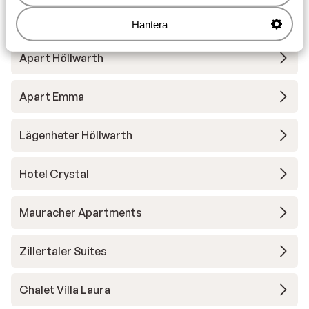
Andra boenden i Hochzillertal
Hantera
Apart Höllwarth
Apart Emma
Lägenheter Höllwarth
Hotel Crystal
Mauracher Apartments
Zillertaler Suites
Chalet Villa Laura