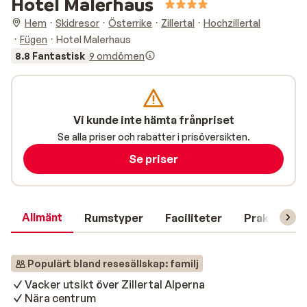
Hotel Malerhaus
Hem
Skidresor
Österrike
Zillertal
Hochzillertal
Fügen
Hotel Malerhaus
8.8 Fantastisk
9 omdömen
Vi kunde inte hämta frånpriset
Se alla priser och rabatter i prisöversikten.
Se priser
Allmänt
Rumstyper
Faciliteter
Praktisk in
Populärt bland resesällskap: familj
Vacker utsikt över Zillertal Alperna
Nära centrum