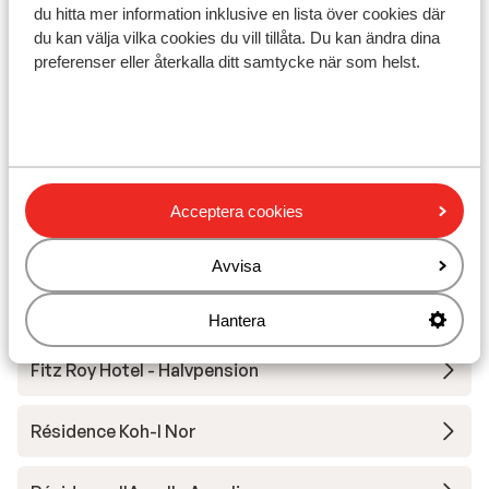
du hitta mer information inklusive en lista över cookies där
du kan välja vilka cookies du vill tillåta. Du kan ändra dina
preferenser eller återkalla ditt samtycke när som helst.
Andra boenden i Val Thorens
Le Val Thorens Hotel
Résidence Les Ancolies
Acceptera cookies
Hotel Koh-I Nor
Avvisa
Hotel Le Sherpa Val Thorens
Hantera
Fitz Roy Hotel - Halvpension
Résidence Koh-I Nor