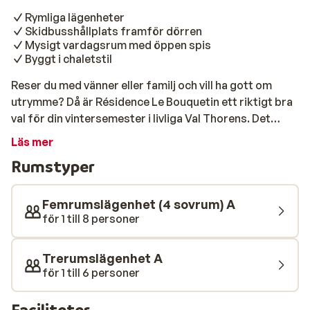
Rymliga lägenheter
Skidbusshållplats framför dörren
Mysigt vardagsrum med öppen spis
Byggt i chaletstil
Reser du med vänner eller familj och vill ha gott om
utrymme? Då är Résidence Le Bouquetin ett riktigt bra
val för din vintersemester i livliga Val Thorens. Det
charmiga komplexet är byggt helt i traditionell
Läs mer
chaletstil, och här bor ni upp till 8 personer i rymliga
Rumstyper
och smakfullt inredda lägenheter. Perfekt för er som
vill umgås, laga mat tillsammans – och ha en riktigt
härlig bas efter dagens äventyr i backarna.
Femrumslägenhet (4 sovrum) A
Vardagsrummet har en öppen spis som värmer skönt
för 1 till 8 personer
efter en dag ute i snön, och terrassen är en skön plats
att fånga dagens sista solstrålar. Skidbussen hittar du
Trerumslägenhet A
precis utanför, så du är snabbt på väg upp i
för 1 till 6 personer
liftsystemet varje morgon – utan att behöva bära
utrustning långt.
Faciliteter