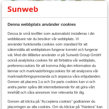
I området
Denna webbplats använder cookies
Avstånd till centrum: ca 500 m
Olika ägare och inredning kan variera
Dessa är små textfiler som automatiskt installeras i din
Avstånd till skidbuss ca 50 m
webbläsare när du besöker vår webbplats. Vi
Avstånd till skidlift ca 500 m
använder funktionella cookies som standard för att
Närmaste kiosk ca 100 m
säkerställa att webbplatsen fungerar korrekt och fungerar
Närmaste restaurang ca 100 m
väl. Med din tillåtelse använder vi på Sunweb Group GmbH
också analytiska cookies för att förbättra vår webbplats,
Liftkort/Utrustning/Skidskola
preferenscookies för att komma ihåg den information du
lämnar och marknadsföringscookies för att analysera vår
marknadsföringsprestanda och anpassa våra erbjudanden.
Liftkort
Genom att placera 1:a och 3:e parts cookies kan vi och
andra parter spåra ditt internetbeteende för att göra vårt
innehåll och våra annonser mer relevanta för dig.
Skidskola
Genom att klicka på "Acceptera cookies" godkänner du
placeringen av alla cookies. Om du klickar på "Hantera" kan
Utrustning