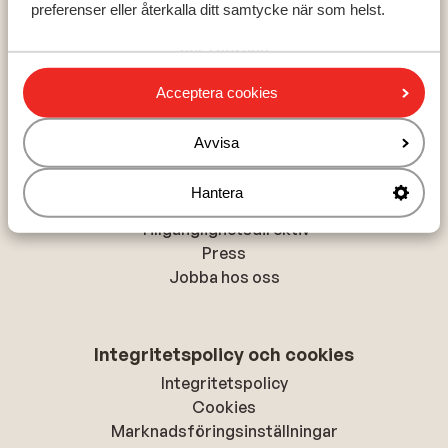
preferenser eller återkalla ditt samtycke när som helst.
Zell am See - Kaprun
Val Thorens
La Plagne
Acceptera cookies
Avvisa
Om Sunweb
Om Sunweb
Hantera
Hållbar semester
Tillgänglighetsdirektiv
Press
Jobba hos oss
Integritetspolicy och cookies
Integritetspolicy
Cookies
Marknadsföringsinställningar