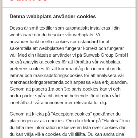
Hinterglemm
Adler Resort - Extra
Denna webbplats använder cookies
Dessa är små textfiler som automatiskt installeras i din
webbläsare när du besöker vår webbplats. Vi
använder funktionella cookies som standard för att
Populära länder
säkerställa att webbplatsen fungerar korrekt och fungerar
Österrike
väl. Med din tillåtelse använder vi på Sunweb Group GmbH
Frankrike
också analytiska cookies för att förbättra vår webbplats,
Andorra
preferenscookies för att komma ihåg den information du
lämnar och marknadsföringscookies för att analysera vår
marknadsföringsprestanda och anpassa våra erbjudanden.
Genom att placera 1:a och 3:e parts cookies kan vi och
Populära destinationer
andra parter spåra ditt internetbeteende för att göra vårt
Ski Amadé
innehåll och våra annonser mer relevanta för dig.
Zell am See - Kaprun
Les Trois Vallées
Genom att klicka på "Acceptera cookies" godkänner du
placeringen av alla cookies. Om du klickar på "Hantera" kan
du hitta mer information inklusive en lista över cookies där
du kan välja vilka cookies du vill tillåta. Du kan ändra dina
Populära skidområden