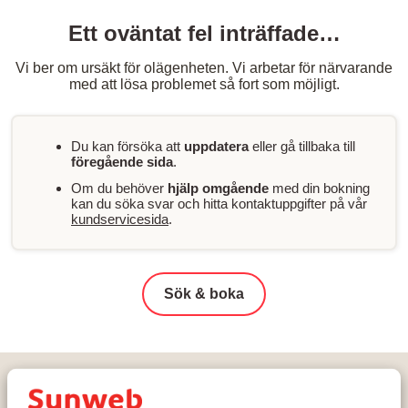
Ett oväntat fel inträffade…
Vi ber om ursäkt för olägenheten. Vi arbetar för närvarande
med att lösa problemet så fort som möjligt.
Du kan försöka att
uppdatera
eller gå tillbaka till
föregående sida
.
Om du behöver
hjälp omgående
med din bokning
kan du söka svar och hitta kontaktuppgifter på vår
kundservicesida
.
Sök & boka
Hem
Skidresor
Österrike
Saalbach-Hinterglemm-Leogang-Fieberbrunn