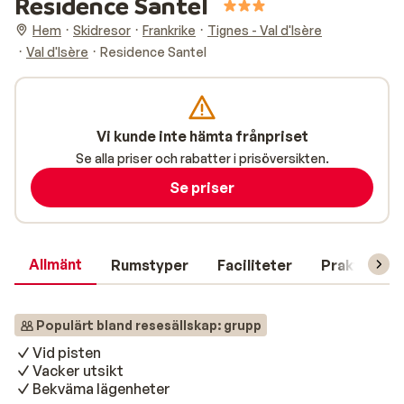
Residence Santel
Hem
Skidresor
Frankrike
Tignes - Val d'Isère
Val d'Isère
Residence Santel
Vi kunde inte hämta frånpriset
Se alla priser och rabatter i prisöversikten.
Se priser
Allmänt
Rumstyper
Faciliteter
Praktisk in
Populärt bland resesällskap: grupp
Vid pisten
Vacker utsikt
Bekväma lägenheter