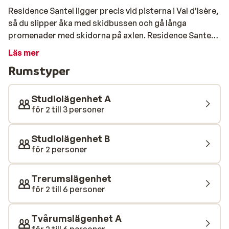
Residence Santel ligger precis vid pisterna i Val d'Isère,
så du slipper åka med skidbussen och gå långa
promenader med skidorna på axlen. Residence Santel
erbjuder lägenheter som kombinerar enkel traditionell
Läs mer
inredning med moderna bekvämligheter. Alla
Rumstyper
lägenheter har en balkong där du kan njuta av den
vackra utsikten över det berömda Espace Killy
området. I Val d'Iseres centrum finns det gott om
Studiolägenhet A
affärer, barer och mysiga, franska restauranger.
för 2 till 3 personer
Studiolägenhet B
för 2 personer
Trerumslägenhet
för 2 till 6 personer
Tvårumslägenhet A