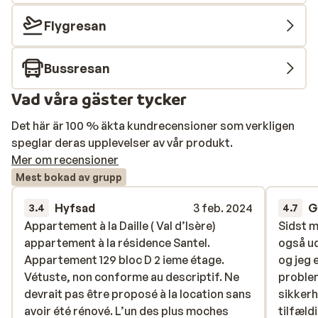
Flygresan
Bussresan
Vad våra gäster tycker
Det här är 100 % äkta kundrecensioner som verkligen
speglar deras upplevelser av vår produkt.
Mer om recensioner
Mest bokad av grupp
Hyfsad
3 feb. 2024
G
3.4
4.7
Appartement à la Daille ( Val d’Isère)
Appartement à la Daille ( Val d’Isère)
Sidst m
Sidst m
appartement à la résidence Santel.
appartement à la résidence Santel.
også ud
også ud
Appartement 129 bloc D 2 ieme étage.
Appartement 129 bloc D 2 ieme étage.
og jeg 
og jeg 
Vétuste, non conforme au descriptif. Ne
Vétuste, non conforme au descriptif. Ne
problem
problem
devrait pas être proposé à la location sans
devrait pas être proposé à la location sans
sikkerh
sikkerh
avoir été rénové. L’un des plus moches
avoir été rénové. L’un des plus moches
tilfæld
tilfæld