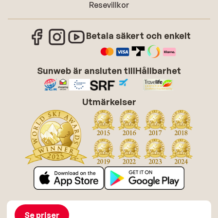
Resevillkor
Betala säkert och enkelt
Sunweb är ansluten till
Hållbarhet
Utmärkelser
Om Sunweb
Jobba hos Sunweb
Allmänna villkor
Cookies
Se priser