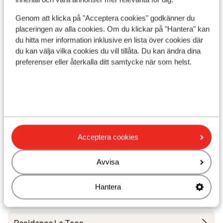
Avstånd till pist ca 0 m
Genom att klicka på "Acceptera cookies" godkänner du
Liftkort/Utrustning/Skidskola
placeringen av alla cookies. Om du klickar på "Hantera" kan
du hitta mer information inklusive en lista över cookies där
Liftkort
du kan välja vilka cookies du vill tillåta. Du kan ändra dina
preferenser eller återkalla ditt samtycke när som helst.
Skidskola
Utrustning
Acceptera cookies
Andra boenden i Tignes - Val d'Isère
Avvisa
Hotel Voulezvous
Hantera
Chalet Skadi - Extra lägenheter