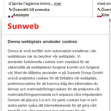
d’après l’agence immobilière qui nous a
d’après l’agence immo...
mer
med sno
med sno
remis les clefs. une réclamation est en
når vi b
Översätt till svenska
Övers
Anonym
Kim
cours. Réservation 5299400
ikke no
Familj
Gru
Le Sant
Visa alla 2 omdömen
Läge
Denna webbplats använder cookies
Dessa är små textfiler som automatiskt installeras i din
webbläsare när du besöker vår webbplats. Vi
använder funktionella cookies som standard för att
säkerställa att webbplatsen fungerar korrekt och fungerar
Visa på karta
väl. Med din tillåtelse använder vi på Sunweb Group GmbH
också analytiska cookies för att förbättra vår webbplats,
preferenscookies för att komma ihåg den information du
lämnar och marknadsföringscookies för att analysera vår
marknadsföringsprestanda och anpassa våra erbjudanden.
I området
Genom att placera 1:a och 3:e parts cookies kan vi och
I utkanten av centrum
andra parter spåra ditt internetbeteende för att göra vårt
innehåll och våra annonser mer relevanta för dig.