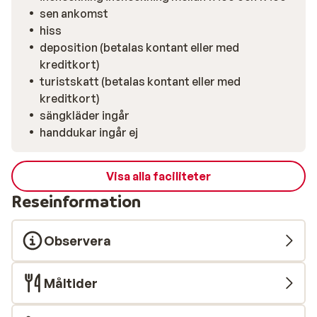
reser som ett par, med vänner eller familj, kommer ni
sen ankomst
här att uppleva den verkliga bekvämligheten av ski-
hiss
in/ski-out i kombination med charmen hos en livlig
deposition (betalas kontant eller med
skidort. Packa er utrustning, backarna väntar.
kreditkort)
turistskatt (betalas kontant eller med
kreditkort)
sängkläder ingår
handdukar ingår ej
Visa alla faciliteter
Reseinformation
Observera
Måltider