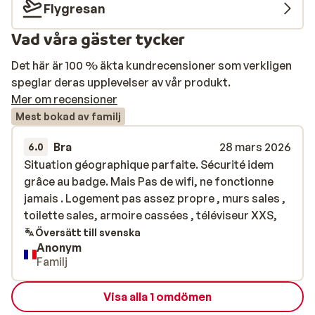
Flygresan
Vad våra gäster tycker
Det här är 100 % äkta kundrecensioner som verkligen
speglar deras upplevelser av vår produkt.
Mer om recensioner
Mest bokad av familj
Bra
28 mars 2026
6.0
Situation géographique parfaite. Sécurité idem
Situation géographique parfaite. Sécurité idem
grâce au badge. Mais Pas de wifi, ne fonctionne
grâce au badge. Mais Pas de wifi, ne fonctionne
jamais . Logement pas assez propre , murs sales ,
jamais . Logement pas assez propre , murs sales ,
toilette sales, armoire cassées , téléviseur XXS,
toilette sales, armoire cassées , téléviseur XXS,
Översätt till svenska
Anonym
Familj
Visa alla 1 omdömen