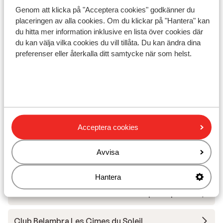
Liftkort
Genom att klicka på "Acceptera cookies" godkänner du
placeringen av alla cookies. Om du klickar på "Hantera" kan
du hitta mer information inklusive en lista över cookies där
Skidskola
du kan välja vilka cookies du vill tillåta. Du kan ändra dina
preferenser eller återkalla ditt samtycke när som helst.
Utrustning
Andra boenden i Avoriaz
SOWELL COLLECTION Hôtel des Dromonts &
Acceptera cookies
Spa
Avvisa
Residence P & V Premium Amara
Hantera
Résidence P&V Premium L'Amara - Specialpris
Club Belambra Les Cimes du Soleil