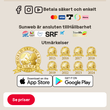
Betala säkert och enkelt
Sunweb är ansluten till
Hållbarhet
Utmärkelser
Om Sunweb
Jobba hos Sunweb
Allmänna villkor
Cookies
Se priser
Tillgänglighetsdirektiv
Ansvarsfriskrivning
Sitemap