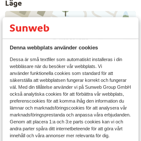
Läge
Visa på karta
Denna webbplats använder cookies
Dessa är små textfiler som automatiskt installeras i din
webbläsare när du besöker vår webbplats. Vi
använder funktionella cookies som standard för att
I området
säkerställa att webbplatsen fungerar korrekt och fungerar
Avstånd till centrum: ca 0 m
väl. Med din tillåtelse använder vi på Sunweb Group GmbH
Olika ägare och inredning kan variera
också analytiska cookies för att förbättra vår webbplats,
Avstånd till pist ca 0 m
preferenscookies för att komma ihåg den information du
Avstånd till skidlift ca 120 m
lämnar och marknadsföringscookies för att analysera vår
Närmaste butiker ca 0 m
marknadsföringsprestanda och anpassa våra erbjudanden.
Genom att placera 1:a och 3:e parts cookies kan vi och
Liftkort/Utrustning/Skidskola
andra parter spåra ditt internetbeteende för att göra vårt
innehåll och våra annonser mer relevanta för dig.