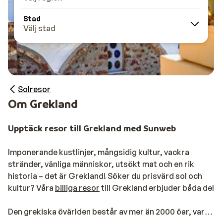
Stad
Välj stad
Solresor
Om Grekland
Upptäck resor till Grekland med Sunweb
Imponerande kustlinjer, mångsidig kultur, vackra
stränder, vänliga människor, utsökt mat och en rik
historia – det är Grekland! Söker du prisvärd sol och
kultur? Våra
billiga resor
till Grekland erbjuder båda delar
Den grekiska övärlden består av mer än 2000 öar, varav