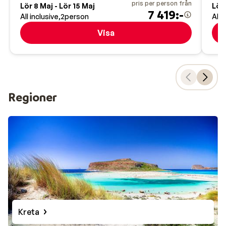
pris per person från
Lör 8 Maj - Lör 15 Maj
Lör 
7 419:-
All inclusive
2
person
All 
Visa
Regioner
Kreta