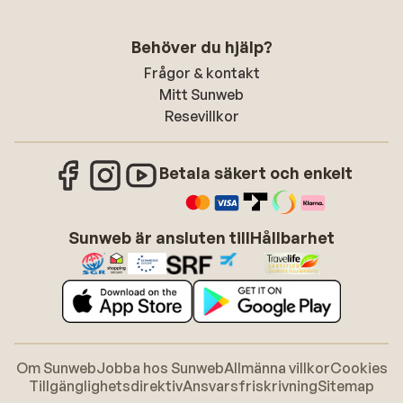
Behöver du hjälp?
Frågor & kontakt
Mitt Sunweb
Resevillkor
Betala säkert och enkelt
Sunweb är ansluten till
Hållbarhet
Om Sunweb
Jobba hos Sunweb
Allmänna villkor
Cookies
Tillgänglighetsdirektiv
Ansvarsfriskrivning
Sitemap