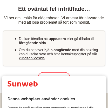
Ett oväntat fel inträffade…
Vi ber om ursäkt för olägenheten. Vi arbetar för närvarande
med att lösa problemet så fort som möjligt.
Du kan försöka att
uppdatera
eller gå tillbaka till
föregående sida
.
Om du behöver
hjälp omgående
med din bokning
kan du söka svar och hitta kontaktuppgifter på vår
kundservicesida
.
Sök & boka
Denna webbplats använder cookies
Hem
Solresor
Grekland
Epirus (Parga)
Vrachos
Apartments Vrachos Beach
Dessa är små textfiler som automatiskt installeras i din