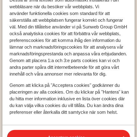
webbläsare när du besöker vår webbplats. Vi
använder funktionella cookies som standard för att
säkerställa att webbplatsen fungerar korrekt och fungerar
väl. Med din tillåtelse använder vi på Sunweb Group GmbH
Populära länder
också analytiska cookies för att förbättra vår webbplats,
preferenscookies för att komma ihåg den information du
Grekland
lämnar och marknadsföringscookies för att analysera vår
Turkiet
marknadsföringsprestanda och anpassa våra erbjudanden.
Spanien
Genom att placera 1:a och 3:e parts cookies kan vi och
andra parter spåra ditt internetbeteende för att göra vårt
innehåll och våra annonser mer relevanta för dig.
Populära regioner
Genom att klicka på "Acceptera cookies" godkänner du
Kreta
placeringen av alla cookies. Om du klickar på "Hantera" kan
Zakynthos
du hitta mer information inklusive en lista över cookies där
Turkiets sydkust
du kan välja vilka cookies du vill tillåta. Du kan ändra dina
preferenser eller återkalla ditt samtycke när som helst.
Populära städer
Chania