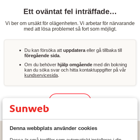
Ett oväntat fel inträffade…
Vi ber om ursäkt för olägenheten. Vi arbetar för närvarande
med att lösa problemet så fort som möjligt.
Du kan försöka att
uppdatera
eller gå tillbaka till
föregående sida
.
Om du behöver
hjälp omgående
med din bokning
kan du söka svar och hitta kontaktuppgifter på vår
kundservicesida
.
Sök & boka
Denna webbplats använder cookies
Hem
Solresor
Grekland
Kreta
Stalis
Aggello Boutique Hotel
Dessa är små textfiler som automatiskt installeras i din