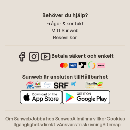
Behöver du hjälp?
Frågor & kontakt
Mitt Sunweb
Resevillkor
Betala säkert och enkelt
Sunweb är ansluten till
Hållbarhet
Om Sunweb
Jobba hos Sunweb
Allmänna villkor
Cookies
Tillgänglighetsdirektiv
Ansvarsfriskrivning
Sitemap