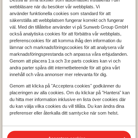
webbläsare när du besöker vår webbplats. Vi
använder funktionella cookies som standard för att
säkerställa att webbplatsen fungerar korrekt och fungerar
väl. Med din tillåtelse använder vi på Sunweb Group GmbH
Populära länder
också analytiska cookies för att förbättra vår webbplats,
preferenscookies för att komma ihåg den information du
Grekland
lämnar och marknadsföringscookies för att analysera vår
Turkiet
marknadsföringsprestanda och anpassa våra erbjudanden.
Spanien
Genom att placera 1:a och 3:e parts cookies kan vi och
andra parter spåra ditt internetbeteende för att göra vårt
innehåll och våra annonser mer relevanta för dig.
Populära regioner
Genom att klicka på "Acceptera cookies" godkänner du
Kreta
placeringen av alla cookies. Om du klickar på "Hantera" kan
Zakynthos
du hitta mer information inklusive en lista över cookies där
Turkiets sydkust
du kan välja vilka cookies du vill tillåta. Du kan ändra dina
preferenser eller återkalla ditt samtycke när som helst.
Populära städer
Chania