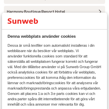
Harmony Boutique Resort Hotel
Bio Beach Boutique Hotel - endast vuxna
Denna webbplats använder cookies
Aloe Boutique & Suites Hotel - endast vuxna
Dessa är små textfiler som automatiskt installeras i din
webbläsare när du besöker vår webbplats. Vi
Aulus Chania, Curio Collection by Hilton
använder funktionella cookies som standard för att
säkerställa att webbplatsen fungerar korrekt och fungerar
Petra Mare Hotel
väl. Med din tillåtelse använder vi på Sunweb Group GmbH
också analytiska cookies för att förbättra vår webbplats,
preferenscookies för att komma ihåg den information du
Iperion Beach Apartments
lämnar och marknadsföringscookies för att analysera vår
marknadsföringsprestanda och anpassa våra erbjudanden.
Palazzo Greco Boutique Hotel
Genom att placera 1:a och 3:e parts cookies kan vi och
andra parter spåra ditt internetbeteende för att göra vårt
innehåll och våra annonser mer relevanta för dig.
Happy Cretan Suites Hotel