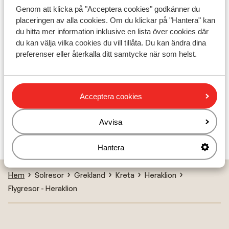
Genom att klicka på "Acceptera cookies" godkänner du
placeringen av alla cookies. Om du klickar på "Hantera" kan
Irida Mindfull Living Aparthotel
du hitta mer information inklusive en lista över cookies där
du kan välja vilka cookies du vill tillåta. Du kan ändra dina
Irida Mindfull Living Aparthotel - sommaren 2027
preferenser eller återkalla ditt samtycke när som helst.
Stella Island Resort & Spa - endast vuxna
Acceptera cookies
Stella Palace Aqua Park Resort
Avvisa
Airis Boutique & Suites - endast vuxna
Hantera
Hem
Solresor
Grekland
Kreta
Heraklion
Flygresor - Heraklion