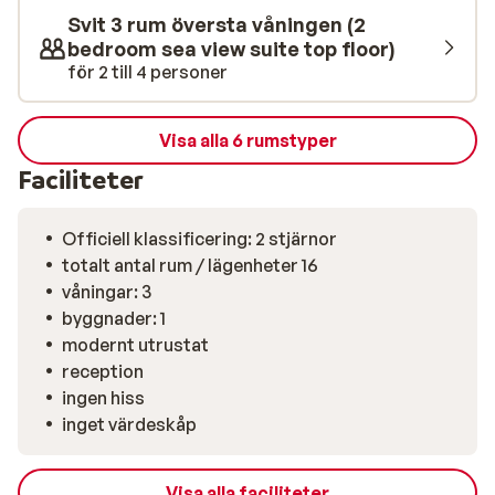
Svit 3 rum översta våningen (2
bedroom sea view suite top floor)
för 2 till 4 personer
Visa alla 6 rumstyper
Faciliteter
Officiell klassificering: 2 stjärnor
totalt antal rum / lägenheter 16
våningar: 3
byggnader: 1
modernt utrustat
reception
ingen hiss
inget värdeskåp
Visa alla faciliteter