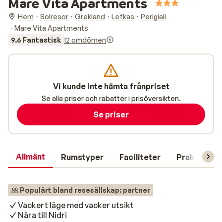
Mare Vita Apartments
Hem
Solresor
Grekland
Lefkas
Perigiali
Mare Vita Apartments
9.6 Fantastisk
12 omdömen
Vi kunde inte hämta frånpriset
Se alla priser och rabatter i prisöversikten.
Se priser
Allmänt
Rumstyper
Faciliteter
Praktisk in
Populärt bland resesällskap: partner
Vackert läge med vacker utsikt
Nära till Nidri