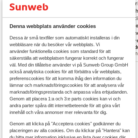
väldigt gästvänligt!! Enda nackdelen var
väldigt gästvänligt!! Enda nackdelen var
Gastvri
Gastvri
att det låg en bit från Lefkas stad och
att det låg en bit från Lefkas stad och
Een ech
Een ech
samma med Nidri. Inte hotellets fel. Men
samma med Nidri. Inte hotellets fel. Men
vakanti
vakanti
man blir begränsad och måste ta taxi eller
man blir begränsad och måste ta taxi eller
weinige
weinige
Denna webbplats använder cookies
hyra bil/moped för att ta sig nånstans.
hyra bil/moped för att ta sig nånstans.
gekomen
gekomen
Dessa är små textfiler som automatiskt installeras i din
Övers
webbläsare när du besöker vår webbplats. Vi
Therese
Ab d
använder funktionella cookies som standard för att
Partner
Vänn
säkerställa att webbplatsen fungerar korrekt och fungerar
väl. Med din tillåtelse använder vi på Sunweb Group GmbH
Visa alla 12 omdömen
också analytiska cookies för att förbättra vår webbplats,
Läge
preferenscookies för att komma ihåg den information du
lämnar och marknadsföringscookies för att analysera vår
marknadsföringsprestanda och anpassa våra erbjudanden.
Genom att placera 1:a och 3:e parts cookies kan vi och
andra parter spåra ditt internetbeteende för att göra vårt
innehåll och våra annonser mer relevanta för dig.
Visa på karta
Genom att klicka på "Acceptera cookies" godkänner du
placeringen av alla cookies. Om du klickar på "Hantera" kan
du hitta mer information inklusive en lista över cookies där