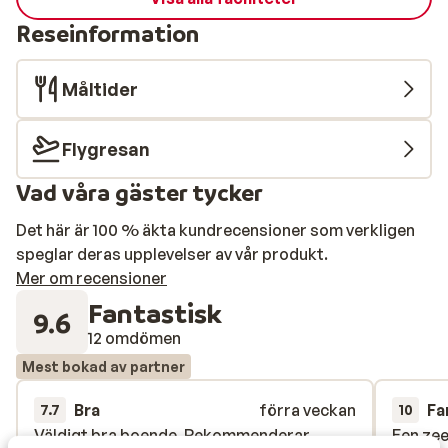
Reseinformation
Måltider
Flygresan
Vad våra gäster tycker
Det här är 100 % äkta kundrecensioner som verkligen
speglar deras upplevelser av vår produkt.
Mer om recensioner
Fantastisk
9.6
12 omdömen
Mest bokad av partner
Bra
förra veckan
Fa
7.7
10
Väldigt bra boende. Rekommenderar
Väldigt bra boende. Rekommenderar
Een ze
Een ze