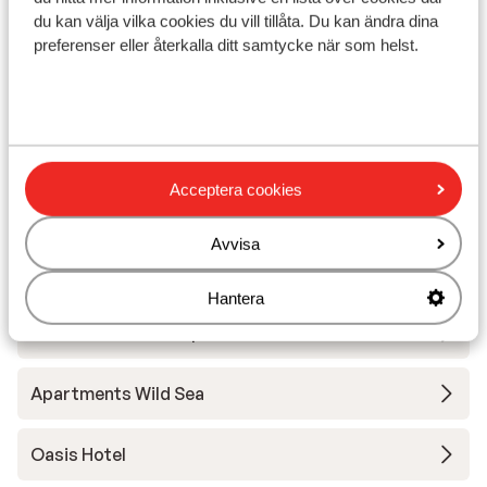
du kan välja vilka cookies du vill tillåta. Du kan ändra dina
preferenser eller återkalla ditt samtycke när som helst.
I området
Vid stranden (kiselstenstrand, via trappor)
Avstånd till centrum: nidri är ca 1500 m
Närmaste butiker
Närmaste kiosk
Närmaste restaurang
Acceptera cookies
På en huvudgata
Avvisa
Andra boenden i Lefkas
Hantera
Caltabania Suites Apartments
Apartments Wild Sea
Oasis Hotel