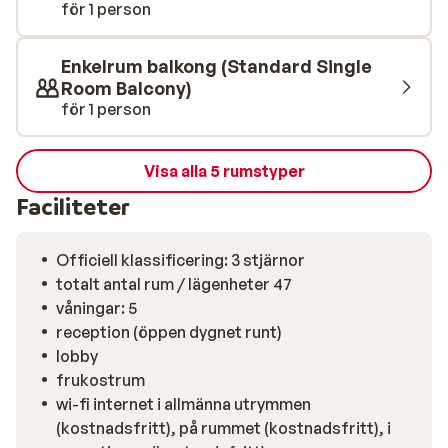
caféer längs stranden.
för 1 person
Enkelrum balkong (Standard Single
Room Balcony)
för 1 person
Visa alla 5 rumstyper
Faciliteter
Officiell klassificering: 3 stjärnor
totalt antal rum / lägenheter 47
våningar: 5
reception (öppen dygnet runt)
lobby
frukostrum
wi-fi internet i allmänna utrymmen
(kostnadsfritt), på rummet (kostnadsfritt), i