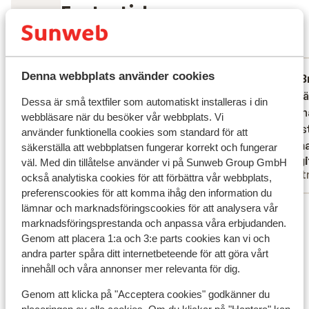
Fantastisk
8.2
101 omdömen
Mest bokad av partner
Denna webbplats använder cookies
Bra
för 2 veckor sedan
B
7.4
6.4
Prisvärd och perfekt läge.
Prisvärd och perfekt läge.
Läget ä
Läget ä
Dessa är små textfiler som automatiskt installeras i din
Persona
Persona
webbläsare när du besöker vår webbplats. Vi
Frukost
Frukost
använder funktionella cookies som standard för att
var sma
var sma
säkerställa att webbplatsen fungerar korrekt och fungerar
Anonym
Birgi
väl. Med din tillåtelse använder vi på Sunweb Group GmbH
Partner
Part
också analytiska cookies för att förbättra vår webbplats,
preferenscookies för att komma ihåg den information du
lämnar och marknadsföringscookies för att analysera vår
Visa alla 101 omdömen
marknadsföringsprestanda och anpassa våra erbjudanden.
Läge
Genom att placera 1:a och 3:e parts cookies kan vi och
andra parter spåra ditt internetbeteende för att göra vårt
innehåll och våra annonser mer relevanta för dig.
Genom att klicka på "Acceptera cookies" godkänner du