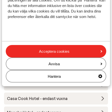
placeringen av alla cookies. Om du klickar på "Hantera" kan
Visa på karta
du hitta mer information inklusive en lista över cookies där
du kan välja vilka cookies du vill tillåta. Du kan ändra dina
preferenser eller återkalla ditt samtycke när som helst.
I området
Avstånd till stranden ca 300 m (kiselstenstrand)
Avstånd till gamla stadskärnan ca 800 m
Avstånd till flygplats ca 15 km
Acceptera cookies
Avstånd till busshållplats ca 200 m
Avvisa
Andra boenden i Rhodos
Hantera
Cabu Hotel - endast vuxna
Casa Cook Hotel - endast vuxna