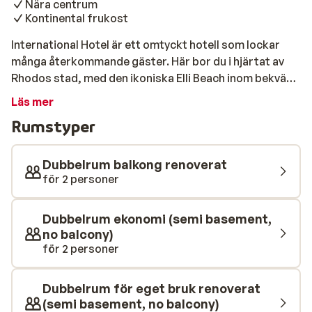
Nära centrum
Kontinental frukost
International Hotel är ett omtyckt hotell som lockar
många återkommande gäster. Här bor du i hjärtat av
Rhodos stad, med den ikoniska Elli Beach inom bekvämt
gångavstånd. Runt hörnet väntar ett brett utbud av
Läs mer
shoppingmöjligheter, charmiga tavernor och trevliga
Rumstyper
barer. Med en kontinental frukost inkluderad kan du
börja dagen lugnt och njuta av en perfekt start på
semestern. Ca 300 meter från hotellet ligger den
Dubbelrum balkong renoverat
berömda stranden, Elli Beach, som anses vara den
för 2 personer
vackraste stranden i medelhavet. Stranden består av
grus och klappersten vilket bidrar till det kristallklara
Dubbelrum ekonomi (semi basement,
vattnet som inbjuder till bad. Här finns det något för
no balcony)
alla, till exempel hopptorn och akvariemuseet. Blir du
för 2 personer
trött av alla aktiviteter kan du luta dig tillbaka på en
solstol med en bra bok eller din favorit pod. När du blir
Dubbelrum för eget bruk renoverat
hungrig finns det ett stort utbud av tavernor och
(semi basement, no balcony)