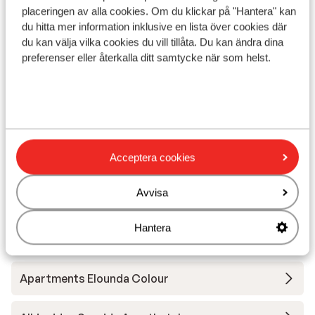
solstolar (mot betalning) , parasoll (mot betalning)
placeringen av alla cookies. Om du klickar på "Hantera" kan
)
du hitta mer information inklusive en lista över cookies där
du kan välja vilka cookies du vill tillåta. Du kan ändra dina
Avstånd till centrum: chersonissos är ca 4 km,
preferenser eller återkalla ditt samtycke när som helst.
stalis är ca 4 km
Avstånd till flygplats ca 22 km
Avstånd till hamnen ca 30 km
Avstånd till busshållplats ca 1 km
Avstånd till uttagsautomat ca 950 m
Närmaste butiker ca 800 m
Acceptera cookies
Närmaste kiosk ca 800 m
Närmaste restaurang ca 1 km
Avvisa
På en brant väg
Hantera
Andra boenden i Kreta
Apartments Elounda Colour