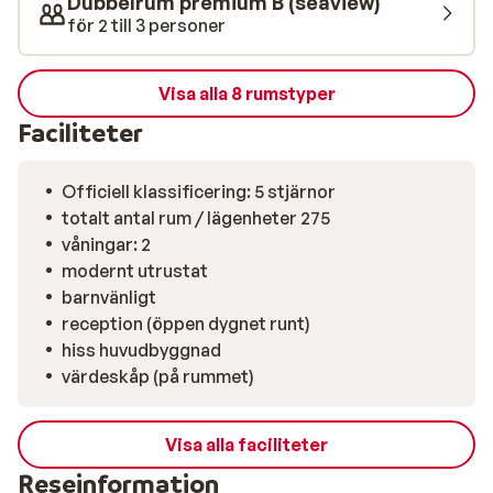
Dubbelrum premium B (seaview)
för 2 till 3 personer
Visa alla 8 rumstyper
Faciliteter
Officiell klassificering: 5 stjärnor
totalt antal rum / lägenheter 275
våningar: 2
modernt utrustat
barnvänligt
reception (öppen dygnet runt)
hiss huvudbyggnad
värdeskåp (på rummet)
Visa alla faciliteter
Reseinformation