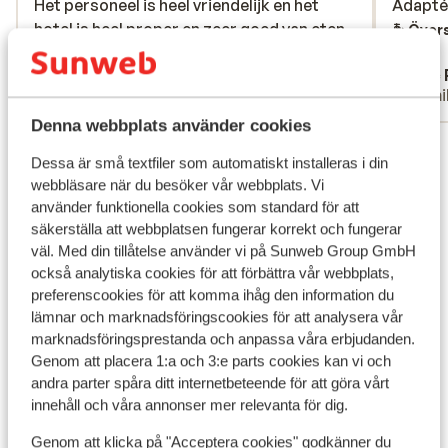
Het personeel is heel vriendelijk en het
Het personeel is heel vriendelijk en het
Adapté 
Adapté 
hotel is heel proper en zeer goed van eten
hotel is heel proper en zeer goed van eten
Övers
Översätt till svenska
Anonym
Eric
Familj
Famil
Denna webbplats använder cookies
Visa alla 100 omdömen
Dessa är små textfiler som automatiskt installeras i din
Läge
webbläsare när du besöker vår webbplats. Vi
använder funktionella cookies som standard för att
säkerställa att webbplatsen fungerar korrekt och fungerar
väl. Med din tillåtelse använder vi på Sunweb Group GmbH
också analytiska cookies för att förbättra vår webbplats,
preferenscookies för att komma ihåg den information du
Visa på karta
lämnar och marknadsföringscookies för att analysera vår
marknadsföringsprestanda och anpassa våra erbjudanden.
Genom att placera 1:a och 3:e parts cookies kan vi och
andra parter spåra ditt internetbeteende för att göra vårt
innehåll och våra annonser mer relevanta för dig.
I området
Avstånd till stranden ca 1 km (sandstrand,
Genom att klicka på "Acceptera cookies" godkänner du