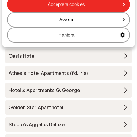
Mare Vita Apartments
Acceptera cookies
Avvisa
Caltabania Suites Apartments
Hantera
Apartments Wild Sea
Oasis Hotel
Athesis Hotel Apartments (fd. Iris)
Hotel & Apartments G. George
Golden Star Aparthotel
Studio's Aggelos Deluxe