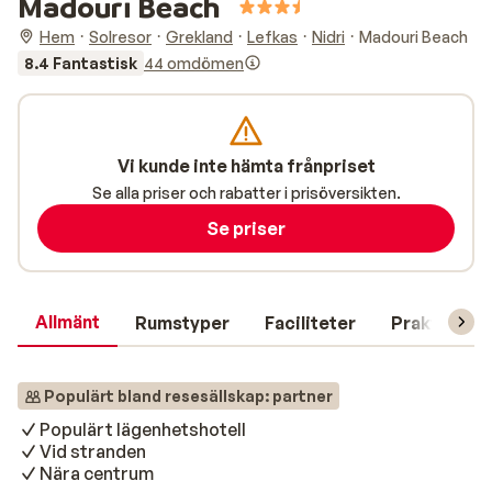
Madouri Beach
Hem
Solresor
Grekland
Lefkas
Nidri
Madouri Beach
8.4 Fantastisk
44 omdömen
Vi kunde inte hämta frånpriset
Se alla priser och rabatter i prisöversikten.
Se priser
Allmänt
Rumstyper
Faciliteter
Praktisk in
Populärt bland resesällskap: partner
Populärt lägenhetshotell
Vid stranden
Nära centrum