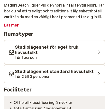
Maduri Beach ligger vid den norra infarten till Nidri. Här
bor du på ett trevligt och traditionellt lägenhetshotell
varifrån du med en väldigt kort promenad tar dig in till
restauranger, barer och affärer i Nidri. Hotellet ligger
Läs mer
med ett utmärkt läge precis vid den småsteniga
Rumstyper
badstranden. Här badar du i det klara vattnet och från
stranden har du utsikt över ett antal mindre öar, bland
annat den kända ön Skorpios.
Studiolägenhet för eget bruk
havsutsikt
för 1 person
Studiolägenhet standard havsutsikt
för 2 till 3 personer
Faciliteter
Officiell klassificering: 3 nycklar
totalt antal rum / lägenheter 28