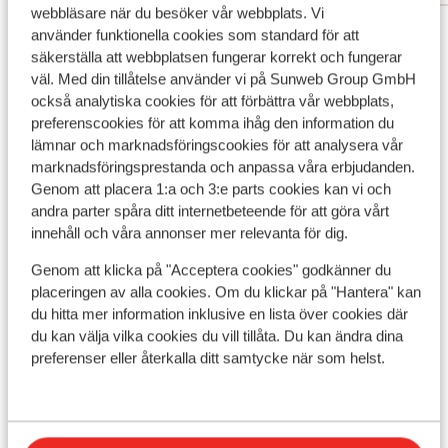
webbläsare när du besöker vår webbplats. Vi
Visa alla 44 omdömen
använder funktionella cookies som standard för att
säkerställa att webbplatsen fungerar korrekt och fungerar
Läge
väl. Med din tillåtelse använder vi på Sunweb Group GmbH
också analytiska cookies för att förbättra vår webbplats,
preferenscookies för att komma ihåg den information du
lämnar och marknadsföringscookies för att analysera vår
marknadsföringsprestanda och anpassa våra erbjudanden.
Visa på karta
Genom att placera 1:a och 3:e parts cookies kan vi och
andra parter spåra ditt internetbeteende för att göra vårt
innehåll och våra annonser mer relevanta för dig.
Genom att klicka på "Acceptera cookies" godkänner du
placeringen av alla cookies. Om du klickar på "Hantera" kan
I området
du hitta mer information inklusive en lista över cookies där
Vid stranden (solstolar)
du kan välja vilka cookies du vill tillåta. Du kan ändra dina
Avstånd till centrum: ca 500 m
preferenser eller återkalla ditt samtycke när som helst.
Andra boenden i Lefkas