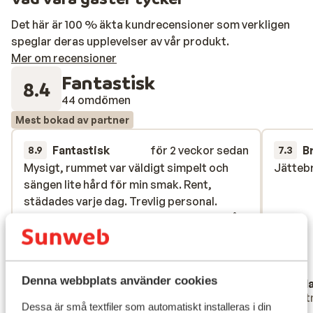
Det här är 100 % äkta kundrecensioner som verkligen
speglar deras upplevelser av vår produkt.
Mer om recensioner
Fantastisk
8.4
44 omdömen
Mest bokad av partner
Fantastisk
för 2 veckor sedan
B
8.9
7.3
Mysigt, rummet var väldigt simpelt och
Mysigt, rummet var väldigt simpelt och
Jätteb
Jätteb
sängen lite hård för min smak. Rent,
sängen lite hård för min smak. Rent,
städades varje dag. Trevlig personal.
städades varje dag. Trevlig personal.
Jättefin strand och bra läge, allt finns på
Jättefin strand och bra läge, allt finns på
gångavstånd. Däremot fick man inte ha
gångavstånd. Däremot fick man inte ha
med sig egen förtäring (inte ens vatten) till
med sig egen förtäring (inte ens vatten) till
området med solstolarna. Men det fanns
området med s...
mer
Denna webbplats använder cookies
Anonym
Frid
mycket att välja på i beachbaren.
Ensam förälder
Part
Dessa är små textfiler som automatiskt installeras i din