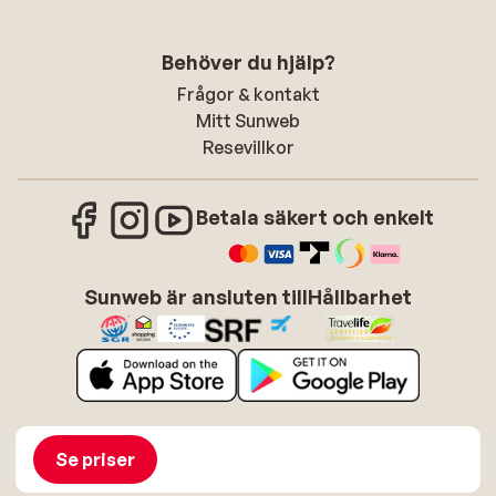
Behöver du hjälp?
Frågor & kontakt
Mitt Sunweb
Resevillkor
Betala säkert och enkelt
Sunweb är ansluten till
Hållbarhet
Om Sunweb
Jobba hos Sunweb
Allmänna villkor
Cookies
Se priser
Tillgänglighetsdirektiv
Ansvarsfriskrivning
Sitemap