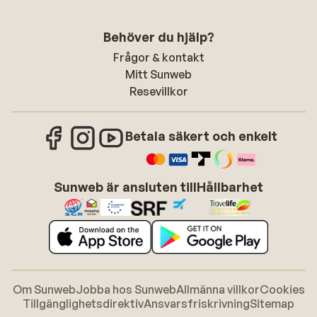
Behöver du hjälp?
Frågor & kontakt
Mitt Sunweb
Resevillkor
Betala säkert och enkelt
Sunweb är ansluten till
Hållbarhet
Om Sunweb
Jobba hos Sunweb
Allmänna villkor
Cookies
Tillgänglighetsdirektiv
Ansvarsfriskrivning
Sitemap