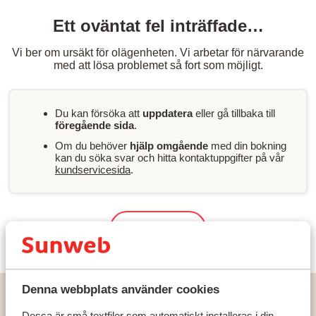
Ett oväntat fel inträffade…
Vi ber om ursäkt för olägenheten. Vi arbetar för närvarande
med att lösa problemet så fort som möjligt.
Du kan försöka att
uppdatera
eller gå tillbaka till
föregående sida
.
Om du behöver
hjälp omgående
med din bokning
kan du söka svar och hitta kontaktuppgifter på vår
kundservicesida
.
Sök & boka
Denna webbplats använder cookies
Hem
Solresor
Grekland
Rhodos
Kolymbia
Sentido Port Royal Villas & Spa Hotel - endast vuxna
Dessa är små textfiler som automatiskt installeras i din