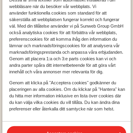
webbläsare när du besöker vår webbplats. Vi
använder funktionella cookies som standard för att
säkerställa att webbplatsen fungerar korrekt och fungerar
väl. Med din tillåtelse använder vi på Sunweb Group GmbH
Populära länder
också analytiska cookies för att förbättra vår webbplats,
preferenscookies för att komma ihåg den information du
Grekland
lämnar och marknadsföringscookies för att analysera vår
Turkiet
marknadsföringsprestanda och anpassa våra erbjudanden.
Spanien
Genom att placera 1:a och 3:e parts cookies kan vi och
andra parter spåra ditt internetbeteende för att göra vårt
innehåll och våra annonser mer relevanta för dig.
Populära regioner
Genom att klicka på "Acceptera cookies" godkänner du
Kreta
placeringen av alla cookies. Om du klickar på "Hantera" kan
Zakynthos
du hitta mer information inklusive en lista över cookies där
Turkiets sydkust
du kan välja vilka cookies du vill tillåta. Du kan ändra dina
preferenser eller återkalla ditt samtycke när som helst.
Populära städer
Chania