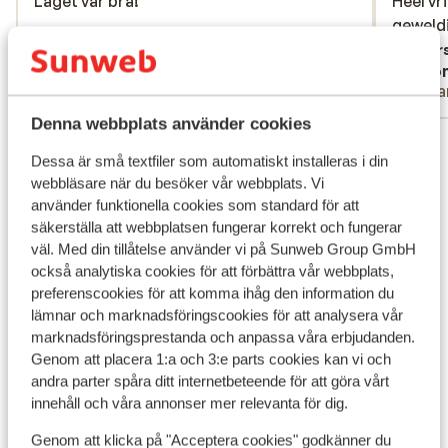
Läget var bra!
Läget var bra!
Heel vr
Heel vr
geweldi
geweldi
Övers
Anonym
Ano
Vänner
Ensa
Denna webbplats använder cookies
Visa alla 192 omdömen
Dessa är små textfiler som automatiskt installeras i din
Läge
webbläsare när du besöker vår webbplats. Vi
använder funktionella cookies som standard för att
säkerställa att webbplatsen fungerar korrekt och fungerar
väl. Med din tillåtelse använder vi på Sunweb Group GmbH
också analytiska cookies för att förbättra vår webbplats,
Visa på karta
preferenscookies för att komma ihåg den information du
lämnar och marknadsföringscookies för att analysera vår
marknadsföringsprestanda och anpassa våra erbjudanden.
Genom att placera 1:a och 3:e parts cookies kan vi och
andra parter spåra ditt internetbeteende för att göra vårt
innehåll och våra annonser mer relevanta för dig.
I området
Avstånd till stranden ca 10 m (kiselstenstrand,
Genom att klicka på "Acceptera cookies" godkänner du