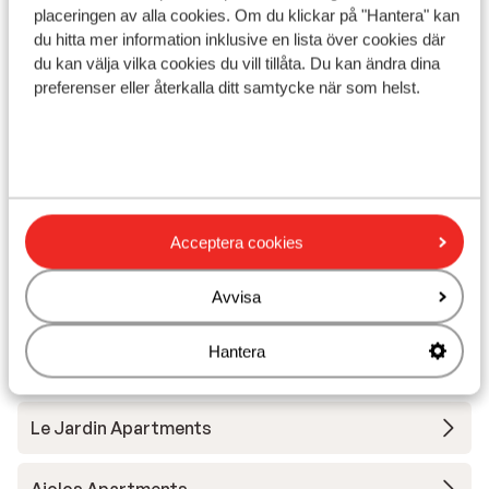
solstolar () , parasoll (mot betalning) )
placeringen av alla cookies. Om du klickar på "Hantera" kan
Avstånd till centrum: ca 500 m
du hitta mer information inklusive en lista över cookies där
Avstånd till bargata ca 500 m
du kan välja vilka cookies du vill tillåta. Du kan ändra dina
preferenser eller återkalla ditt samtycke när som helst.
Avstånd till flygplats ca 23 km
Avstånd till busshållplats ca 500 m
Avstånd till uttagsautomat ca 500 m
Närmaste butiker ca 200 m
Närmaste kiosk ca 200 m
Närmaste restaurang ca 200 m
Acceptera cookies
Närmaste apotek ca 500 m
Närmaste sjukhus ca 13 km
Avvisa
På en huvudgata
Hantera
Andra boenden i Samos
Le Jardin Apartments