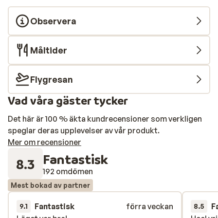
Observera
Måltider
Flygresan
Vad våra gäster tycker
Det här är 100 % äkta kundrecensioner som verkligen
speglar deras upplevelser av vår produkt.
Mer om recensioner
Fantastisk
8.3
192 omdömen
Mest bokad av partner
Fantastisk
förra veckan
F
9.1
8.5