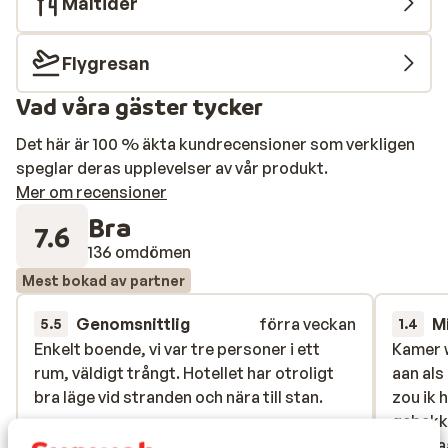
Måltider
Flygresan
Vad våra gäster tycker
Det här är 100 % äkta kundrecensioner som verkligen
speglar deras upplevelser av vår produkt.
Mer om recensioner
Bra
7.6
136 omdömen
Mest bokad av partner
Genomsnittlig
förra veckan
M
5.5
1.4
Enkelt boende, vi var tre personer i ett
Enkelt boende, vi var tre personer i ett
Kamer 
Kamer 
rum, väldigt trångt. Hotellet har otroligt
rum, väldigt trångt. Hotellet har otroligt
aan als
aan als
bra läge vid stranden och nära till stan.
bra läge vid stranden och nära till stan.
zou ik 
zou ik 
gebakke
gebakke
apparaa
apparaa