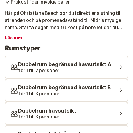
Frukost i den mysiga baren
Här på Christiana Beach bor du i direkt anslutning till
stranden och på promenadavstånd till Nidris mysiga
hamn. Starta dagen med frukost på hotellet där du
njuter av havsutsikt och bruset från havet. Passa på att
Läs mer
utforska Nidris omgivningar och njut av god mat och
Rumstyper
dryck på någon av de många barer och restauranger
som området bjuder på. Från hotellet kliver du rakt ut
på den fina stranden som är en blandning av sten och
Dubbelrum begränsad havsutsikt A
sand. Om du lägger dig för att vila på någon av
för 1 till 2 personer
solstolarna på stranden har du en fin utsikt över havet
och den intilliggande ön Skorpios.
Dubbelrum begränsad havsutsikt B
för 1 till 3 personer
Dubbelrum havsutsikt
för 1 till 3 personer