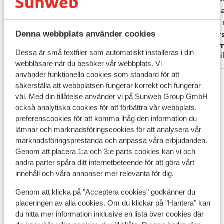
eigenaa
eigenaa
houd me
houd...
Denna webbplats använder cookies
Övers
Mikael
Yasm
Dessa är små textfiler som automatiskt installeras i din
Familj
Famil
webbläsare när du besöker vår webbplats. Vi
använder funktionella cookies som standard för att
Visa alla 136 omdömen
säkerställa att webbplatsen fungerar korrekt och fungerar
Läge
väl. Med din tillåtelse använder vi på Sunweb Group GmbH
också analytiska cookies för att förbättra vår webbplats,
preferenscookies för att komma ihåg den information du
lämnar och marknadsföringscookies för att analysera vår
marknadsföringsprestanda och anpassa våra erbjudanden.
Genom att placera 1:a och 3:e parts cookies kan vi och
Visa på karta
andra parter spåra ditt internetbeteende för att göra vårt
innehåll och våra annonser mer relevanta för dig.
Genom att klicka på "Acceptera cookies" godkänner du
placeringen av alla cookies. Om du klickar på "Hantera" kan
du hitta mer information inklusive en lista över cookies där
I området