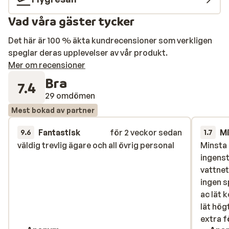
Vad våra gäster tycker
Det här är 100 % äkta kundrecensioner som verkligen
speglar deras upplevelser av vår produkt.
Mer om recensioner
Bra
7.4
29 omdömen
Mest bokad av partner
Fantastisk
för 2 veckor sedan
M
9.6
1.7
väldig trevlig ägare och all övrig personal
väldig trevlig ägare och all övrig personal
Minsta
Minsta
ingenst
ingenst
vattnet
vattnet
ingen s
ingen s
ac lät 
ac lät 
lät högt
lät högt
extra f
extra fö