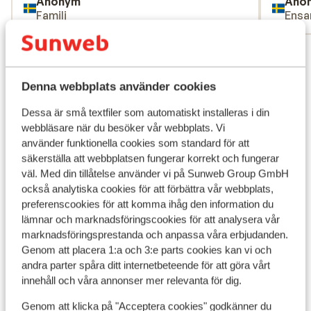
Anonym
Ano
Familj
Ensa
Visa alla 29 omdömen
Läge
Denna webbplats använder cookies
Dessa är små textfiler som automatiskt installeras i din
webbläsare när du besöker vår webbplats. Vi
använder funktionella cookies som standard för att
Visa på karta
säkerställa att webbplatsen fungerar korrekt och fungerar
väl. Med din tillåtelse använder vi på Sunweb Group GmbH
också analytiska cookies för att förbättra vår webbplats,
preferenscookies för att komma ihåg den information du
lämnar och marknadsföringscookies för att analysera vår
marknadsföringsprestanda och anpassa våra erbjudanden.
I området
Genom att placera 1:a och 3:e parts cookies kan vi och
Avstånd till stranden ca 120 m (sandstrand,
andra parter spåra ditt internetbeteende för att göra vårt
solstolar (mot betalning) , parasoll (mot betalning)
innehåll och våra annonser mer relevanta för dig.
)
I utkanten av centrum
Genom att klicka på "Acceptera cookies" godkänner du