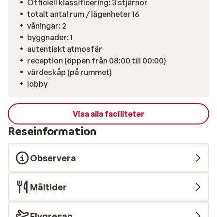
Officiell klassificering: 3 stjärnor
finner tavernor, supermarket och cafeér.
totalt antal rum / lägenheter 16
våningar: 2
byggnader: 1
autentiskt atmosfär
reception (öppen från 08:00 till 00:00)
värdeskåp (på rummet)
lobby
Visa alla faciliteter
Reseinformation
Observera
Måltider
Flygresan