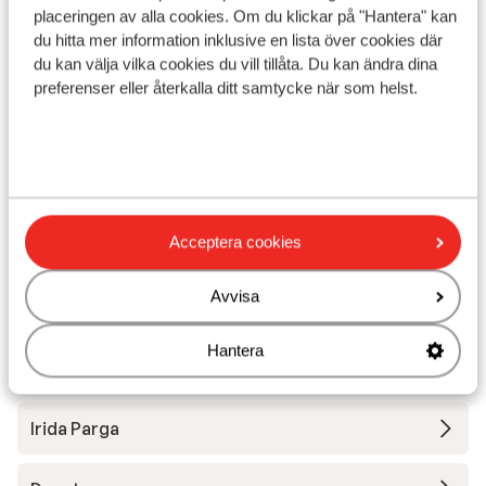
Avstånd till centrum: ca 150 m
placeringen av alla cookies. Om du klickar på "Hantera" kan
Avstånd till The Strip ca 200 m
du hitta mer information inklusive en lista över cookies där
du kan välja vilka cookies du vill tillåta. Du kan ändra dina
Avstånd till flygplats PVK Aktio är ca 45 km
preferenser eller återkalla ditt samtycke när som helst.
Avstånd till busshållplats ca 150 m
Avstånd till uttagsautomat ca 150 m
Närmaste butiker ca 50 m
Närmaste kiosk ca 70 m
Närmaste restaurang ca 10 m
Närmaste apotek ca 4 km
Acceptera cookies
Närmaste läkare ca 12 km
Närmaste sjukhus ca 15 km
Avvisa
Lugnt läge
Hantera
Andra boenden i Epirus (Parga)
Irida Parga