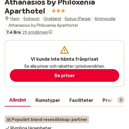
Athanasios by Philoxenia
Aparthotel
Hem
Solresor
Grekland
Epirus (Parga)
Ammoudia
Athanasios by Philoxenia Aparthotel
7.4 Bra
29 omdömen
Vi kunde inte hämta frånpriset
Se alla priser och rabatter i prisöversikten.
Se priser
Allmänt
Rumstyper
Faciliteter
Praktisk in
Populärt bland resesällskap: partner
Rymliga lägenheter