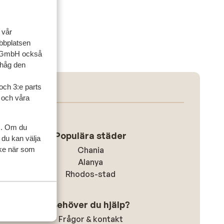
 vår
ebbplatsen
up GmbH också
ihåg den
och 3:e parts
l och våra
s. Om du
Populära städer
 du kan välja
ycke när som
Chania
Alanya
Rhodos-stad
Behöver du hjälp?
Frågor & kontakt