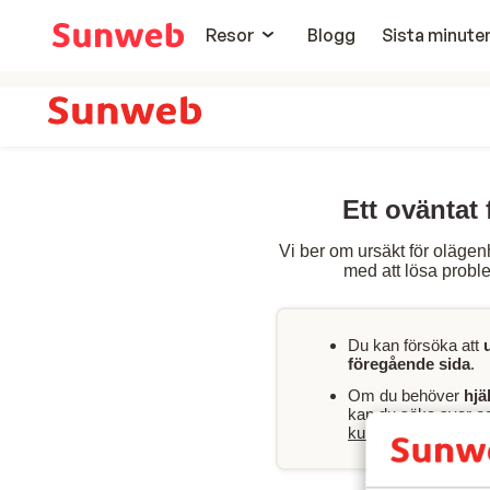
Resor
Blogg
Sista minute
Ett oväntat 
Vi ber om ursäkt för olägen
med att lösa proble
Du kan försöka att
föregående sida
.
Om du behöver
hjä
kan du söka svar och
kundservicesida
.