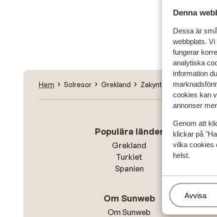
Denna webb
Sök
Dessa är små 
webbplats. Vi
fungerar korr
analytiska coo
information d
marknadsförin
Hem
Solresor
Grekland
Zakynthos
Limni Keri
cookies kan vi
annonser mer 
Genom att kli
Populära länder
klickar på "Ha
vilka cookies 
Grekland
helst.
Turkiet
Spanien
Hantera
Avvisa
Om Sunweb
Om Sunweb