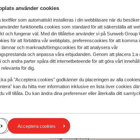
plats använder cookies
 & boka
textfiler som automatiskt installeras i din webbläsare när du besöker
 använder funktionella cookies som standard för att säkerställa att w
ekt och fungerar väl. Med din tillåtelse använder vi på Sunweb Gro
kies för att förbättra vår webbplats, preferenscookies för att komma 
u lämnar och marknadsföringscookies för att analysera vår
gsprestanda och anpassa våra erbjudanden. Genom att placera 1:a 
Villa Tireda
 och andra parter spåra ditt internetbeteende för att göra vårt innehål
relevanta för dig.
cka på "Acceptera cookies" godkänner du placeringen av alla cookie
Populära regioner
ntera" kan du hitta mer information inklusive en lista över cookies där
du vill tillåta. Du kan ändra dina preferenser eller återkalla ditt samt
Kreta
Zakynthos
Turkiets sydkust
Acceptera cookies
Integritetspolicy och cookies
Integritetspolicy