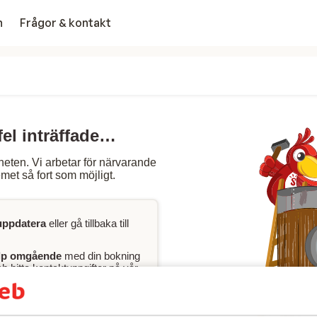
n
Frågor & kontakt
fel inträffade…
heten. Vi arbetar för närvarande
met så fort som möjligt.
uppdatera
eller gå tillbaka till
lp omgående
med din bokning
 hitta kontaktuppgifter på vår