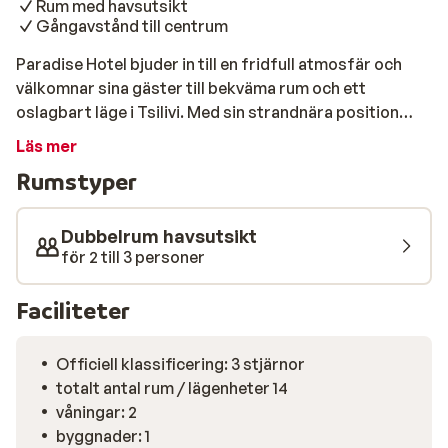
Rum med havsutsikt
Gångavstånd till centrum
Paradise Hotel bjuder in till en fridfull atmosfär och
välkomnar sina gäster till bekväma rum och ett
oslagbart läge i Tsilivi. Med sin strandnära position
erbjuder hotellet en hisnande havsutsikt varje dag. Om
Läs mer
du föredrar poolen väntar en nybyggd pool där
Rumstyper
solstolarna står redo för att du ska kunna njuta av den
strålande solen och svalkande bad. Upptäck den
privata stranden eller njut av den nybyggda poolen.
Dubbelrum havsutsikt
Oavsett val bjuder Paradise Hotel in till avkoppling och
för 2 till 3 personer
solsken. Poolområde är designat med din komfort i
åtanke, och stranden lockar till lugna promenader och
Faciliteter
sköna bad. På hotellets restaurang njuter du av utsökta
rätter och uppfriskande drycker. Baren och
Officiell klassificering: 3 stjärnor
restaurangen erbjuder en smakresa genom både det
totalt antal rum / lägenheter 14
grekiska och internationella köket.
våningar: 2
byggnader: 1