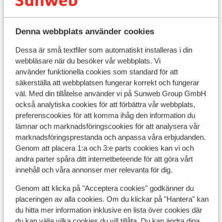
Visa alla 21 omdömen
to Gary, Xristiana, and the whole team. You
ook..Ch
made our stay truly unforgettable. Your
bedankt
Läge
kindness, and genuine care for your
Denna webbplats använder cookies
guests made every day even better. It’s
Dessa är små textfiler som automatiskt installeras i din
rare to find people who make such a
webbläsare när du besöker vår webbplats. Vi
lasting impression, but you certainly did.
använder funktionella cookies som standard för att
Of course, no place is perfect. A few extra
Visa på karta
säkerställa att webbplatsen fungerar korrekt och fungerar
pieces of cutlery and a couple of proper
väl. Med din tillåtelse använder vi på Sunweb Group GmbH
drinking glasses in the room would have
också analytiska cookies för att förbättra vår webbplats,
been useful, and the shower head
preferenscookies för att komma ihåg den information du
occasionally had a mind of its own! But
lämnar och marknadsföringscookies för att analysera vår
honestly, those are such small things that
I området
marknadsföringsprestanda och anpassa våra erbjudanden.
they never affected how much we enjoyed
Genom att placera 1:a och 3:e parts cookies kan vi och
Avstånd till stranden ca 15 m (solstolar (mot
andra parter spåra ditt internetbeteende för att göra vårt
our stay. Sometimes the best holidays
betalning) , parasoll (mot betalning) )
innehåll och våra annonser mer relevanta för dig.
aren’t about luxury they’re about how a
Avstånd till centrum: ca 300 m
place makes you feel. Paradise made us
Avstånd till flygplats ca 7 km
Genom att klicka på "Acceptera cookies" godkänner du
feel welcome, comfortable, and
Avstånd till busshållplats ca 300 m: till Zakynthos
placeringen av alla cookies. Om du klickar på "Hantera" kan
completely at ease from the first day until
town
du hitta mer information inklusive en lista över cookies där
the last. We’ve been home for less than 12
Avstånd till uttagsautomat ca 100 m
du kan välja vilka cookies du vill tillåta. Du kan ändra dina