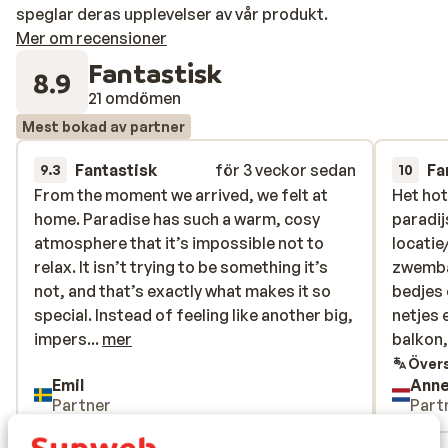
speglar deras upplevelser av vår produkt.
Mer om recensioner
Fantastisk
8.9
21 omdömen
Mest bokad av partner
Fantastisk
för 3 veckor sedan
Fa
9.3
10
From the moment we arrived, we felt at
From the moment we arrived, we felt at
Het hot
Het hot
home. Paradise has such a warm, cosy
home. Paradise has such a warm, cosy
paradij
paradij
atmosphere that it’s impossible not to
atmosphere that it’s impossible not to
locatie
locatie
relax. It isn’t trying to be something it’s
relax. It isn’t trying to be something it’s
zwemba
zwemba
not, and that’s exactly what makes it so
not, and that’s exactly what makes it so
bedjes 
bedjes 
special. Instead of feeling like another big,
special. Instead of feeling like another big,
netjes 
netjes 
impersonal resort, it feels welcoming,
impers...
mer
balkon,
balkon,
authentic, and full of character. We
zee. Ni
Övers
Emil
Anne
honestly loved the relaxed, lived-in feeling,
geen he
Partner
Part
it made our holiday feel so much more
verte).
personal. The biggest thank you has to go
Genoeg