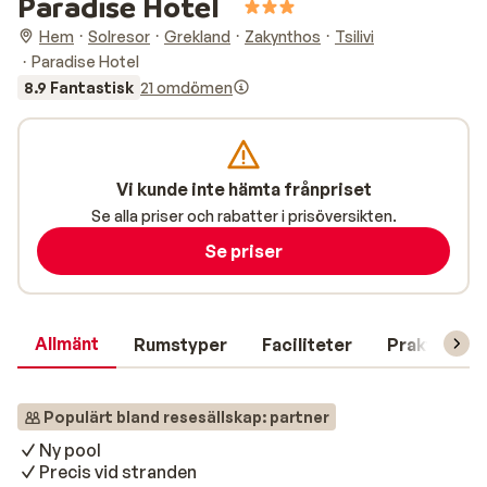
Paradise Hotel
Hem
Solresor
Grekland
Zakynthos
Tsilivi
Paradise Hotel
8.9 Fantastisk
21 omdömen
Vi kunde inte hämta frånpriset
Se alla priser och rabatter i prisöversikten.
Se priser
Allmänt
Rumstyper
Faciliteter
Praktisk in
Populärt bland resesällskap: partner
Ny pool
Precis vid stranden