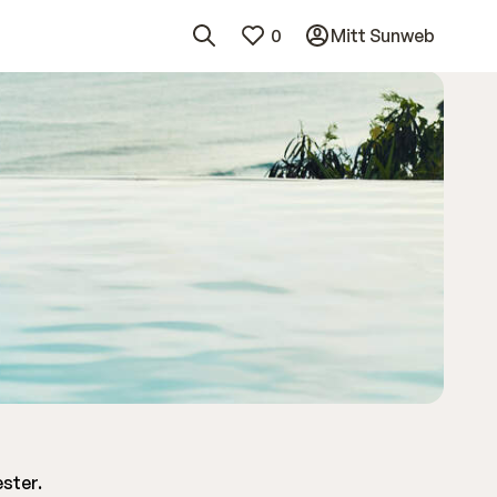
0
Mitt Sunweb
ester.