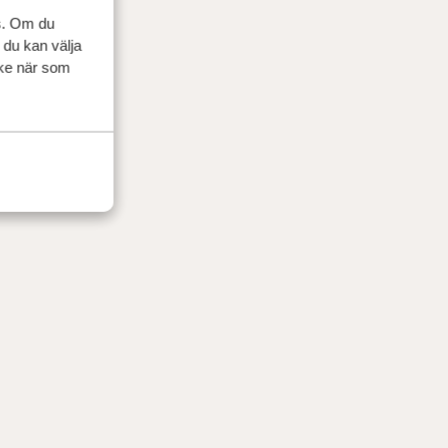
s. Om du
 du kan välja
ycke när som