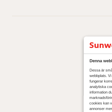
Denna webb
Dessa är små 
webbplats. Vi
fungerar korr
analytiska coo
information d
marknadsförin
cookies kan vi
annonser mer 