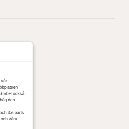
 vår
ebbplatsen
up GmbH också
ihåg den
och 3:e parts
l och våra