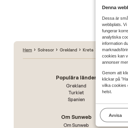
Denna webb
Sök
Dessa är små 
webbplats. Vi
fungerar korr
analytiska coo
information d
marknadsförin
Hem
Solresor
Grekland
Kreta
Stalis
Fan Vi
cookies kan vi
annonser mer 
Genom att kli
Populära länder
klickar på "Ha
vilka cookies 
Grekland
helst.
Turkiet
Spanien
Hantera
Avvisa
Om Sunweb
Om Sunweb