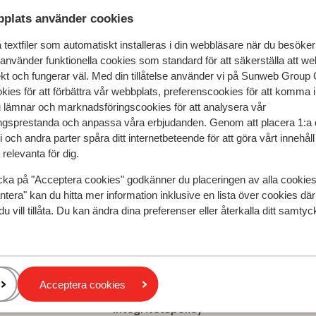
plats använder cookies
 & boka
textfiler som automatiskt installeras i din webbläsare när du besöker
 använder funktionella cookies som standard för att säkerställa att w
ekt och fungerar väl. Med din tillåtelse använder vi på Sunweb Gro
kies för att förbättra vår webbplats, preferenscookies för att komma 
u lämnar och marknadsföringscookies för att analysera vår
gsprestanda och anpassa våra erbjudanden. Genom att placera 1:a 
llage
 och andra parter spåra ditt internetbeteende för att göra vårt innehål
relevanta för dig.
cka på "Acceptera cookies" godkänner du placeringen av alla cookie
Populära regioner
ntera" kan du hitta mer information inklusive en lista över cookies där
du vill tillåta. Du kan ändra dina preferenser eller återkalla ditt samt
Kreta
Zakynthos
Turkiets sydkust
Acceptera cookies
Integritetspolicy och cookies
Integritetspolicy