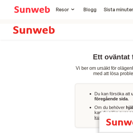
Resor
Blogg
Sista minute
Ett oväntat 
Vi ber om ursäkt för olägen
med att lösa proble
Du kan försöka att
föregående sida
.
Om du behöver
hjä
kan du söka svar och
kundservicesida
.