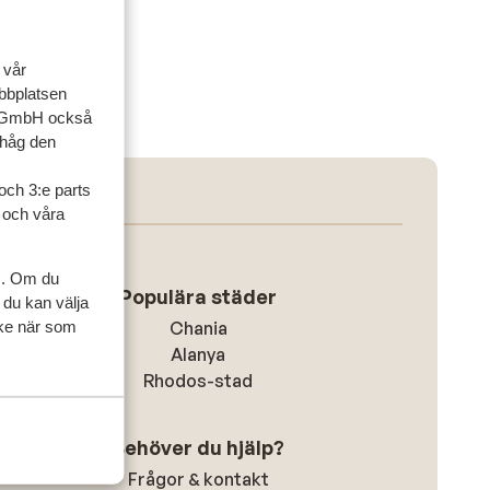
 vår
ebbplatsen
up GmbH också
ihåg den
och 3:e parts
l och våra
s. Om du
Populära städer
 du kan välja
ycke när som
Chania
Alanya
Rhodos-stad
Behöver du hjälp?
Frågor & kontakt