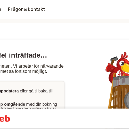
n
Frågor & kontakt
fel inträffade…
heten. Vi arbetar för närvarande
met så fort som möjligt.
uppdatera
eller gå tillbaka till
lp omgående
med din bokning
 hitta kontaktuppgifter på vår