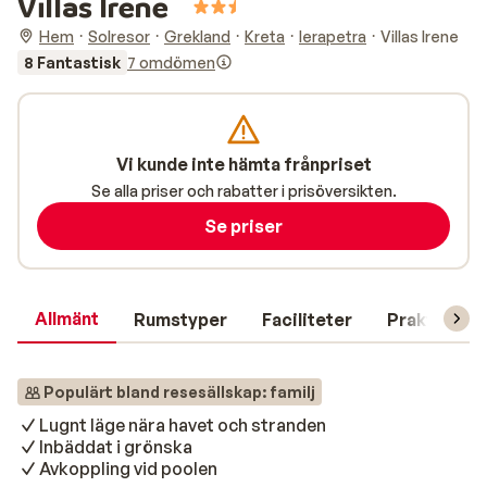
Villas Irene
Hem
Solresor
Grekland
Kreta
Ierapetra
Villas Irene
8 Fantastisk
7 omdömen
Vi kunde inte hämta frånpriset
Se alla priser och rabatter i prisöversikten.
Se priser
Allmänt
Rumstyper
Faciliteter
Praktisk in
Populärt bland resesällskap: familj
Lugnt läge nära havet och stranden
Inbäddat i grönska
Avkoppling vid poolen