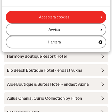
Andra boenden i Kreta
Acceptera cookies
Apartments Elounda Colour
Avvisa
Alkionides Seaside Aparthotel
Hantera
Harmony Boutique Resort Hotel
Bio Beach Boutique Hotel - endast vuxna
Aloe Boutique & Suites Hotel - endast vuxna
Aulus Chania, Curio Collection by Hilton