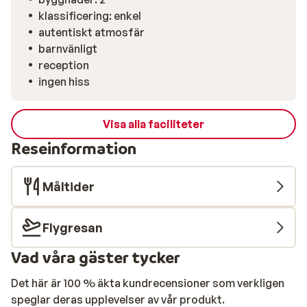
en smak av regionens specialiteter.
klassificering: enkel
autentiskt atmosfär
barnvänligt
reception
ingen hiss
Visa alla faciliteter
Reseinformation
Måltider
Flygresan
Vad våra gäster tycker
Det här är 100 % äkta kundrecensioner som verkligen
speglar deras upplevelser av vår produkt.