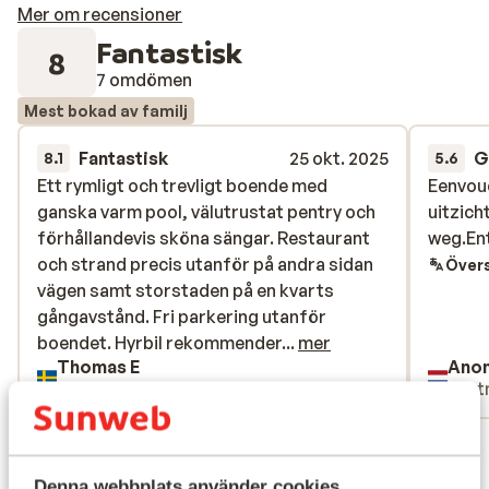
Mer om recensioner
Fantastisk
8
7 omdömen
Mest bokad av familj
Fantastisk
25 okt. 2025
G
8.1
5.6
Ett rymligt och trevligt boende med
Ett rymligt och trevligt boende med
Eenvou
Eenvou
ganska varm pool, välutrustat pentry och
ganska varm pool, välutrustat pentry och
uitzich
uitzich
förhållandevis sköna sängar. Restaurant
förhållandevis sköna sängar. Restaurant
weg.En
weg.En
och strand precis utanför på andra sidan
och strand precis utanför på andra sidan
Övers
vägen samt storstaden på en kvarts
vägen samt storstaden på en kvarts
gångavstånd. Fri parkering utanför
gångavstånd. Fri parkering utanför
boendet. Hyrbil rekommenderas så man
boendet. Hyrbil rekommender...
mer
Thomas E
Ano
kan nå de fina byarna och stränderna I
Familj
Part
närheten. Vi hade mycket mygg på
boendet såhär I slutet av oktober,
Visa alla 7 omdömen
myggstift användes flitigt när vi satt ute
på kvällarna.
Läge
Denna webbplats använder cookies