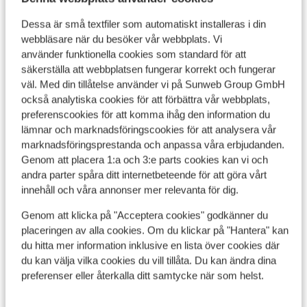
Dessa är små textfiler som automatiskt installeras i din
webbläsare när du besöker vår webbplats. Vi
använder funktionella cookies som standard för att
säkerställa att webbplatsen fungerar korrekt och fungerar
Visa på karta
väl. Med din tillåtelse använder vi på Sunweb Group GmbH
också analytiska cookies för att förbättra vår webbplats,
preferenscookies för att komma ihåg den information du
lämnar och marknadsföringscookies för att analysera vår
marknadsföringsprestanda och anpassa våra erbjudanden.
I området
Genom att placera 1:a och 3:e parts cookies kan vi och
Avstånd till stranden ca 100 m (sandstrand)
andra parter spåra ditt internetbeteende för att göra vårt
I utkanten av centrum
innehåll och våra annonser mer relevanta för dig.
Avstånd till centrum: ierapetra är ca 1000 m
Genom att klicka på "Acceptera cookies" godkänner du
Avstånd till flygplats ca 105 km
placeringen av alla cookies. Om du klickar på "Hantera" kan
Avstånd till uttagsautomat ca 1 km
du hitta mer information inklusive en lista över cookies där
Närmaste butiker ca 5 km
du kan välja vilka cookies du vill tillåta. Du kan ändra dina
Närmaste kiosk ca 1 km
preferenser eller återkalla ditt samtycke när som helst.
Närmaste restaurang ca 200 m
Närmaste apotek ca 3 km