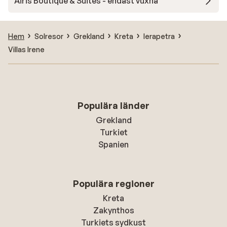
Airis Boutique & Suites - endast vuxna
Hem
Solresor
Grekland
Kreta
Ierapetra
Villas Irene
Populära länder
Grekland
Turkiet
Spanien
Populära regioner
Kreta
Zakynthos
Turkiets sydkust