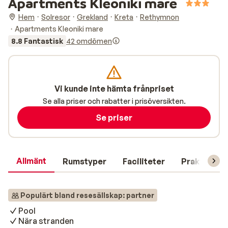
Apartments Kleoniki mare
Hem
Solresor
Grekland
Kreta
Rethymnon
Apartments Kleoniki mare
8.8 Fantastisk
42 omdömen
Vi kunde inte hämta frånpriset
Se alla priser och rabatter i prisöversikten.
Se priser
Allmänt
Rumstyper
Faciliteter
Praktisk in
Populärt bland resesällskap: partner
Pool
Nära stranden