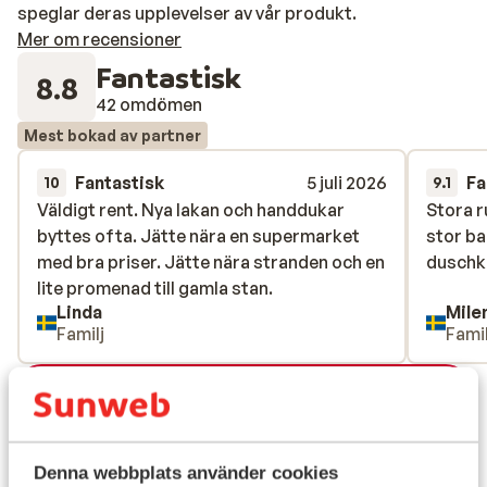
speglar deras upplevelser av vår produkt.
Mer om recensioner
Fantastisk
8.8
42 omdömen
Mest bokad av partner
Fantastisk
5 juli 2026
Fa
10
9.1
Väldigt rent. Nya lakan och handdukar
Väldigt rent. Nya lakan och handdukar
Stora 
Stora 
byttes ofta. Jätte nära en supermarket
byttes ofta. Jätte nära en supermarket
stor ba
stor ba
med bra priser. Jätte nära stranden och en
med bra priser. Jätte nära stranden och en
duschka
duschka
lite promenad till gamla stan.
lite promenad till gamla stan.
Linda
Mile
Familj
Famil
Visa alla 42 omdömen
Läge
Denna webbplats använder cookies