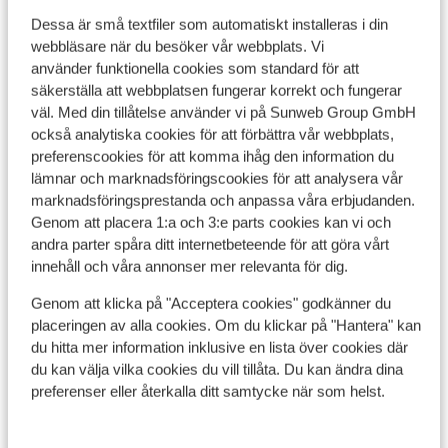
Dessa är små textfiler som automatiskt installeras i din
webbläsare när du besöker vår webbplats. Vi
Visa på karta
använder funktionella cookies som standard för att
säkerställa att webbplatsen fungerar korrekt och fungerar
väl. Med din tillåtelse använder vi på Sunweb Group GmbH
också analytiska cookies för att förbättra vår webbplats,
preferenscookies för att komma ihåg den information du
I området
lämnar och marknadsföringscookies för att analysera vår
marknadsföringsprestanda och anpassa våra erbjudanden.
Avstånd till stranden ca 60 m (solstolar (mot
Genom att placera 1:a och 3:e parts cookies kan vi och
betalning) , parasoll (mot betalning) )
andra parter spåra ditt internetbeteende för att göra vårt
Avstånd till gamla stadskärnan ca 500 m
innehåll och våra annonser mer relevanta för dig.
Avstånd till flygplats Chania ca 65 km: Heraklion ca
81 km
Genom att klicka på "Acceptera cookies" godkänner du
Avstånd till busshållplats ca 200 m
placeringen av alla cookies. Om du klickar på "Hantera" kan
Avstånd till uttagsautomat ca 300 m
du hitta mer information inklusive en lista över cookies där
du kan välja vilka cookies du vill tillåta. Du kan ändra dina
Närmaste butiker ca 150 m
preferenser eller återkalla ditt samtycke när som helst.
Närmaste kiosk ca 150 m
Närmaste restaurang ca 150 m